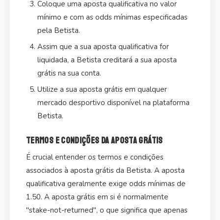
Coloque uma aposta qualificativa no valor
mínimo e com as odds mínimas especificadas
pela Betista.
Assim que a sua aposta qualificativa for
liquidada, a Betista creditará a sua aposta
grátis na sua conta.
Utilize a sua aposta grátis em qualquer
mercado desportivo disponível na plataforma
Betista.
Termos e Condições da Aposta Grátis
É crucial entender os termos e condições
associados à aposta grátis da Betista. A aposta
qualificativa geralmente exige odds mínimas de
1.50. A aposta grátis em si é normalmente
"stake-not-returned", o que significa que apenas