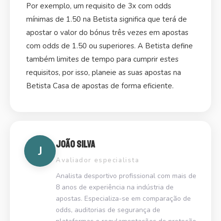
Por exemplo, um requisito de 3x com odds
mínimas de 1.50 na Betista significa que terá de
apostar o valor do bónus três vezes em apostas
com odds de 1.50 ou superiores. A Betista define
também limites de tempo para cumprir estes
requisitos, por isso, planeie as suas apostas na
Betista Casa de apostas de forma eficiente.
João Silva
J
Avaliador especialista
Analista desportivo profissional com mais de
8 anos de experiência na indústria de
apostas. Especializa-se em comparação de
odds, auditorias de segurança de