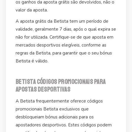
os ganhos da aposta grátis são devolvidos, não o
valor da aposta.
A aposta grátis da Betista tem um período de
validade, geralmente 7 dias, após o qual expira se
não for utilizada. Certifique-se de que aposta em
mercados desportivos elegíveis, conforme as
regras da Betista, para garantir que o seu bónus
Betista é válido.
Betista Códigos Promocionais para
Apostas Desportivas
A Betista frequentemente oferece códigos
promocionais Betista exclusivos que
desbloqueiam bónus adicionais para os
apostadores desportivos. Estes códigos podem