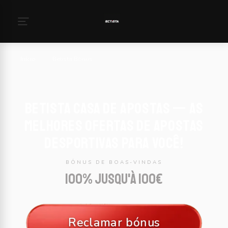
Início
›
Betista Bónus
Betista Casa de apostas — As
Melhores Ofertas de Apostas
Desportivas para Você!
BÓNUS DE BOAS-VINDAS
100% jusqu'à 100€
Reclamar bónus