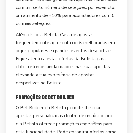
com um certo número de seleções, por exemplo,
um aumento de +10% para acumuladores com 5
ou mais seleções.
Além disso, a Betista Casa de apostas
frequentemente apresenta odds melhoradas em
jogos populares e grandes eventos desportivos.
Fique atento a estas ofertas da Betista para
obter retornos ainda maiores nas suas apostas,
elevando a sua experiência de apostas
desportivas na Betista.
Promoções de Bet Builder
O Bet Builder da Betista permite-lhe criar
apostas personalizadas dentro de um único jogo,
e a Betista oferece promoções específicas para
esta funcionalidade. Pode encontrar ofertas como