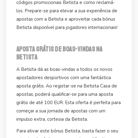
códigos promocionais Betista e como reclamá-
los. Prepare-se para elevar a sua experiência de
apostas com a Betista e aproveitar cada bónus
Betista disponível para jogadores internacionais!
Aposta Grátis de Boas-Vindas na
Betista
A Betista dá as boas-vindas a todos os novos
apostadores desportivos com uma fantástica
aposta grátis. Ao registar-se na Betista Casa de
apostas, poderá qualificar-se para uma aposta
grátis de até 100 EUR. Esta oferta é perfeita para
começar a sua jornada de apostas com um
impulso extra, cortesia da Betista.
Para ativar este bónus Betista, basta fazer o seu