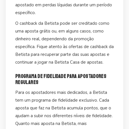
apostado em perdas líquidas durante um período
específico.
O cashback da Betista pode ser creditado como
uma aposta grátis ou, em alguns casos, como
dinheiro real, dependendo da promoção
específica. Fique atento às ofertas de cashback da
Betista para recuperar parte das suas apostas e
continuar a jogar na Betista Casa de apostas.
Programa de Fidelidade para Apostadores
Regulares
Para os apostadores mais dedicados, a Betista
tem um programa de fidelidade exclusivo. Cada
aposta que faz na Betista acumula pontos, que o
ajudam a subir nos diferentes níveis de fidelidade.
Quanto mais aposta na Betista, mais