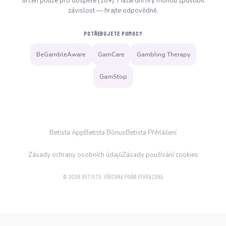
určen pouze pro dospělé (18+). Hazardní hry mohou způsobit
závislost — hrajte odpovědně.
POTŘEBUJETE POMOC?
BeGambleAware
GamCare
Gambling Therapy
GamStop
Betista App
Betista Bónus
Betista Přihlášení
Zásady ochrany osobních údajů
Zásady používání cookies
© 2026 Betista. Všechna práva vyhrazena