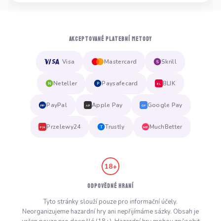
AKCEPTOVANÉ PLATEBNÍ METODY
Visa
Mastercard
Skrill
S
Neteller
Paysafecard
BLIK
N
P
BL
PayPal
Apple Pay
Google Pay
PP
AP
GP
Przelewy24
Trustly
MuchBetter
T
MB
P24
18+
ODPOVĚDNÉ HRANÍ
Tyto stránky slouží pouze pro informační účely.
Neorganizujeme hazardní hry ani nepřijímáme sázky. Obsah je