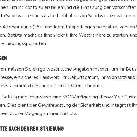
nen, um Ihr Konto zu erstellen und die Einhaltung der Vorschrift
ista Sportwetten heisst alle Liebhaber von Sportwetten willkomm
e Altersprüfung (18+) und Identitätsprüfungen beinhaltet, können 
n. Betista macht es Ihnen leicht, Ihre Wettkarriere zu starten, un
hre Lieblingssportarten.
gen
ieren, müssen Sie einige wesentliche Angaben machen, um Ihr Betis
resse, ein sicheres Passwort, Ihr Geburtsdatum, Ihr Wohnsitzland 
ista nimmt die Sicherheit Ihrer Daten sehr ernst.
ss Betista möglicherweise eine KYC-Verifizierung (Know Your Custo
 Dies dient der Gewährleistung der Sicherheit und Integrität Ih
chenüblicher Vorgang zu Ihrem Schutz.
te nach der Registrierung