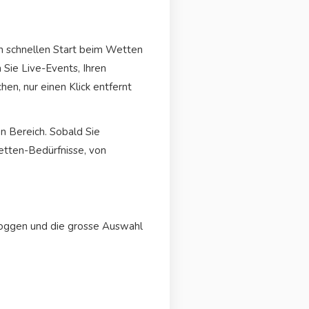
nen schnellen Start beim Wetten
Sie Live-Events, Ihren
hen, nur einen Klick entfernt
n Bereich. Sobald Sie
wetten-Bedürfnisse, von
nloggen und die grosse Auswahl