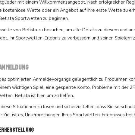
tglieder mit einem Willkommensangebot. Nach erfolgreicher Regist
e kostenlose Wette oder ein Angebot auf Ihre erste Wette zu erha
i Betista Sportwetten zu beginnen.
sseite von Betista zu besuchen, um alle Details zu diesem und an
trebt, Ihr Sportwetten-Erlebnis zu verbessern und seinen Spielern
 Anmeldung
tz des optimierten Anmeldevorgangs gelegentlich zu Problemen 
inem wichtigen Spiel, eine gesperrte Konto, Probleme mit der 2
ten. Betista ist hier, um zu helfen.
 diese Situationen zu lösen und sicherzustellen, dass Sie so schn
Ziel ist es, Unterbrechungen Ihres Sportwetten-Erlebnisses bei B
derherstellung