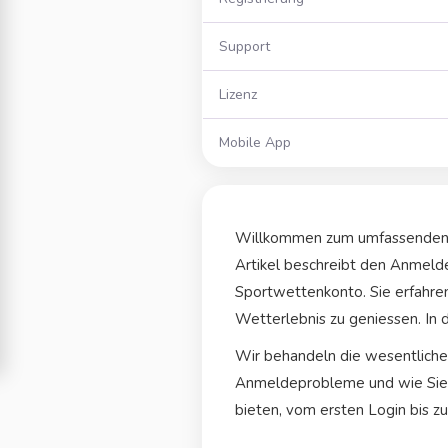
Support
Lizenz
Mobile App
Willkommen zum umfassenden Le
Artikel beschreibt den Anmeldev
Sportwettenkonto. Sie erfahren,
Wetterlebnis zu geniessen. In 
Wir behandeln die wesentliche
Anmeldeprobleme und wie Sie Ih
bieten, vom ersten Login bis zu