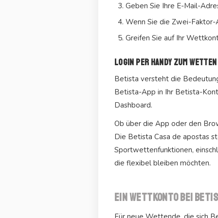
Geben Sie Ihre E-Mail-Adre
Wenn Sie die Zwei-Faktor-Au
Greifen Sie auf Ihr Wettkon
Login per Handy zum Wetten
Betista versteht die Bedeutun
Betista-App in Ihr Betista-Kont
Dashboard.
Ob über die App oder den Brow
Die Betista Casa de apostas ste
Sportwettenfunktionen, einschli
die flexibel bleiben möchten.
Ein Wettkonto bei Beti
Für neue Wettende, die sich Bet