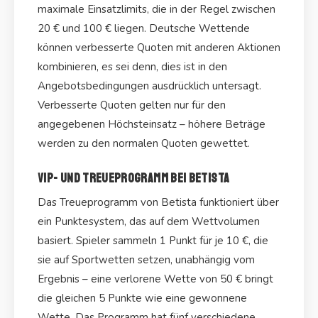
maximale Einsatzlimits, die in der Regel zwischen
20 € und 100 € liegen. Deutsche Wettende
können verbesserte Quoten mit anderen Aktionen
kombinieren, es sei denn, dies ist in den
Angebotsbedingungen ausdrücklich untersagt.
Verbesserte Quoten gelten nur für den
angegebenen Höchsteinsatz – höhere Beträge
werden zu den normalen Quoten gewettet.
VIP- und Treueprogramm bei Betista
Das Treueprogramm von Betista funktioniert über
ein Punktesystem, das auf dem Wettvolumen
basiert. Spieler sammeln 1 Punkt für je 10 €, die
sie auf Sportwetten setzen, unabhängig vom
Ergebnis – eine verlorene Wette von 50 € bringt
die gleichen 5 Punkte wie eine gewonnene
Wette. Das Programm hat fünf verschiedene