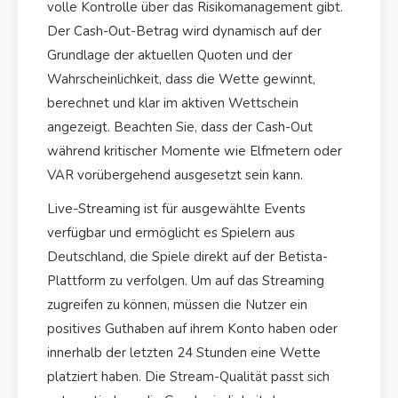
volle Kontrolle über das Risikomanagement gibt.
Der Cash-Out-Betrag wird dynamisch auf der
Grundlage der aktuellen Quoten und der
Wahrscheinlichkeit, dass die Wette gewinnt,
berechnet und klar im aktiven Wettschein
angezeigt. Beachten Sie, dass der Cash-Out
während kritischer Momente wie Elfmetern oder
VAR vorübergehend ausgesetzt sein kann.
Live-Streaming ist für ausgewählte Events
verfügbar und ermöglicht es Spielern aus
Deutschland, die Spiele direkt auf der Betista-
Plattform zu verfolgen. Um auf das Streaming
zugreifen zu können, müssen die Nutzer ein
positives Guthaben auf ihrem Konto haben oder
innerhalb der letzten 24 Stunden eine Wette
platziert haben. Die Stream-Qualität passt sich