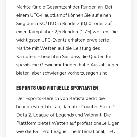
Märkte für die Gesamtzahl der Runden an. Bei
einem UFC-Hauptkampf können Sie auf einen
Sieg durch KO/TKO in Runde 2 (8,00) oder auf
einen Kampf über 2,5 Runden (1,75) wetten. Die
wichtigsten UFC-Events erhalten erweiterte
Märkte mit Wetten auf die Leistung des
Kämpfers – beachten Sie, dass die Quoten für
spezifische Gewinnmethoden hohe Auszahlungen
bieten, aber schwieriger vorherzusagen sind.
Esports und Virtuelle Sportarten
Der Esports-Bereich von Betista deckt die
beliebtesten Titel ab, darunter Counter-Strike 2,
Dota 2, League of Legends und Valorant. Die
Plattform bietet Wetten auf professionelle Ligen
wie die ESL Pro League, The International, LEC