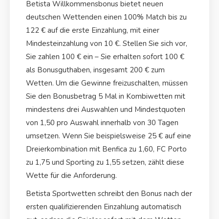
Betista Willkommensbonus bietet neuen
deutschen Wettenden einen 100% Match bis zu
122 € auf die erste Einzahlung, mit einer
Mindesteinzahlung von 10 €. Stellen Sie sich vor,
Sie zahlen 100 € ein – Sie erhalten sofort 100 €
als Bonusguthaben, insgesamt 200 € zum
Wetten. Um die Gewinne freizuschalten, müssen
Sie den Bonusbetrag 5 Mal in Kombiwetten mit
mindestens drei Auswahlen und Mindestquoten
von 1,50 pro Auswahl innerhalb von 30 Tagen
umsetzen. Wenn Sie beispielsweise 25 € auf eine
Dreierkombination mit Benfica zu 1,60, FC Porto
zu 1,75 und Sporting zu 1,55 setzen, zählt diese
Wette für die Anforderung.
Betista Sportwetten schreibt den Bonus nach der
ersten qualifizierenden Einzahlung automatisch