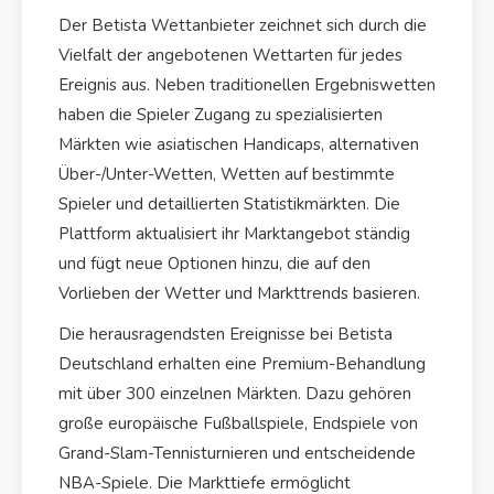
Der Betista Wettanbieter zeichnet sich durch die
Vielfalt der angebotenen Wettarten für jedes
Ereignis aus. Neben traditionellen Ergebniswetten
haben die Spieler Zugang zu spezialisierten
Märkten wie asiatischen Handicaps, alternativen
Über-/Unter-Wetten, Wetten auf bestimmte
Spieler und detaillierten Statistikmärkten. Die
Plattform aktualisiert ihr Marktangebot ständig
und fügt neue Optionen hinzu, die auf den
Vorlieben der Wetter und Markttrends basieren.
Die herausragendsten Ereignisse bei Betista
Deutschland erhalten eine Premium-Behandlung
mit über 300 einzelnen Märkten. Dazu gehören
große europäische Fußballspiele, Endspiele von
Grand-Slam-Tennisturnieren und entscheidende
NBA-Spiele. Die Markttiefe ermöglicht