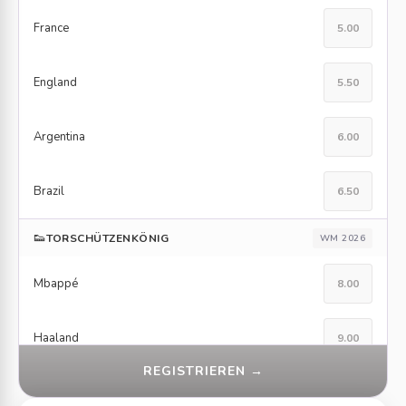
France
5.00
England
5.50
Argentina
6.00
Brazil
6.50
👟
TORSCHÜTZENKÖNIG
WM 2026
Mbappé
8.00
Haaland
9.00
REGISTRIEREN →
Kane
10.0