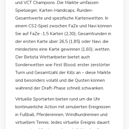
und VCT Champions. Die Märkte umfassen
Spielsieger, Karten-Handicaps, Runden-
Gesamtwerte und spezifische Kartenwetten. In
einem CS2-Spiel zwischen FaZe und Navi können
Sie auf FaZe -1,5 Karten (2,30), Gesamtrunden in
der ersten Karte über 26,5 (1,85) oder Navi, die
mindestens eine Karte gewinnen (1,60), wetten.
Der Betista Wettanbieter bietet auch
Sonderwetten wie First Blood, erster zerstörter
Turm und Gesamtzahl der Kills an – diese Märkte
sind besonders volatil und die Quoten können
während der Draft-Phase schnell schwanken.
Virtuelle Sportarten bieten rund um die Uhr
kontinuierliche Action mit simulierten Ereignissen
in Fußball, Pferderennen, Windhundrennen und
virtuellem Tennis. Jedes virtuelle Ereignis dauert