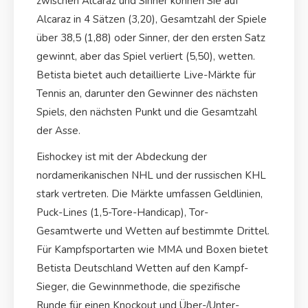
zwischen Alcaraz und Sinner können Sie auf
Alcaraz in 4 Sätzen (3,20), Gesamtzahl der Spiele
über 38,5 (1,88) oder Sinner, der den ersten Satz
gewinnt, aber das Spiel verliert (5,50), wetten.
Betista bietet auch detaillierte Live-Märkte für
Tennis an, darunter den Gewinner des nächsten
Spiels, den nächsten Punkt und die Gesamtzahl
der Asse.
Eishockey ist mit der Abdeckung der
nordamerikanischen NHL und der russischen KHL
stark vertreten. Die Märkte umfassen Geldlinien,
Puck-Lines (1,5-Tore-Handicap), Tor-
Gesamtwerte und Wetten auf bestimmte Drittel.
Für Kampfsportarten wie MMA und Boxen bietet
Betista Deutschland Wetten auf den Kampf-
Sieger, die Gewinnmethode, die spezifische
Runde für einen Knockout und Über-/Unter-