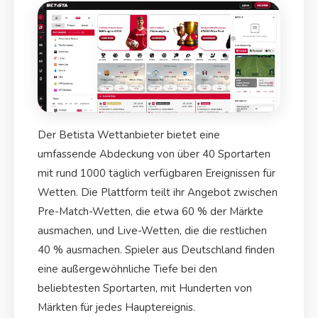
Der Betista Wettanbieter bietet eine
umfassende Abdeckung von über 40 Sportarten
mit rund 1000 täglich verfügbaren Ereignissen für
Wetten. Die Plattform teilt ihr Angebot zwischen
Pre-Match-Wetten, die etwa 60 % der Märkte
ausmachen, und Live-Wetten, die die restlichen
40 % ausmachen. Spieler aus Deutschland finden
eine außergewöhnliche Tiefe bei den
beliebtesten Sportarten, mit Hunderten von
Märkten für jedes Hauptereignis.