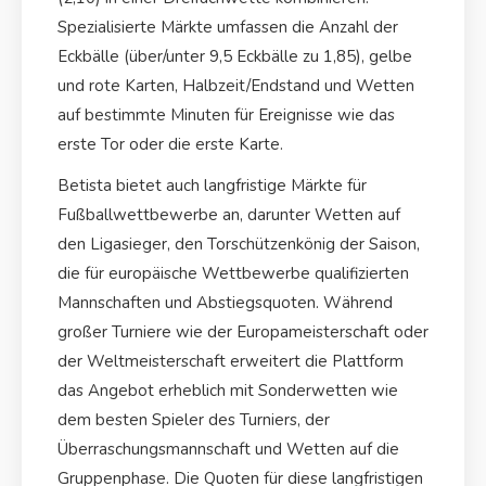
Spezialisierte Märkte umfassen die Anzahl der
Eckbälle (über/unter 9,5 Eckbälle zu 1,85), gelbe
und rote Karten, Halbzeit/Endstand und Wetten
auf bestimmte Minuten für Ereignisse wie das
erste Tor oder die erste Karte.
Betista bietet auch langfristige Märkte für
Fußballwettbewerbe an, darunter Wetten auf
den Ligasieger, den Torschützenkönig der Saison,
die für europäische Wettbewerbe qualifizierten
Mannschaften und Abstiegsquoten. Während
großer Turniere wie der Europameisterschaft oder
der Weltmeisterschaft erweitert die Plattform
das Angebot erheblich mit Sonderwetten wie
dem besten Spieler des Turniers, der
Überraschungsmannschaft und Wetten auf die
Gruppenphase. Die Quoten für diese langfristigen