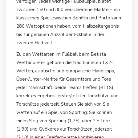
verfolgen. Jedes wichtige Fußballspiel bietet
zwischen 150 und 300 verschiedene Märkte – ein
klassisches Spiel zwischen Benfica und Porto kann
280 Wettoptionen haben, vom Halbzeitergebnis
bis zur genauen Anzahl der Eckbälle in der
zweiten Halbzeit.
Zu den Wettarten im Fußball beim Betista
Wettanbieter gehören die traditionellen 1X2-
Wetten, asiatische und europäische Handicaps,
Über-/Unter-Märkte für Gesamttore und Tore
jeder Mannschaft, beide Teams treffen (BTTS),
korrektes Ergebnis, erster/letzter Torschütze und
Torschütze jederzeit. Stellen Sie sich vor, Sie
wetten auf ein Spiel von Sporting: Sie können
einen Sieg von Sporting (1,75), über 2,5 Tore
(1,90) und Gyökeres als Torschützen jederzeit
(2,10) in einer Dreifachwette kombinieren.