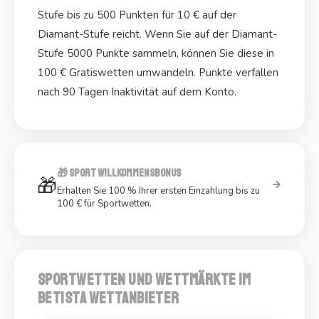
Stufe bis zu 500 Punkten für 10 € auf der
Diamant-Stufe reicht. Wenn Sie auf der Diamant-
Stufe 5000 Punkte sammeln, können Sie diese in
100 € Gratiswetten umwandeln. Punkte verfallen
nach 90 Tagen Inaktivität auf dem Konto.
🎁 Sport Willkommensbonus
🎁
Erhalten Sie 100 % Ihrer ersten Einzahlung bis zu
100 € für Sportwetten.
Sportwetten und Wettmärkte im
Betista Wettanbieter