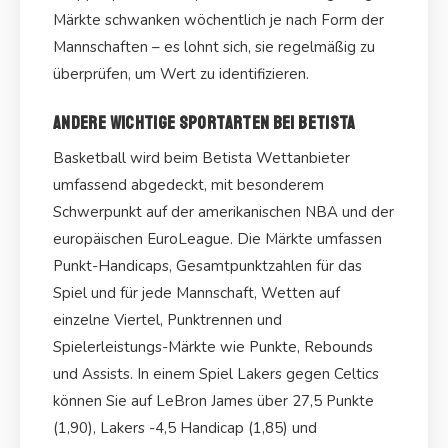
Märkte schwanken wöchentlich je nach Form der
Mannschaften – es lohnt sich, sie regelmäßig zu
überprüfen, um Wert zu identifizieren.
Andere wichtige Sportarten bei Betista
Basketball wird beim Betista Wettanbieter
umfassend abgedeckt, mit besonderem
Schwerpunkt auf der amerikanischen NBA und der
europäischen EuroLeague. Die Märkte umfassen
Punkt-Handicaps, Gesamtpunktzahlen für das
Spiel und für jede Mannschaft, Wetten auf
einzelne Viertel, Punktrennen und
Spielerleistungs-Märkte wie Punkte, Rebounds
und Assists. In einem Spiel Lakers gegen Celtics
können Sie auf LeBron James über 27,5 Punkte
(1,90), Lakers -4,5 Handicap (1,85) und