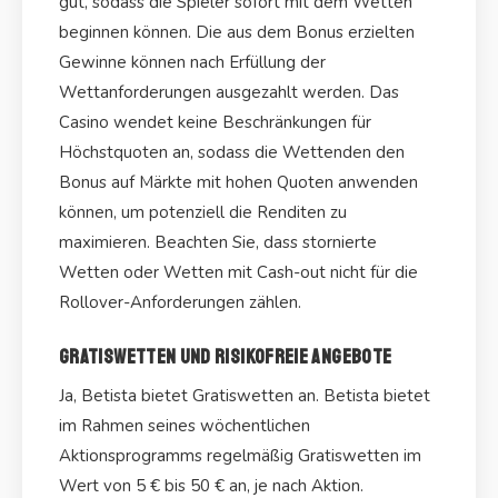
gut, sodass die Spieler sofort mit dem Wetten
beginnen können. Die aus dem Bonus erzielten
Gewinne können nach Erfüllung der
Wettanforderungen ausgezahlt werden. Das
Casino wendet keine Beschränkungen für
Höchstquoten an, sodass die Wettenden den
Bonus auf Märkte mit hohen Quoten anwenden
können, um potenziell die Renditen zu
maximieren. Beachten Sie, dass stornierte
Wetten oder Wetten mit Cash-out nicht für die
Rollover-Anforderungen zählen.
Gratiswetten und risikofreie Angebote
Ja, Betista bietet Gratiswetten an. Betista bietet
im Rahmen seines wöchentlichen
Aktionsprogramms regelmäßig Gratiswetten im
Wert von 5 € bis 50 € an, je nach Aktion.