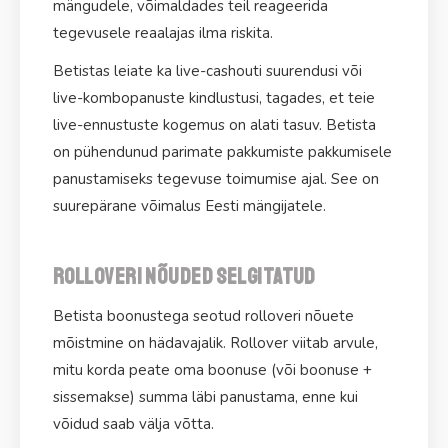
mängudele, võimaldades teil reageerida
tegevusele reaalajas ilma riskita.
Betistas leiate ka live-cashouti suurendusi või
live-kombopanuste kindlustusi, tagades, et teie
live-ennustuste kogemus on alati tasuv. Betista
on pühendunud parimate pakkumiste pakkumisele
panustamiseks tegevuse toimumise ajal. See on
suurepärane võimalus Eesti mängijatele.
Rolloveri nõuded selgitatud
Betista boonustega seotud rolloveri nõuete
mõistmine on hädavajalik. Rollover viitab arvule,
mitu korda peate oma boonuse (või boonuse +
sissemakse) summa läbi panustama, enne kui
võidud saab välja võtta.