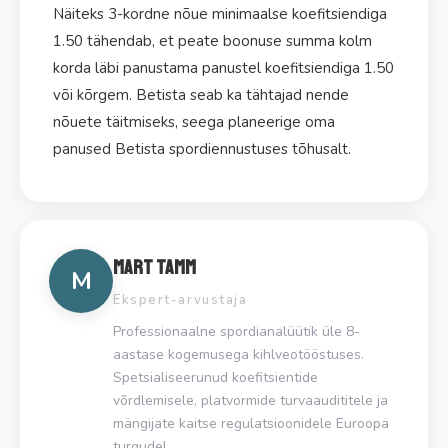
Näiteks 3-kordne nõue minimaalse koefitsiendiga
1.50 tähendab, et peate boonuse summa kolm
korda läbi panustama panustel koefitsiendiga 1.50
või kõrgem. Betista seab ka tähtajad nende
nõuete täitmiseks, seega planeerige oma
panused Betista spordiennustuses tõhusalt.
Mart Tamm
M
Ekspert-arvustaja
Professionaalne spordianalüütik üle 8-
aastase kogemusega kihlveotööstuses.
Spetsialiseerunud koefitsientide
võrdlemisele, platvormide turvaaudititele ja
mängijate kaitse regulatsioonidele Euroopa
turgudel.