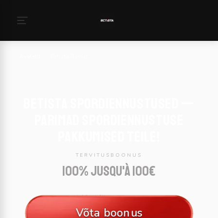
Avaleht
›
Betista Bónus
Betista Spordiennustused —
Parimad spordiennustuse
pakkumised teile!
TERVITUSBOONUS
100% jusqu'à 100€
Võta boonus