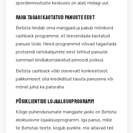
spordiennustuste keskuses on alati midagi uut.
Raha tagasi kaotatud panuste eest
Betista hindab oma mängijaid ja pakub mõnikord
cashback programme, et leevendada kaotatud
panuse lööki. Need programmid võivad tagastada
protsendi netokahjumite eest tehtud panuste
summast kindlaksmääratud perioodi jooksul.
Betista cashback võib olenevalt konkreetsest
pakkumisest olla krediiditud tasuta panusena või
mõnel juhul ka pärisraha.
Püsiklientide lojaalsusprogramm
Kõige pühendunumate mängijate jaoks on Betista
eksklusiivne lojaalsusprogramm. Iga panus, mille
te Betistas teete, kogub punkte, mis aitavad teil