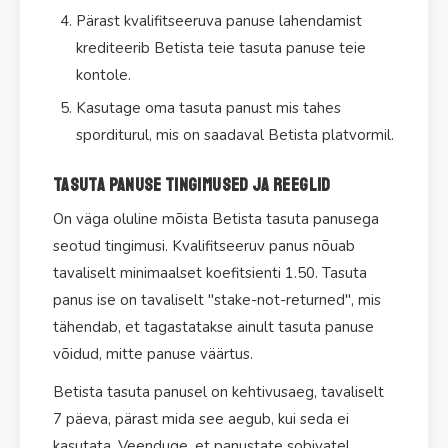
Pärast kvalifitseeruva panuse lahendamist
krediteerib Betista teie tasuta panuse teie
kontole.
Kasutage oma tasuta panust mis tahes
sporditurul, mis on saadaval Betista platvormil.
Tasuta panuse tingimused ja reeglid
On väga oluline mõista Betista tasuta panusega
seotud tingimusi. Kvalifitseeruv panus nõuab
tavaliselt minimaalset koefitsienti 1.50. Tasuta
panus ise on tavaliselt "stake-not-returned", mis
tähendab, et tagastatakse ainult tasuta panuse
võidud, mitte panuse väärtus.
Betista tasuta panusel on kehtivusaeg, tavaliselt
7 päeva, pärast mida see aegub, kui seda ei
kasutata. Veenduge, et panustate sobivatel