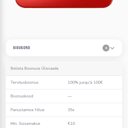
SISUKORD
6
Betista Boonuse Ülevaade
Tervitusboonus
100% jusqu'à 100€
Boonuskood
—
Panustamise Nõue
35x
Min. Sissemakse
€10