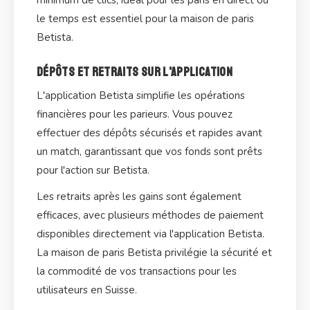
minimum de clics, idéal pour les paris en direct où
le temps est essentiel pour la maison de paris
Betista.
Dépôts et Retraits sur l'Application
L'application Betista simplifie les opérations
financières pour les parieurs. Vous pouvez
effectuer des dépôts sécurisés et rapides avant
un match, garantissant que vos fonds sont prêts
pour l'action sur Betista.
Les retraits après les gains sont également
efficaces, avec plusieurs méthodes de paiement
disponibles directement via l'application Betista.
La maison de paris Betista privilégie la sécurité et
la commodité de vos transactions pour les
utilisateurs en Suisse.