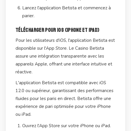
Lancez l'application Betista et commencez à
parier.
Télécharger pour iOS (iPhone et iPad)
Pour les utilisateurs d'iOS, l'application Betista est
disponible sur l'App Store. Le Casino Betista
assure une intégration transparente avec les
appareils Apple, offrant une interface intuitive et
réactive.
L'application Betista est compatible avec iOS
12.0 ou supérieur, garantissant des performances
fluides pour les paris en direct. Betista offre une
expérience de pari optimisée pour votre iPhone
ou iPad.
Ouvrez l'App Store sur votre iPhone ou iPad.