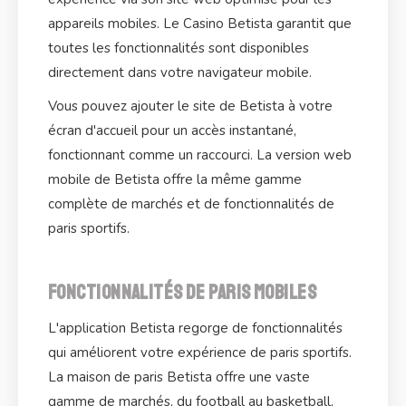
appareils mobiles. Le Casino Betista garantit que
toutes les fonctionnalités sont disponibles
directement dans votre navigateur mobile.
Vous pouvez ajouter le site de Betista à votre
écran d'accueil pour un accès instantané,
fonctionnant comme un raccourci. La version web
mobile de Betista offre la même gamme
complète de marchés et de fonctionnalités de
paris sportifs.
Fonctionnalités de Paris Mobiles
L'application Betista regorge de fonctionnalités
qui améliorent votre expérience de paris sportifs.
La maison de paris Betista offre une vaste
gamme de marchés, du football au basketball,