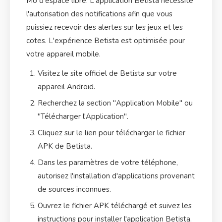
Mo d'espace libre. L'application Betista nécessite
l'autorisation des notifications afin que vous
puissiez recevoir des alertes sur les jeux et les
cotes. L'expérience Betista est optimisée pour
votre appareil mobile.
Visitez le site officiel de Betista sur votre
appareil Android.
Recherchez la section "Application Mobile" ou
"Télécharger l'Application".
Cliquez sur le lien pour télécharger le fichier
APK de Betista.
Dans les paramètres de votre téléphone,
autorisez l'installation d'applications provenant
de sources inconnues.
Ouvrez le fichier APK téléchargé et suivez les
instructions pour installer l'application Betista.