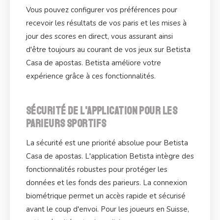
Vous pouvez configurer vos préférences pour
recevoir les résultats de vos paris et les mises à
jour des scores en direct, vous assurant ainsi
d'être toujours au courant de vos jeux sur Betista
Casa de apostas. Betista améliore votre
expérience grâce à ces fonctionnalités.
Sécurité de l'application pour les
parieurs sportifs
La sécurité est une priorité absolue pour Betista
Casa de apostas. L'application Betista intègre des
fonctionnalités robustes pour protéger les
données et les fonds des parieurs. La connexion
biométrique permet un accès rapide et sécurisé
avant le coup d'envoi. Pour les joueurs en Suisse,