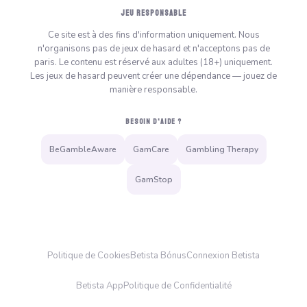
JEU RESPONSABLE
Ce site est à des fins d'information uniquement. Nous
n'organisons pas de jeux de hasard et n'acceptons pas de
paris. Le contenu est réservé aux adultes (18+) uniquement.
Les jeux de hasard peuvent créer une dépendance — jouez de
manière responsable.
BESOIN D'AIDE ?
BeGambleAware
GamCare
Gambling Therapy
GamStop
Politique de Cookies
Betista Bónus
Connexion Betista
Betista App
Politique de Confidentialité