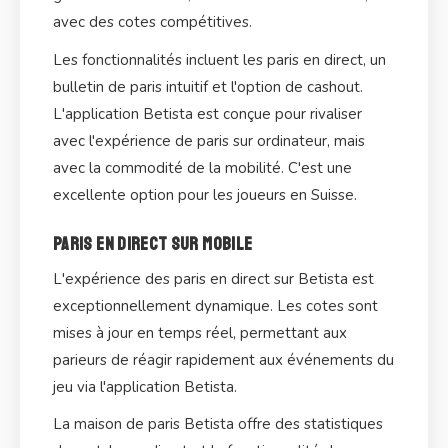
avec des cotes compétitives.
Les fonctionnalités incluent les paris en direct, un
bulletin de paris intuitif et l'option de cashout.
L'application Betista est conçue pour rivaliser
avec l'expérience de paris sur ordinateur, mais
avec la commodité de la mobilité. C'est une
excellente option pour les joueurs en Suisse.
Paris en Direct sur Mobile
L'expérience des paris en direct sur Betista est
exceptionnellement dynamique. Les cotes sont
mises à jour en temps réel, permettant aux
parieurs de réagir rapidement aux événements du
jeu via l'application Betista.
La maison de paris Betista offre des statistiques