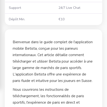
Support
24/7 Live Chat
Dépôt Min.
€10
Bienvenue dans le guide complet de l'application
mobile Betista, conçue pour les parieurs
internationaux. Cet article détaille comment
télécharger et utiliser Betista pour accéder à une
large gamme de marchés de paris sportifs.
L'application Betista offre une expérience de
paris fluide et intuitive pour les joueurs en Suisse.
Nous couvrirons les instructions de
téléchargement, les fonctionnalités de paris
sportifs, l'expérience de paris en direct et