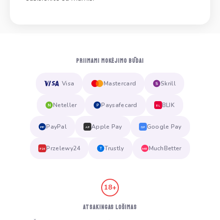
PRIIMAMI MOKĖJIMO BŪDAI
Visa
Mastercard
Skrill
S
Neteller
Paysafecard
BLIK
N
P
BL
PayPal
Apple Pay
Google Pay
PP
AP
GP
Przelewy24
Trustly
MuchBetter
T
MB
P24
18+
ATSAKINGAS LOŠIMAS