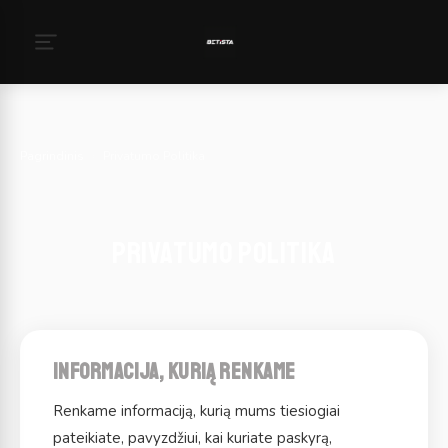
Pagrindinis
›
Privatumo Politika
Privatumo Politika
Informacija, kurią renkame
Renkame informaciją, kurią mums tiesiogiai
pateikiate, pavyzdžiui, kai kuriate paskyrą,