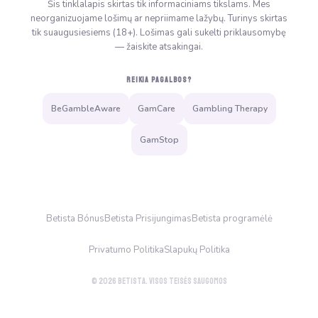
Šis tinklalapis skirtas tik informaciniams tikslams. Mes
neorganizuojame lošimų ar nepriimame lažybų. Turinys skirtas
tik suaugusiesiems (18+). Lošimas gali sukelti priklausomybę
— žaiskite atsakingai.
REIKIA PAGALBOS?
BeGambleAware
GamCare
Gambling Therapy
GamStop
Betista Bónus
Betista Prisijungimas
Betista programėlė
Privatumo Politika
Slapukų Politika
© 2026 Betista. Visos teisės saugomos