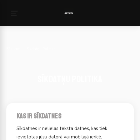
Sākums
›
Sīkdatņu Politika
Sīkdatņu Politika
Kas ir sīkdatnes
Sīkdatnes ir nelielas teksta datnes, kas tiek
ievietotas jūsu datorā vai mobilajā ierīcē,