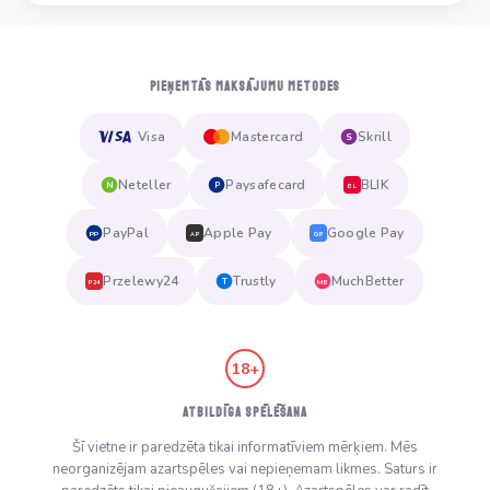
PIEŅEMTĀS MAKSĀJUMU METODES
Visa
Mastercard
Skrill
S
Neteller
Paysafecard
BLIK
N
P
BL
PayPal
Apple Pay
Google Pay
PP
AP
GP
Przelewy24
Trustly
MuchBetter
T
MB
P24
18+
ATBILDĪGA SPĒLĒŠANA
Šī vietne ir paredzēta tikai informatīviem mērķiem. Mēs
neorganizējam azartspēles vai nepieņemam likmes. Saturs ir