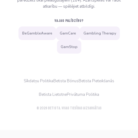
paredzēts tikai pieaugušajiem (18+). Azartspēles var radīt
atkarību — spēlējiet atbildīgi.
VAJAG PALĪDZĪBU?
BeGambleAware
GamCare
Gambling Therapy
GamStop
Sīkdatņu Politika
Betista Bónus
Betista Pieteikšanās
Betista Lietotne
Privātuma Politika
© 2026 Betista. Visas tiesības aizsargātas