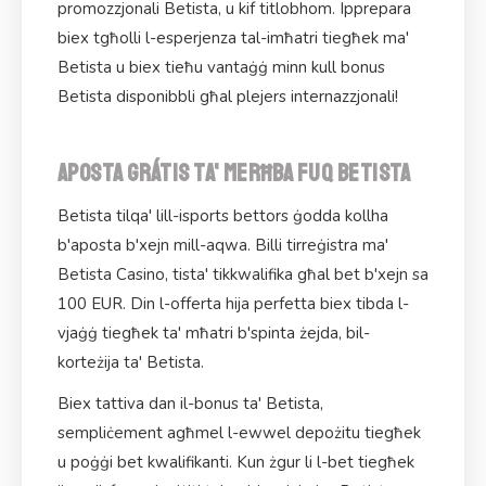
promozzjonali Betista, u kif titlobhom. Ipprepara
biex tgħolli l-esperjenza tal-imħatri tiegħek ma'
Betista u biex tieħu vantaġġ minn kull bonus
Betista disponibbli għal plejers internazzjonali!
Aposta Grátis ta' Merħba fuq Betista
Betista tilqa' lill-isports bettors ġodda kollha
b'aposta b'xejn mill-aqwa. Billi tirreġistra ma'
Betista Casino, tista' tikkwalifika għal bet b'xejn sa
100 EUR. Din l-offerta hija perfetta biex tibda l-
vjaġġ tiegħek ta' mħatri b'spinta żejda, bil-
korteżija ta' Betista.
Biex tattiva dan il-bonus ta' Betista,
sempliċement agħmel l-ewwel depożitu tiegħek
u poġġi bet kwalifikanti. Kun żgur li l-bet tiegħek