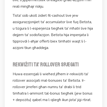
live, li jippermettilek tirreaġixxi għall-azzjoni f'ħin
reali mingħajr riskju.
Tista' ssib ukoll żidiet fil-cashout live jew
assigurazzjonijiet ta' accumulator live fuq Betista,
u tiżgura li l-esperjenza tiegħek ta' mħatri live hija
dejjem ta' sodisfazzjon. Betista hija impenjata li
tipprovdi l-aħjar offerti biex timħatri waqt li l-
azzjoni tkun għaddejja.
Rekwiżiti ta' Rollover Spjegati
Huwa essenzjali li wieħed jifhem ir-rekwiżiti ta'
rollover assoċjati mal-bonuses ta' Betista. Ir-
rollover jirreferi għan-numru ta' drabi li trid
timħatra l-ammont tal-bonus tiegħek (jew bonus
+ depożitu) qabel ma l-qliegħ ikun jista' jiġi rtirat.