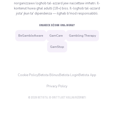
norganizzawx logħob tal-azzard jew naċċettaw imħatri. Il-
kontenut huwa għal adulti (18+) biss. Il-logħob tal-azzard
jista' jkun ta' dipendenza — ilgħab b'mod responsabbli.
GĦANDEK BŻONN GĦAJNUNA?
BeGambleAware
GamCare
Gambling Therapy
GamStop
Cookie Policy
Betista Bónus
Betista Login
Betista App
Privacy Policy
© 2026 Betista. Id-drittijiet kollha riżervati