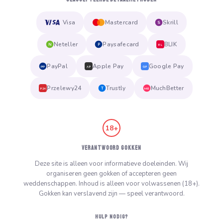
Visa
Mastercard
Skrill
S
Neteller
Paysafecard
BLIK
N
P
BL
PayPal
Apple Pay
Google Pay
PP
AP
GP
Przelewy24
Trustly
MuchBetter
T
MB
P24
18+
VERANTWOORD GOKKEN
Deze site is alleen voor informatieve doeleinden. Wij
organiseren geen gokken of accepteren geen
weddenschappen. Inhoud is alleen voor volwassenen (18+).
Gokken kan verslavend zijn — speel verantwoord.
HULP NODIG?