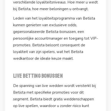
verschillende loyaliteitsniveaus. Hoe meer u wedt
bij Betista, hoe meer beloningen u ontvangt.
Leden van het loyaliteitsprogramma van Betista
kunnen genieten van exclusieve odds,
gepersonaliseerde Betista-bonussen, een
persoonlijke accountmanager en toegang tot VIP-
promoties. Betista beloont consequent de
loyaliteit van zijn spelers, wat het Betista
wedkantoor de ideale keuze maakt.
Live Betting Bonussen
De spanning van live wedden wordt versterkt bij
Betista met specifieke promoties voor dit
segment. Betista biedt gratis weddenschappen
op live spellen, waardoor u zonder risico kunt