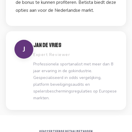
de bonus te kunnen profiteren. Betista biedt deze
opties aan voor de Nederlandse markt.
Jan de Vries
J
Expert Reviewer
Professionele sportanalist met meer dan 8
jaar ervaring in de gokindustrie.
Gespecialiseerd in odds vergelijking,
platform beveiligingsaudits en
spelersbeschermingsregulaties op Europese
markten.
GEACCEPTEERDE BETAALMETHODEN