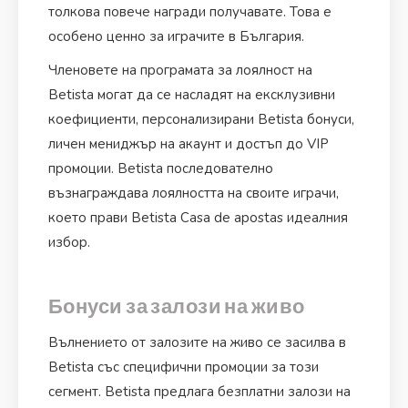
толкова повече награди получавате. Това е
особено ценно за играчите в България.
Членовете на програмата за лоялност на
Betista могат да се насладят на ексклузивни
коефициенти, персонализирани Betista бонуси,
личен мениджър на акаунт и достъп до VIP
промоции. Betista последователно
възнаграждава лоялността на своите играчи,
което прави Betista Casa de apostas идеалния
избор.
Бонуси за залози на живо
Вълнението от залозите на живо се засилва в
Betista със специфични промоции за този
сегмент. Betista предлага безплатни залози на