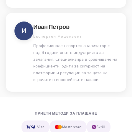
Иван Петров
И
Експертен Рецензент
Професионален спортен анализатор с
над 8 години опит в индустрията за
залагания. Специализира в сравняване на
коефициенти, одити за сигурност на
платформи и регулации за защита на
играчите в европейските пазари.
ПРИЕТИ МЕТОДИ ЗА ПЛАЩАНЕ
Visa
Mastercard
Skrill
S