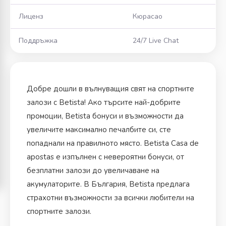
Лиценз
Кюрасао
Поддръжка
24/7 Live Chat
Добре дошли в вълнуващия свят на спортните
залози с Betista! Ако търсите най-добрите
промоции, Betista бонуси и възможности да
увеличите максимално печалбите си, сте
попаднали на правилното място. Betista Casa de
apostas е изпълнен с невероятни бонуси, от
безплатни залози до увеличаване на
акумулаторите. В България, Betista предлага
страхотни възможности за всички любители на
спортните залози.