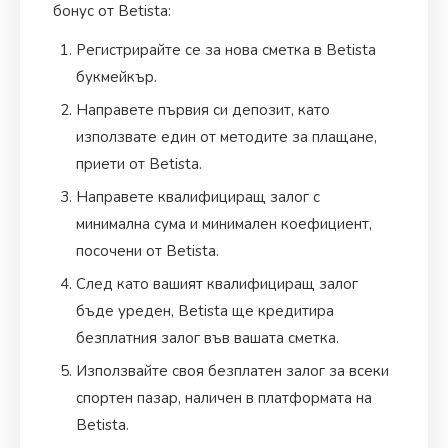
бонус от Betista:
Регистрирайте се за нова сметка в Betista
букмейкър.
Направете първия си депозит, като
използвате един от методите за плащане,
приети от Betista.
Направете квалифициращ залог с
минимална сума и минимален коефициент,
посочени от Betista.
След като вашият квалифициращ залог
бъде уреден, Betista ще кредитира
безплатния залог във вашата сметка.
Използвайте своя безплатен залог за всеки
спортен пазар, наличен в платформата на
Betista.