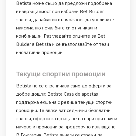
Betista може също да предложи подобрена
възвръщаемост при избрани Bet Builder
залози, давайки ви възможност да увеличите
максимално печалбите си от уникални
комбинации. Разгледайте опциите за Bet
Builder в Betista и се възползвайте от тези
иновативни промоции.
Текущи спортни промоции
Betista не се ограничава само до оферти за
добре дошли; Betista Casa de apostas
поддържа екшъна с редица текущи спортни
промоции. Те включват седмични безплатни
залози, оферти за връщане на пари при важни
мачове и промоции за предсрочно изплащане.
В България, Betista винаги се стреми да