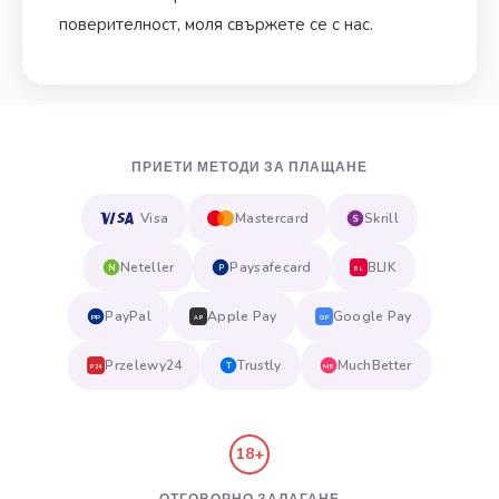
поверителност, моля свържете се с нас.
ПРИЕТИ МЕТОДИ ЗА ПЛАЩАНЕ
Visa
Mastercard
Skrill
S
Neteller
Paysafecard
BLIK
N
P
BL
PayPal
Apple Pay
Google Pay
PP
AP
GP
Przelewy24
Trustly
MuchBetter
T
MB
P24
18+