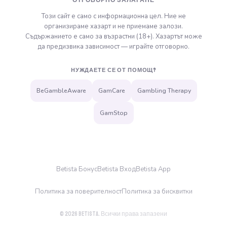
ОТГОВОРНО ЗАЛАГАНЕ
Този сайт е само с информационна цел. Ние не
организираме хазарт и не приемаме залози.
Съдържанието е само за възрастни (18+). Хазартът може
да предизвика зависимост — играйте отговорно.
НУЖДАЕТЕ СЕ ОТ ПОМОЩ?
BeGambleAware
GamCare
Gambling Therapy
GamStop
Betista Бонус
Betista Вход
Betista App
Политика за поверителност
Политика за бисквитки
© 2026 Betista. Всички права запазени