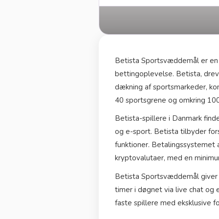
Haaland
Kane
Betista Sportsvæddemål er en 
bettingoplevelse. Betista, drev
Vinícius
dækning af sportsmarkeder, kon
40 sportsgrene og omkring 1000
⭐
BEDSTE SPILLER
Betista-spillere i Danmark fin
og e-sport. Betista tilbyder f
Bellingham
funktioner. Betalingssystemet 
kryptovalutaer, med en minimu
Mbappé
Betista Sportsvæddemål giver 
timer i døgnet via live chat o
faste spillere med eksklusive 
Yamal