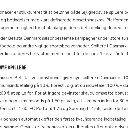
er er struktureret til at belønne både lejlighedsvise spillere og 
r og betingelser med klart definerede omsætningskrav. Platformen
rugerne mulighed for at planlægge deres bets omkring de bedste t
byder Betista Danmark sæsonbestemte kampagner under store tu
odbold og andre vigtige sportsbegivenheder. Spillere i Danmark 
ien af deres bets, altid med respekt for de specifikke vilkår for h
Nye Spillere
onusser. Betistas velkomstbonus giver nye spillere i Danmark et 
mumsindbetaling på 10 €. Forestil dig, at du indbetaler 100 € – d
t 200 € at spille for. For at frigøre gevinster skal du omsætte bon
alg og minimumsodds på 1,50 pr. valg, alt sammen inden for 30 d
nfica til 1,60, FC Porto til 1,75 og Sporting til 1,55, tæller dette
r bonusen automatisk efter den første kvalificerende indbetaling, 
et samme. Gevinster fra bonusser kan udbetales efter opfyldelse