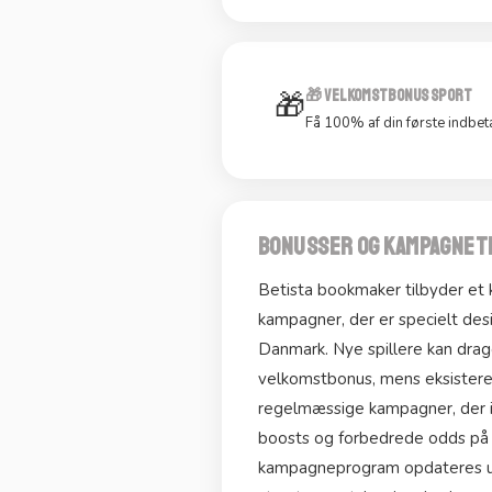
Vinícius
🎁
🎁 Velkomstbonus Sport
🥅
NÅ FINALEN
Få 100% af din første indbet
Spain
France
Bonusser og kampagneti
Betista bookmaker tilbyder et
England
kampagner, der er specielt desig
Danmark. Nye spillere kan drag
Brazil
velkomstbonus, mens eksistere
regelmæssige kampagner, der in
boosts og forbedrede odds på 
kampagneprogram opdateres uge