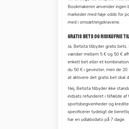
Bookmakeren anvender ingen beg
markeder med høje odds for pot
med i omsætningskravene.
Gratis Bets og Risikofrie T
Ja, Betista tilbyder gratis bet
værdier mellem 5 € og 50 € afh
enkelt bet eller et kombinatio
du 50 € i gevinster, men de 20 €
at aktivere det gratis bet ska
Nej, Betista tilbyder ikke standa
indsats refunderet i tilfælde a
sportsbegivenheder og kreditere
specificerer tydeligt de berett
har en udløbsdato på 7 dage.