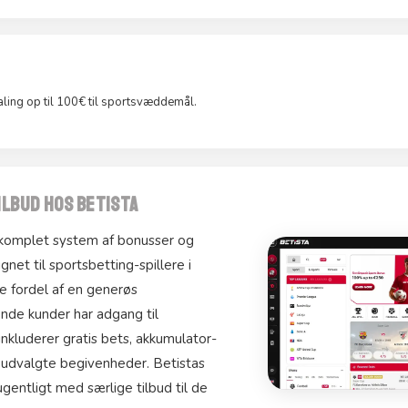
aling op til 100€ til sportsvæddemål.
lbud hos Betista
 komplet system af bonusser og
net til sportsbetting-spillere i
e fordel af en generøs
nde kunder har adgang til
kluderer gratis bets, akkumulator-
udvalgte begivenheder. Betistas
ntligt med særlige tilbud til de