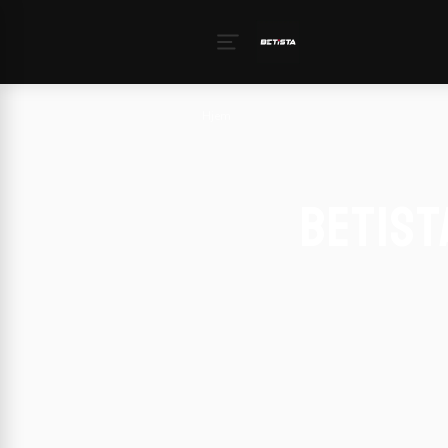
Hjem
Betis