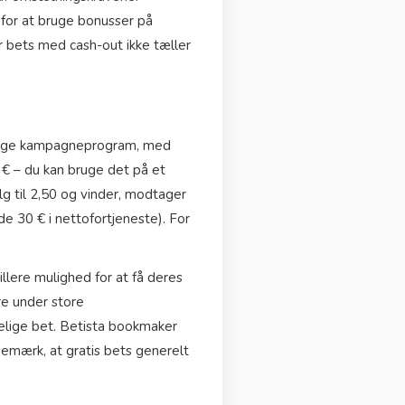
for at bruge bonusser på
r bets med cash-out ikke tæller
entlige kampagneprogram, med
€ – du kan bruge det på et
g til 2,50 og vinder, modtager
de 30 € i nettofortjeneste). For
pillere mulighed for at få deres
re under store
delige bet. Betista bookmaker
Bemærk, at gratis bets generelt