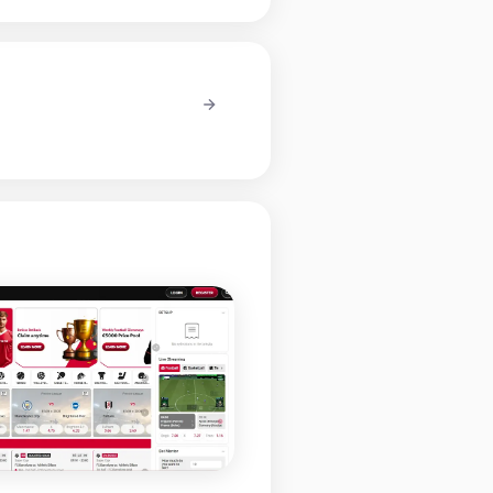
10.0
VM 2026
2.50
2.75
3.00
3.25