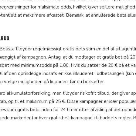
rænsninger for maksimale odds, hvilket giver spillere mulighed 
entielt at maksimere afkastet. Bemærk, at annullerede bets elle
ilbud
s. Betista tilbyder regelmæssigt gratis bets som en del af sit ug
ængigt af kampagnen. Antag, at du modtager et gratis bet på 20 
nsbet med minimumsodds på 1,80. Hvis du satser de 20 € på et val
 af den oprindelige indsats er ikke inkluderet i udbetalingen (kun 
l du vælge muligheden på kuponen, før du bekræfter.
rd akkumulatorforsikring, men tilbyder risikofrit tilbud, der giver s
f tab, op til et maksimum på 25 €. Disse kampagner er især populæ
s som gratis bets inden for 24 timer efter afvikling af det oprin
igede markeder for hver gratis bet-kampagne i tilbuddets regler. 