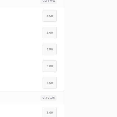
VM 2026
4.50
5.00
5.50
6.00
6.50
VM 2026
8.00