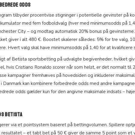
bedrede Odds
gram tilbyder procentvise stigninger i potentielle gevinster på
akkumulator med fem fodboldvalg (hver med minimumsodds på 1,40)
chester City – og modtag automatisk 20% bonus på gevinsterne. 
ilket giver i alt 480 €. Boostet skalerer således: 5% for tre valg, 
lere. Hvert valg skal have minimumsodds på 1,40 for at kvalificere s
gt af Betista sportsbetting på udvalgte begivenheder, hvilket gi
 hvis Cristiano Ronaldo scorer når som helst, er det normalt til 
isse kampagner fremhæves på hovedsiden og inkluderer maksimale
e i Danmark kan kombinere forbedrede odds med andre kampagner,
rbedrede odds gælder kun for den angivne maksimale indsats – høje
os Betista
gerer via et pointsystem baseret på bettingvolumen. Spillere optje
t resultatet – et tabt bet på 50 € giver de samme 5 point som e