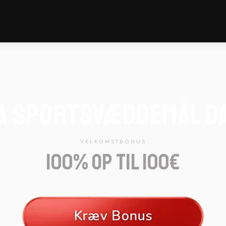
ta Sportsvæddemål D
VELKOMSTBONUS
100% op til 100€
Kræv Bonus