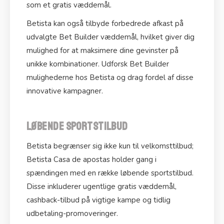
som et gratis væddemål.
Betista kan også tilbyde forbedrede afkast på
udvalgte Bet Builder væddemål, hvilket giver dig
mulighed for at maksimere dine gevinster på
unikke kombinationer. Udforsk Bet Builder
mulighederne hos Betista og drag fordel af disse
innovative kampagner.
Løbende Sportstilbud
Betista begrænser sig ikke kun til velkomsttilbud;
Betista Casa de apostas holder gang i
spændingen med en række løbende sportstilbud.
Disse inkluderer ugentlige gratis væddemål,
cashback-tilbud på vigtige kampe og tidlig
udbetaling-promoveringer.