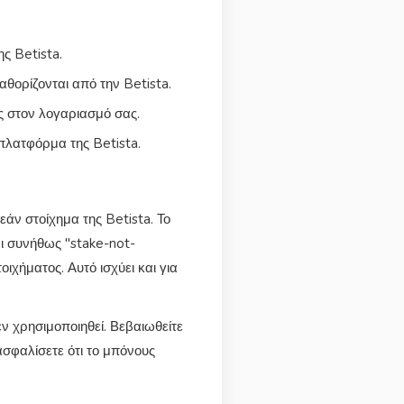
ς Betista.
αθορίζονται από την Betista.
ας στον λογαριασμό σας.
πλατφόρμα της Betista.
εάν στοίχημα της Betista. Το
αι συνήθως "stake-not-
οιχήματος. Αυτό ισχύει και για
εν χρησιμοποιηθεί. Βεβαιωθείτε
ιασφαλίσετε ότι το μπόνους