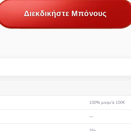
Διεκδικήστε Μπόνους
100% jusqu'à 100€
—
35x