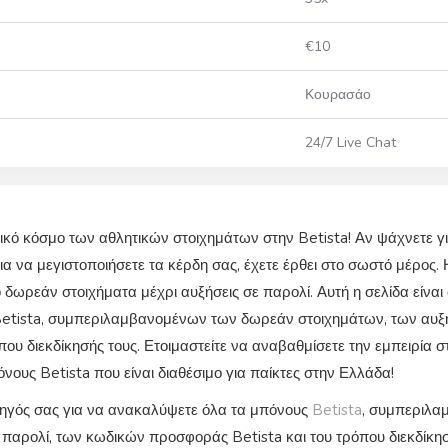
€10
Κουρασάο
24/7 Live Chat
ό κόσμο των αθλητικών στοιχημάτων στην Betista! Αν ψάχνετε γι
ια να μεγιστοποιήσετε τα κέρδη σας, έχετε έρθει στο σωστό μέρος. 
δωρεάν στοιχήματα μέχρι αυξήσεις σε παρολί. Αυτή η σελίδα είναι
etista, συμπεριλαμβανομένων των δωρεάν στοιχημάτων, των αυξ
ου διεκδίκησής τους. Ετοιμαστείτε να αναβαθμίσετε την εμπειρία σ
όνους Betista που είναι διαθέσιμο για παίκτες στην Ελλάδα!
οδηγός σας για να ανακαλύψετε όλα τα μπόνους
Betista
, συμπεριλ
παρολί, των κωδικών προσφοράς Betista και του τρόπου διεκδίκησή