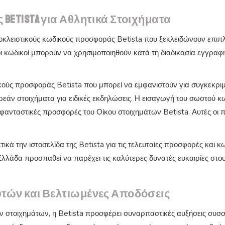
Betista για Αθλητικά Στοιχήματα
κλειστικούς κωδικούς προσφοράς Betista που ξεκλειδώνουν επιπλ
οι κωδικοί μπορούν να χρησιμοποιηθούν κατά τη διαδικασία εγγραφ
ικούς προσφοράς Betista που μπορεί να εμφανιστούν για συγκεκρ
ν στοιχήματα για ειδικές εκδηλώσεις. Η εισαγωγή του σωστού κωδ
ς φανταστικές προσφορές του Οίκου στοιχημάτων Betista. Αυτές οι π
κτικά την ιστοσελίδα της Betista για τις τελευταίες προσφορές και 
λλάδα προσπαθεί να παρέχει τις καλύτερες δυνατές ευκαιρίες στους
τών και Βελτιωμένες Αποδόσεις
ν στοιχημάτων, η Betista προσφέρει συναρπαστικές αυξήσεις συσ