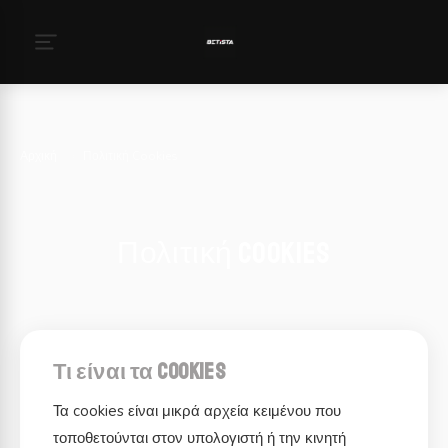
Αρχική
›
Πολιτική Cookies
Πολιτική Cookies
Τι είναι τα cookies
Τα cookies είναι μικρά αρχεία κειμένου που
τοποθετούνται στον υπολογιστή ή την κινητή