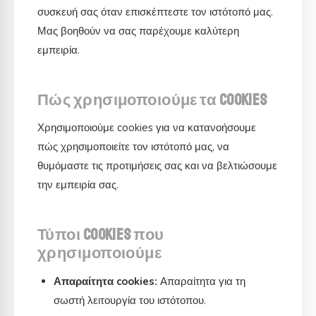
συσκευή σας όταν επισκέπτεστε τον ιστότοπό μας.
Μας βοηθούν να σας παρέχουμε καλύτερη
εμπειρία.
Πώς χρησιμοποιούμε τα cookies
Χρησιμοποιούμε cookies για να κατανοήσουμε
πώς χρησιμοποιείτε τον ιστότοπό μας, να
θυμόμαστε τις προτιμήσεις σας και να βελτιώσουμε
την εμπειρία σας.
Τύποι cookies που
χρησιμοποιούμε
Απαραίτητα cookies:
Απαραίτητα για τη
σωστή λειτουργία του ιστότοπου.