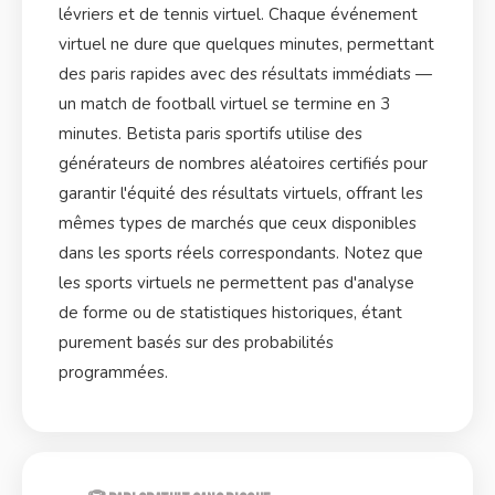
lévriers et de tennis virtuel. Chaque événement
virtuel ne dure que quelques minutes, permettant
des paris rapides avec des résultats immédiats —
un match de football virtuel se termine en 3
minutes. Betista paris sportifs utilise des
générateurs de nombres aléatoires certifiés pour
garantir l'équité des résultats virtuels, offrant les
mêmes types de marchés que ceux disponibles
dans les sports réels correspondants. Notez que
les sports virtuels ne permettent pas d'analyse
de forme ou de statistiques historiques, étant
purement basés sur des probabilités
programmées.