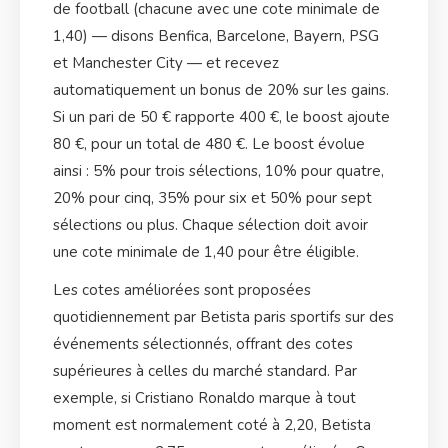
de football (chacune avec une cote minimale de
1,40) — disons Benfica, Barcelone, Bayern, PSG
et Manchester City — et recevez
automatiquement un bonus de 20% sur les gains.
Si un pari de 50 € rapporte 400 €, le boost ajoute
80 €, pour un total de 480 €. Le boost évolue
ainsi : 5% pour trois sélections, 10% pour quatre,
20% pour cinq, 35% pour six et 50% pour sept
sélections ou plus. Chaque sélection doit avoir
une cote minimale de 1,40 pour être éligible.
Les cotes améliorées sont proposées
quotidiennement par Betista paris sportifs sur des
événements sélectionnés, offrant des cotes
supérieures à celles du marché standard. Par
exemple, si Cristiano Ronaldo marque à tout
moment est normalement coté à 2,20, Betista