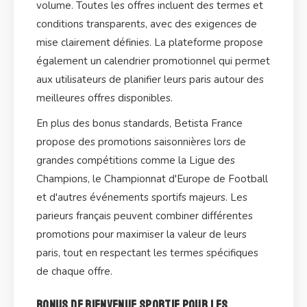
volume. Toutes les offres incluent des termes et
conditions transparents, avec des exigences de
mise clairement définies. La plateforme propose
également un calendrier promotionnel qui permet
aux utilisateurs de planifier leurs paris autour des
meilleures offres disponibles.
En plus des bonus standards, Betista France
propose des promotions saisonnières lors de
grandes compétitions comme la Ligue des
Champions, le Championnat d'Europe de Football
et d'autres événements sportifs majeurs. Les
parieurs français peuvent combiner différentes
promotions pour maximiser la valeur de leurs
paris, tout en respectant les termes spécifiques
de chaque offre.
Bonus de Bienvenue Sportif pour les