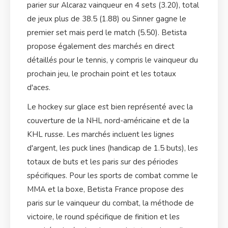
parier sur Alcaraz vainqueur en 4 sets (3.20), total
de jeux plus de 38.5 (1.88) ou Sinner gagne le
premier set mais perd le match (5.50). Betista
propose également des marchés en direct
détaillés pour le tennis, y compris le vainqueur du
prochain jeu, le prochain point et les totaux
d'aces.
Le hockey sur glace est bien représenté avec la
couverture de la NHL nord-américaine et de la
KHL russe. Les marchés incluent les lignes
d'argent, les puck lines (handicap de 1.5 buts), les
totaux de buts et les paris sur des périodes
spécifiques. Pour les sports de combat comme le
MMA et la boxe, Betista France propose des
paris sur le vainqueur du combat, la méthode de
victoire, le round spécifique de finition et les