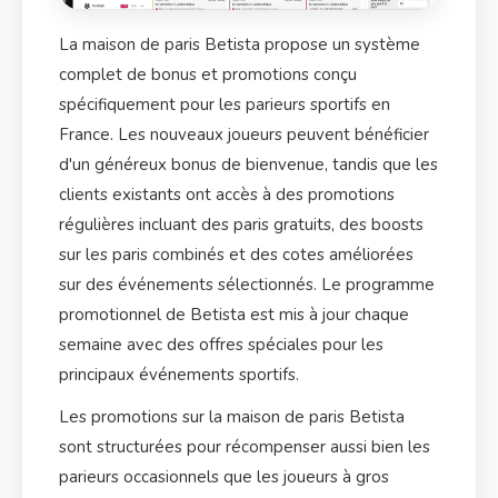
La maison de paris Betista propose un système
complet de bonus et promotions conçu
spécifiquement pour les parieurs sportifs en
France. Les nouveaux joueurs peuvent bénéficier
d'un généreux bonus de bienvenue, tandis que les
clients existants ont accès à des promotions
régulières incluant des paris gratuits, des boosts
sur les paris combinés et des cotes améliorées
sur des événements sélectionnés. Le programme
promotionnel de Betista est mis à jour chaque
semaine avec des offres spéciales pour les
principaux événements sportifs.
Les promotions sur la maison de paris Betista
sont structurées pour récompenser aussi bien les
parieurs occasionnels que les joueurs à gros