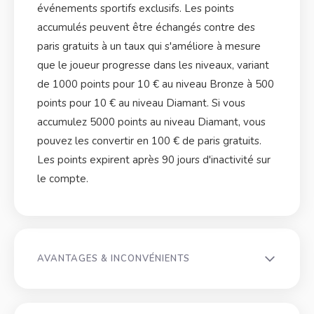
événements sportifs exclusifs. Les points
accumulés peuvent être échangés contre des
paris gratuits à un taux qui s'améliore à mesure
que le joueur progresse dans les niveaux, variant
de 1000 points pour 10 € au niveau Bronze à 500
points pour 10 € au niveau Diamant. Si vous
accumulez 5000 points au niveau Diamant, vous
pouvez les convertir en 100 € de paris gratuits.
Les points expirent après 90 jours d'inactivité sur
le compte.
AVANTAGES & INCONVÉNIENTS
AVANTAGES