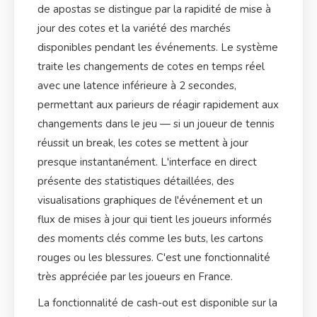
de apostas se distingue par la rapidité de mise à
jour des cotes et la variété des marchés
disponibles pendant les événements. Le système
traite les changements de cotes en temps réel
avec une latence inférieure à 2 secondes,
permettant aux parieurs de réagir rapidement aux
changements dans le jeu — si un joueur de tennis
réussit un break, les cotes se mettent à jour
presque instantanément. L'interface en direct
présente des statistiques détaillées, des
visualisations graphiques de l'événement et un
flux de mises à jour qui tient les joueurs informés
des moments clés comme les buts, les cartons
rouges ou les blessures. C'est une fonctionnalité
très appréciée par les joueurs en France.
La fonctionnalité de cash-out est disponible sur la