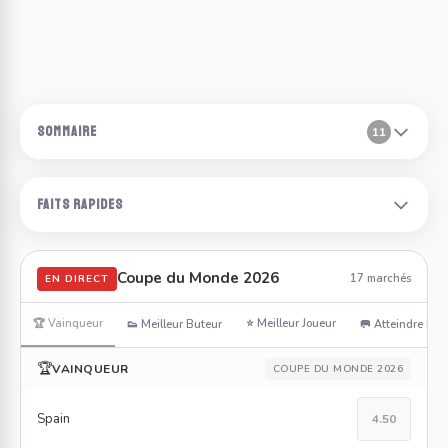
SOMMAIRE
11
FAITS RAPIDES
Coupe du Monde 2026
17 marchés
EN DIRECT
🏆 Vainqueur
⭐ Meilleur Joueur
👟 Meilleur Buteur
🥅 Atteindre la F
🏆
VAINQUEUR
COUPE DU MONDE 2026
Spain
4.50