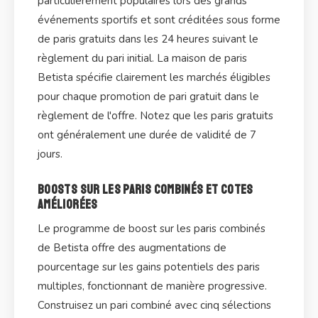
particulièrement populaires lors des grands
événements sportifs et sont créditées sous forme
de paris gratuits dans les 24 heures suivant le
règlement du pari initial. La maison de paris
Betista spécifie clairement les marchés éligibles
pour chaque promotion de pari gratuit dans le
règlement de l'offre. Notez que les paris gratuits
ont généralement une durée de validité de 7
jours.
Boosts sur les Paris Combinés et Cotes
Améliorées
Le programme de boost sur les paris combinés
de Betista offre des augmentations de
pourcentage sur les gains potentiels des paris
multiples, fonctionnant de manière progressive.
Construisez un pari combiné avec cinq sélections