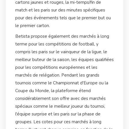
cartons jaunes et rouges, la mi-temps/fin de
match et les paris sur des minutes spécifiques
pour des événements tels que le premier but ou
le premier carton.
Betista propose également des marchés à long
terme pour les compétitions de football, y
compris les paris sur le vainqueur de la ligue, le
meilleur buteur de la saison, les équipes qualifiées
pour les compétitions européennes et les
marchés de relégation. Pendant les grands
tournois comme le Championnat d'Europe ou la
Coupe du Monde, la plateforme étend
considérablement son offre avec des marchés
spéciaux comme le meilleur joueur du tournoi,
l'équipe surprise et les paris sur la phase de
groupes. Les cotes pour ces marchés à long