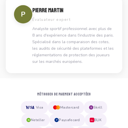
Pierre Martin
P
Évaluateur expert
Analyste sportif professionnel avec plus de
8 ans d'expérience dans l'industrie des paris.
Spécialisé dans la comparaison des cotes,
les audits de sécurité des plateformes et les
réglementations de protection des joueurs
sur les marchés européens.
MÉTHODES DE PAIEMENT ACCEPTÉES
Visa
Mastercard
Skrill
S
Neteller
Paysafecard
BLIK
N
P
BL