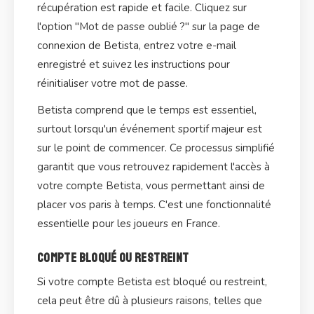
récupération est rapide et facile. Cliquez sur
l'option "Mot de passe oublié ?" sur la page de
connexion de Betista, entrez votre e-mail
enregistré et suivez les instructions pour
réinitialiser votre mot de passe.
Betista comprend que le temps est essentiel,
surtout lorsqu'un événement sportif majeur est
sur le point de commencer. Ce processus simplifié
garantit que vous retrouvez rapidement l'accès à
votre compte Betista, vous permettant ainsi de
placer vos paris à temps. C'est une fonctionnalité
essentielle pour les joueurs en France.
Compte bloqué ou restreint
Si votre compte Betista est bloqué ou restreint,
cela peut être dû à plusieurs raisons, telles que