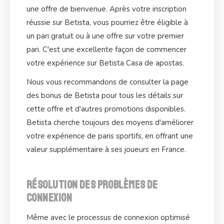
une offre de bienvenue. Après votre inscription
réussie sur Betista, vous pourriez être éligible à
un pari gratuit ou à une offre sur votre premier
pari. C'est une excellente façon de commencer
votre expérience sur Betista Casa de apostas.
Nous vous recommandons de consulter la page
des bonus de Betista pour tous les détails sur
cette offre et d'autres promotions disponibles.
Betista cherche toujours des moyens d'améliorer
votre expérience de paris sportifs, en offrant une
valeur supplémentaire à ses joueurs en France.
Résolution des problèmes de
connexion
Même avec le processus de connexion optimisé