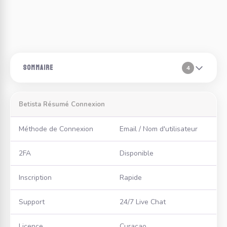
SOMMAIRE
4
Betista Résumé Connexion
Méthode de Connexion
Email / Nom d'utilisateur
2FA
Disponible
Inscription
Rapide
Support
24/7 Live Chat
Licence
Curaçao