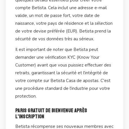
compte Betista. Cela inclut une adresse e-mail
valide, un mot de passe fort, votre date de
naissance, votre pays de résidence et la sélection
de votre devise préférée (EUR). Betista prend la
sécurité de vos données très au sérieux.
Il est important de noter que Betista peut
demander une vérification KYC (Know Your
Customer) avant que vous puissiez effectuer des
retraits, garantissant la sécurité et l'intégrité de
votre compte sur Betista Casa de apostas. C'est
une procédure standard de l'industrie pour votre
protection.
Paris Gratuit de Bienvenue Après
l'Inscription
Betista récompense ses nouveaux membres avec