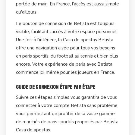
portée de main. En France, l'accès est aussi simple
qu'ailleurs.
Le bouton de connexion de Betista est toujours
visible, facilitant l'accès à votre espace personnel.
Une fois à l'intérieur, la Casa de apostas Betista
offre une navigation aisée pour tous vos besoins
en paris sportifs, du football au tennis et bien plus
encore. Votre expérience de paris avec Betista
commence ici, même pour les joueurs en France.
Guide de connexion étape par étape
Suivre ces étapes simples vous garantira de vous
connecter à votre compte Betista sans problème,
vous permettant de profiter de la vaste gamme
de marchés de paris sportifs proposés par Betista
Casa de apostas.