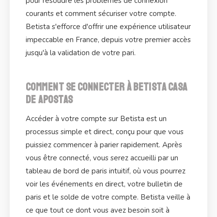
pour résoudre les problèmes de connexion
courants et comment sécuriser votre compte.
Betista s'efforce d'offrir une expérience utilisateur
impeccable en France, depuis votre premier accès
jusqu'à la validation de votre pari.
Comment se connecter à Betista Casa
de apostas
Accéder à votre compte sur Betista est un
processus simple et direct, conçu pour que vous
puissiez commencer à parier rapidement. Après
vous être connecté, vous serez accueilli par un
tableau de bord de paris intuitif, où vous pourrez
voir les événements en direct, votre bulletin de
paris et le solde de votre compte. Betista veille à
ce que tout ce dont vous avez besoin soit à