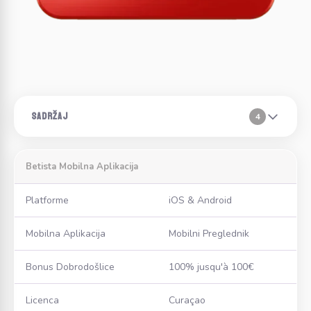
SADRŽAJ
4
Betista Mobilna Aplikacija
Platforme
iOS & Android
Mobilna Aplikacija
Mobilni Preglednik
Bonus Dobrodošlice
100% jusqu'à 100€
Licenca
Curaçao