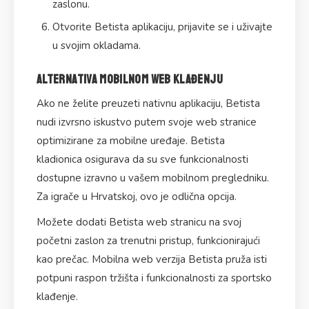
zaslonu.
Otvorite Betista aplikaciju, prijavite se i uživajte
u svojim okladama.
Alternativa mobilnom web klađenju
Ako ne želite preuzeti nativnu aplikaciju, Betista
nudi izvrsno iskustvo putem svoje web stranice
optimizirane za mobilne uređaje. Betista
kladionica osigurava da su sve funkcionalnosti
dostupne izravno u vašem mobilnom pregledniku.
Za igrače u Hrvatskoj, ovo je odlična opcija.
Možete dodati Betista web stranicu na svoj
početni zaslon za trenutni pristup, funkcionirajući
kao prečac. Mobilna web verzija Betista pruža isti
potpuni raspon tržišta i funkcionalnosti za sportsko
klađenje.