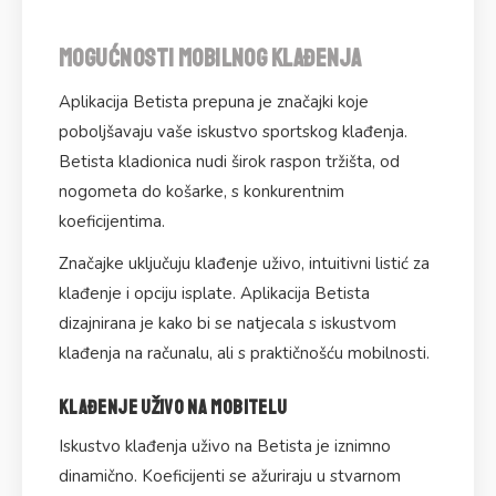
Mogućnosti mobilnog klađenja
Aplikacija Betista prepuna je značajki koje
poboljšavaju vaše iskustvo sportskog klađenja.
Betista kladionica nudi širok raspon tržišta, od
nogometa do košarke, s konkurentnim
koeficijentima.
Značajke uključuju klađenje uživo, intuitivni listić za
klađenje i opciju isplate. Aplikacija Betista
dizajnirana je kako bi se natjecala s iskustvom
klađenja na računalu, ali s praktičnošću mobilnosti.
Klađenje uživo na mobitelu
Iskustvo klađenja uživo na Betista je iznimno
dinamično. Koeficijenti se ažuriraju u stvarnom