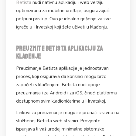
Betista
nudi nativnu aplikaciju i web verziju
optimiziranu za mobilne uređaje, osiguravajući
potpuni pristup. Ovo je idealno rješenje za sve
igrače u Hrvatskoj koji žele uživati u klađenju.
Preuzmite Betista aplikaciju za
klađenje
Preuzimanje Betista aplikacije je jednostavan
proces, koji osigurava da korisnici mogu brzo
započeti s klađenjem. Betista nudi opcije
preuzimanja i za Android i za iOS, čineći platformu
dostupnom svim kladioničarima u Hrvatskoj.
Linkovi za preuzimanje mogu se pronaći izravno na
službenoj Betista web stranici. Provjerite
ispunjava li vaš uređaj minimalne sistemske