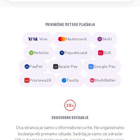
PRIHVAĆENE METODE PLAĆANJA
Visa
Mastercard
Skrill
S
Neteller
Paysafecard
BLIK
N
P
BL
PayPal
Apple Pay
Google Pay
PP
AP
GP
Przelewy24
Trustly
MuchBetter
T
MB
P24
18+
ODGOVORNO KOCKANJE
Ova stranica je samo u informativne svrhe. Ne organiziramo
kockanje niti primamo oklade. Sadržaj je samo za odrasle