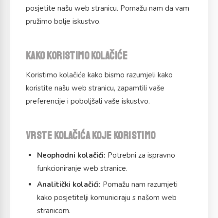
posjetite našu web stranicu. Pomažu nam da vam
pružimo bolje iskustvo.
Kako koristimo kolačiće
Koristimo kolačiće kako bismo razumjeli kako
koristite našu web stranicu, zapamtili vaše
preferencije i poboljšali vaše iskustvo.
Vrste kolačića koje koristimo
Neophodni kolačići:
Potrebni za ispravno
funkcioniranje web stranice.
Analitički kolačići:
Pomažu nam razumjeti
kako posjetitelji komuniciraju s našom web
stranicom.