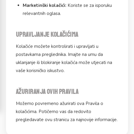
Marketinški kolačići:
Koriste se za isporuku
relevantnih oglasa.
Upravljanje kolačićima
Kolačiće možete kontrolirati i upravljati u
postavkama preglednika. Imajte na umu da
uklanjanje ili blokiranje kolačića može utjecati na
vaše korisničko iskustvo.
Ažuriranja ovih pravila
Možemo povremeno ažurirati ova Pravila o
kolačićima. Potičemo vas da redovito
pregledavate ovu stranicu za najnovije informacije.