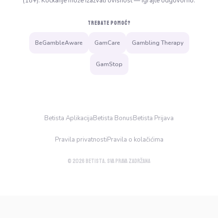
(18+). Kockanje može izazvati ovisnost — igrajte odgovorno.
TREBATE POMOĆ?
BeGambleAware
GamCare
Gambling Therapy
GamStop
Betista Aplikacija
Betista Bonus
Betista Prijava
Pravila privatnosti
Pravila o kolačićima
© 2026 Betista. Sva prava zadržana