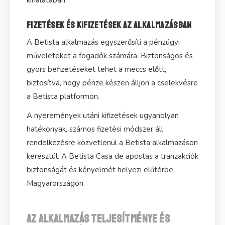
kínálatában.
Fizetések és Kifizetések az Alkalmazásban
A Betista alkalmazás egyszerűsíti a pénzügyi
műveleteket a fogadók számára. Biztonságos és
gyors befizetéseket tehet a meccs előtt,
biztosítva, hogy pénze készen álljon a cselekvésre
a Betista platformon.
A nyeremények utáni kifizetések ugyanolyan
hatékonyak, számos fizetési módszer áll
rendelkezésre közvetlenül a Betista alkalmazáson
keresztül. A Betista Casa de apostas a tranzakciók
biztonságát és kényelmét helyezi előtérbe
Magyarországon.
Az alkalmazás teljesítménye és