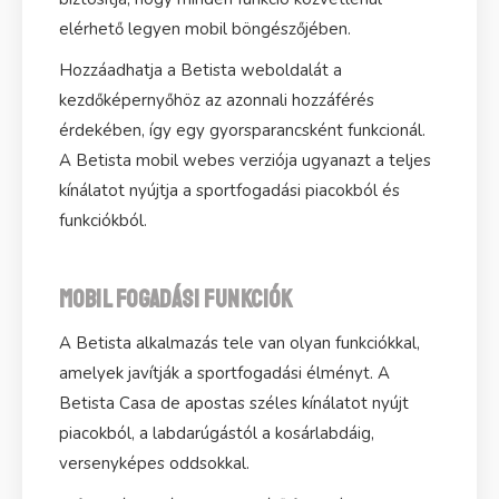
elérhető legyen mobil böngészőjében.
Hozzáadhatja a Betista weboldalát a
kezdőképernyőhöz az azonnali hozzáférés
érdekében, így egy gyorsparancsként funkcionál.
A Betista mobil webes verziója ugyanazt a teljes
kínálatot nyújtja a sportfogadási piacokból és
funkciókból.
Mobil Fogadási Funkciók
A Betista alkalmazás tele van olyan funkciókkal,
amelyek javítják a sportfogadási élményt. A
Betista Casa de apostas széles kínálatot nyújt
piacokból, a labdarúgástól a kosárlabdáig,
versenyképes oddsokkal.