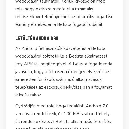
weboldalán találhatók. Kérjük, győződjön meg
róla, hogy eszköze megfelel a minimális
rendszerkövetelményeknek az optimális fogadási
élmény érdekében a Betista fogadóirodánál.
Letöltés Androidra
Az Android felhasználók közvetlenül a Betista
weboldaláról tölthetik le a Betista alkalmazást
egy APK fájl segítségével. A Betista fogadóiroda
javasolja, hogy a felhasználók engedélyezzék az
ismeretlen forrásból származó alkalmazások
telepítését az eszközük beállításaiban a folyamat
elindításához.
Győződjön meg róla, hogy legalább Android 7.0
verzióval rendelkezik, és 100 MB szabad tárhely
áll rendelkezésre. A Betista alkalmazás értesítési