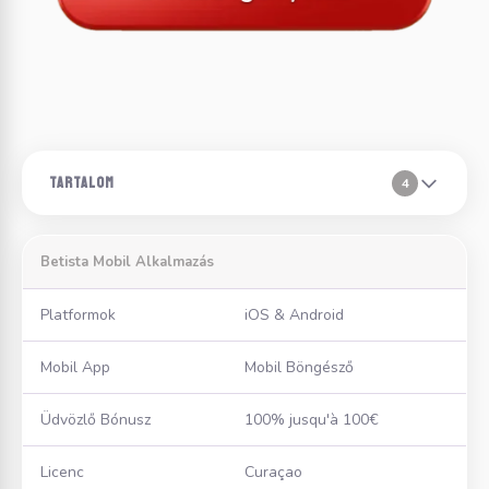
TARTALOM
4
Betista Mobil Alkalmazás
Platformok
iOS & Android
Mobil App
Mobil Böngésző
Üdvözlő Bónusz
100% jusqu'à 100€
Licenc
Curaçao