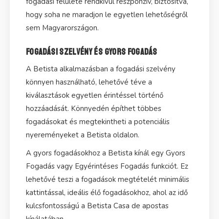
fogadási felülete rendkívül reszponzív, biztosítva,
hogy soha ne maradjon le egyetlen lehetőségről
sem Magyarországon.
Fogadási Szelvény és Gyors Fogadás
A Betista alkalmazásban a fogadási szelvény
könnyen használható, lehetővé téve a
kiválasztások egyetlen érintéssel történő
hozzáadását. Könnyedén építhet többes
fogadásokat és megtekintheti a potenciális
nyereményeket a Betista oldalon.
A gyors fogadásokhoz a Betista kínál egy Gyors
Fogadás vagy Egyérintéses Fogadás funkciót. Ez
lehetővé teszi a fogadások megtételét minimális
kattintással, ideális élő fogadásokhoz, ahol az idő
kulcsfontosságú a Betista Casa de apostas