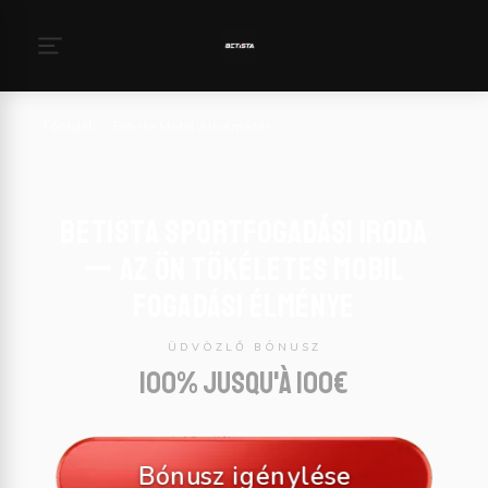
Főoldal
›
Betista Mobil Alkalmazás
Betista sportfogadási iroda
— Az Ön tökéletes mobil
fogadási élménye
ÜDVÖZLŐ BÓNUSZ
100% jusqu'à 100€
Bónusz igénylése