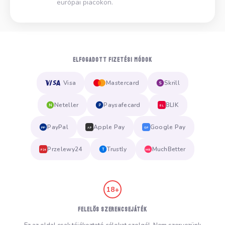
európai piacokon.
ELFOGADOTT FIZETÉSI MÓDOK
Visa
Mastercard
Skrill
S
Neteller
Paysafecard
BLIK
N
P
BL
PayPal
Apple Pay
Google Pay
PP
AP
GP
Przelewy24
Trustly
MuchBetter
T
MB
P24
18+
FELELŐS SZERENCSEJÁTÉK