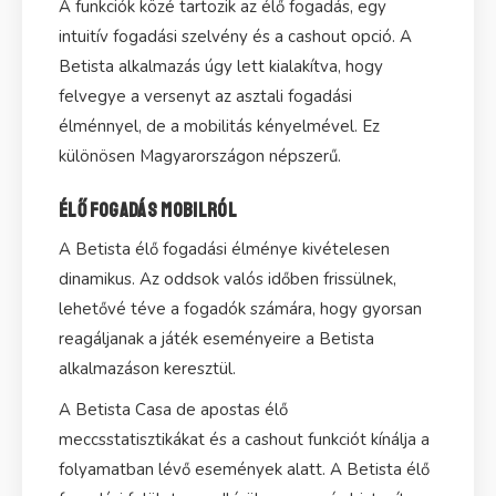
A funkciók közé tartozik az élő fogadás, egy
intuitív fogadási szelvény és a cashout opció. A
Betista alkalmazás úgy lett kialakítva, hogy
felvegye a versenyt az asztali fogadási
élménnyel, de a mobilitás kényelmével. Ez
különösen Magyarországon népszerű.
Élő Fogadás Mobilról
A Betista élő fogadási élménye kivételesen
dinamikus. Az oddsok valós időben frissülnek,
lehetővé téve a fogadók számára, hogy gyorsan
reagáljanak a játék eseményeire a Betista
alkalmazáson keresztül.
A Betista Casa de apostas élő
meccsstatisztikákat és a cashout funkciót kínálja a
folyamatban lévő események alatt. A Betista élő