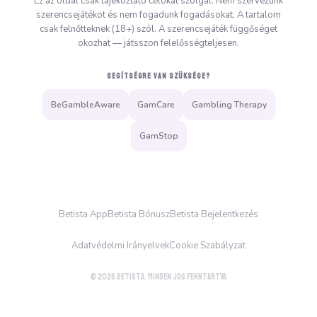
Ez az oldal csak tájékoztató célokat szolgál. Nem szervezünk
szerencsejátékot és nem fogadunk fogadásokat. A tartalom
csak felnőtteknek (18+) szól. A szerencsejáték függőséget
okozhat — játsszon felelősségteljesen.
SEGÍTSÉGRE VAN SZÜKSÉGE?
BeGambleAware
GamCare
Gambling Therapy
GamStop
Betista App
Betista Bónusz
Betista Bejelentkezés
Adatvédelmi Irányelvek
Cookie Szabályzat
© 2026 Betista. Minden jog fenntartva