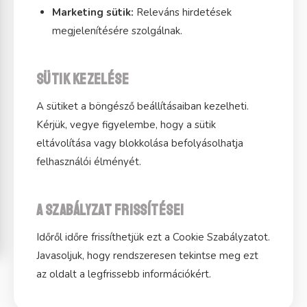
Marketing sütik:
Releváns hirdetések
megjelenítésére szolgálnak.
Sütik kezelése
A sütiket a böngésző beállításaiban kezelheti.
Kérjük, vegye figyelembe, hogy a sütik
eltávolítása vagy blokkolása befolyásolhatja
felhasználói élményét.
A szabályzat frissítései
Időről időre frissíthetjük ezt a Cookie Szabályzatot.
Javasoljuk, hogy rendszeresen tekintse meg ezt
az oldalt a legfrissebb információkért.