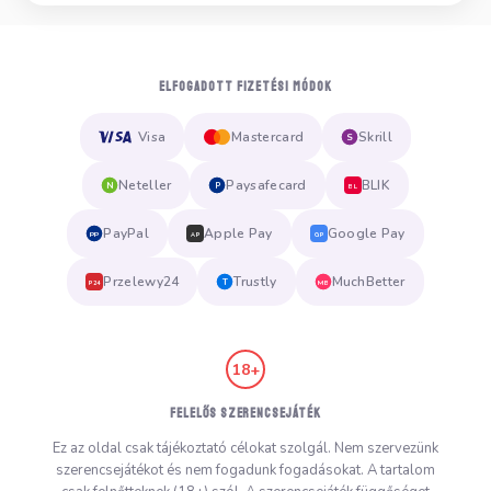
ELFOGADOTT FIZETÉSI MÓDOK
Visa
Mastercard
Skrill
S
Neteller
Paysafecard
BLIK
N
P
BL
PayPal
Apple Pay
Google Pay
PP
AP
GP
Przelewy24
Trustly
MuchBetter
T
MB
P24
18+
FELELŐS SZERENCSEJÁTÉK
Ez az oldal csak tájékoztató célokat szolgál. Nem szervezünk
szerencsejátékot és nem fogadunk fogadásokat. A tartalom