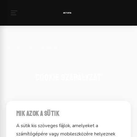
Főoldal
›
Cookie Szabályzat
Cookie Szabályzat
Mik azok a sütik
A sütik kis szöveges fájlok, amelyeket a
számítógépére vagy mobileszközére helyeznek