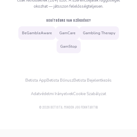
csak felnőtteknek (18+) szól. A szerencsejáték függőséget
okozhat — játsszon felelősségteljesen.
SEGÍTSÉGRE VAN SZÜKSÉGE?
BeGambleAware
GamCare
Gambling Therapy
GamStop
Betista App
Betista Bónusz
Betista Bejelentkezés
Adatvédelmi Irányelvek
Cookie Szabályzat
© 2026 Betista. Minden jog fenntartva