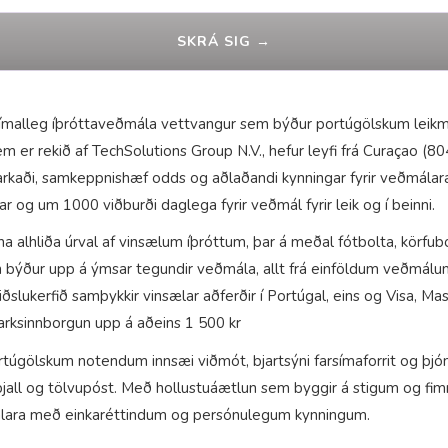
SKRÁ SIG →
tímalleg íþróttaveðmála vettvangur sem býður portúgölskum lei
 er rekið af TechSolutions Group N.V., hefur leyfi frá Curaçao (804
rkaði, samkeppnishæf odds og aðlaðandi kynningar fyrir veðmálara
ar og um 1000 viðburði daglega fyrir veðmál fyrir leik og í beinni.
a alhliða úrval af vinsælum íþróttum, þar á meðal fótbolta, körfubol
n býður upp á ýmsar tegundir veðmála, allt frá einföldum veðmálum
ukerfið samþykkir vinsælar aðferðir í Portúgal, eins og Visa, Maste
arksinnborgun upp á aðeins 1 500 kr
túgölskum notendum innsæi viðmót, bjartsýni farsímaforrit og þjón
spjall og tölvupóst. Með hollustuáætlun sem byggir á stigum og fi
álara með einkaréttindum og persónulegum kynningum.