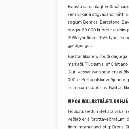
Betista samanlagt veðmálaauk
sem virkar á stigvaxandi hátt
segjum Benfica, Barcelona, Bay
borgar 60 000 kr bætir aukningin
20% fyrir fimm, 35% fyrir sex og
gjaldgengur.
Bættar líkur eru í boði dagleg
markaði. Til dæmis, ef Cristia
líkur. Þessar kynningar eru auð
000 kr Portúgalskir veðjendur 
skilmálum tilboðsins. Bættar lí
VIP og hollustuáætlun hjá 
Hollustuáætlun Betista virkar í
veðjað er á íþróttaveðmálum, ó
fimm mismunandi stig: Brons, Sil