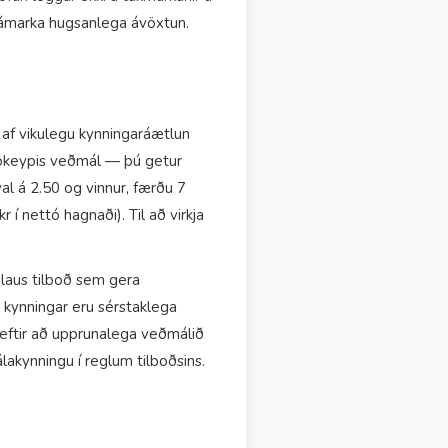
hámarka hugsanlega ávöxtun.
 af vikulegu kynningaráætlun
r ókeypis veðmál — þú getur
al á 2.50 og vinnur, færðu 7
r í nettó hagnaði). Til að virkja
laus tilboð sem gera
 kynningar eru sérstaklega
 eftir að upprunalega veðmálið
álakynningu í reglum tilboðsins.