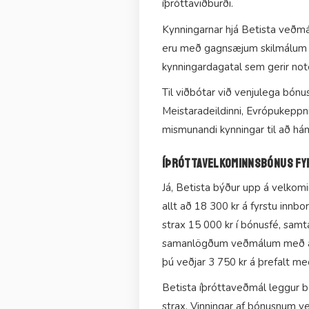
íþróttaviðburði.
Kynningarnar hjá Betista veðmál
eru með gagnsæjum skilmálum o
kynningardagatal sem gerir note
Til viðbótar við venjulega bón
Meistaradeildinni, Evrópukeppn
mismunandi kynningar til að hám
Íþróttavelkominnsbónus fyr
Já, Betista býður upp á velk
allt að 18 300 kr á fyrstu inn
strax 15 000 kr í bónusfé, samt
samanlögðum veðmálum með að mi
þú veðjar 3 750 kr á þrefalt me
Betista íþróttaveðmál leggur bó
strax. Vinningar af bónusnum ve