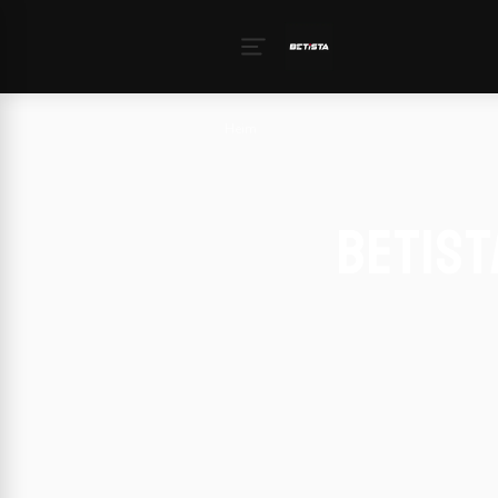
Heim
Betist