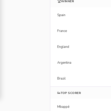
🏆
WINNER
Spain
France
England
Argentina
Brazil
👟
TOP SCORER
Mbappé