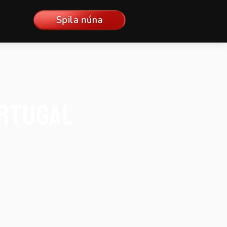
Spila núna
ortugal