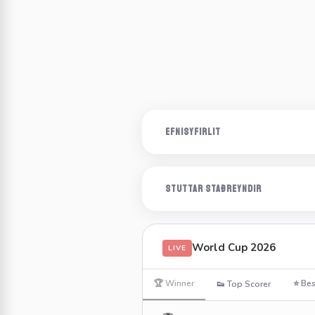
EFNISYFIRLIT
STUTTAR STAÐREYNDIR
World Cup 2026
LIVE
🏆 Winner
⭐ Bes
👟 Top Scorer