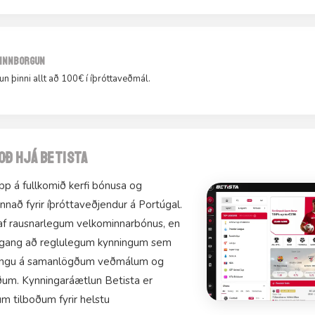
 innborgun
n þinni allt að 100€ í íþróttaveðmál.
oð hjá Betista
p á fullkomið kerfi bónusa og
nað fyrir íþróttaveðjendur á Portúgal.
 af rausnarlegum velkominnarbónus, en
 aðgang að reglulegum kynningum sem
kningu á samanlögðum veðmálum og
um. Kynningaráætlun Betista er
 tilboðum fyrir helstu