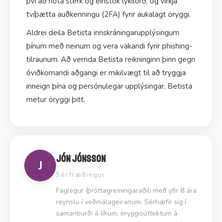
því að nota sterk og einstök lykilorð, og virkja
tvíþætta auðkenningu (2FA) fyrir aukalagt öryggi.
Aldrei deila Betista innskráningarupplýsingum
þínum með neinum og vera vakandi fyrir phishing-
tilraunum. Að vernda Betista reikninginn þinn gegn
óviðkomandi aðgangi er mikilvægt til að tryggja
inneign þína og persónulegar upplýsingar. Betista
metur öryggi þitt.
Jón Jónsson
J
Sérfræðingur
Faglegur íþróttagreiningaraðili með yfir 8 ára
reynslu í veðmálageiranum. Sérhæfir sig í
samanburði á líkum, öryggisúttektum á