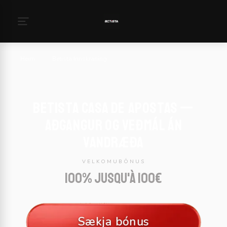
Heim
›
Betista Innskráning
Betista Casa de apostas —
Aðgangur og veðmál án
vandræða
VELKOMUBÓNUS
100% jusqu'à 100€
Sækja bónus