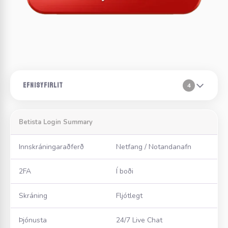
EFNISYFIRLIT
4
Betista Login Summary
Innskráningaraðferð
Netfang / Notandanafn
2FA
Í boði
Skráning
Fljótlegt
Þjónusta
24/7 Live Chat