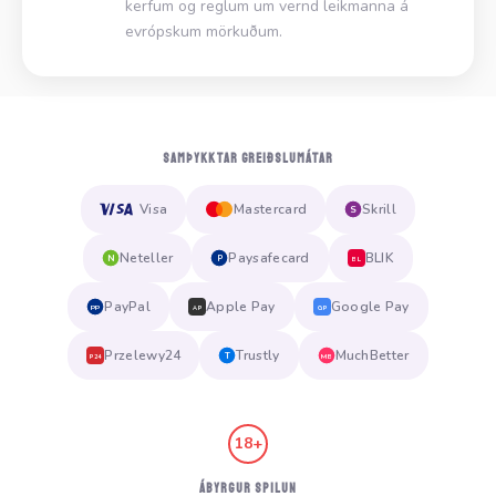
kerfum og reglum um vernd leikmanna á
evrópskum mörkuðum.
SAMÞYKKTAR GREIÐSLUMÁTAR
Visa
Mastercard
Skrill
S
Neteller
Paysafecard
BLIK
N
P
BL
PayPal
Apple Pay
Google Pay
PP
AP
GP
Przelewy24
Trustly
MuchBetter
T
MB
P24
18+
ÁBYRGUR SPILUN