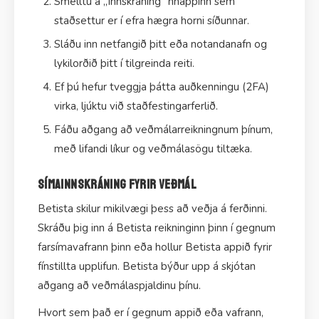
Smelltu á „Innskráning“ hnappinn sem
staðsettur er í efra hægra horni síðunnar.
Sláðu inn netfangið þitt eða notandanafn og
lykilorðið þitt í tilgreinda reiti.
Ef þú hefur tveggja þátta auðkenningu (2FA)
virka, ljúktu við staðfestingarferlið.
Fáðu aðgang að veðmálarreikningnum þínum,
með lifandi líkur og veðmálasögu tiltæka.
Símainnskráning fyrir veðmál
Betista skilur mikilvægi þess að veðja á ferðinni.
Skráðu þig inn á Betista reikninginn þinn í gegnum
farsímavafrann þinn eða hollur Betista appið fyrir
fínstillta upplifun. Betista býður upp á skjótan
aðgang að veðmálaspjaldinu þínu.
Hvort sem það er í gegnum appið eða vafrann,