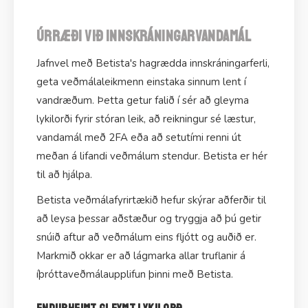
Úrræði við innskráningarvandamál
Jafnvel með Betista's hagrædda innskráningarferli,
geta veðmálaleikmenn einstaka sinnum lent í
vandræðum. Þetta getur falið í sér að gleyma
lykilorði fyrir stóran leik, að reikningur sé læstur,
vandamál með 2FA eða að setutími renni út
meðan á lifandi veðmálum stendur. Betista er hér
til að hjálpa.
Betista veðmálafyrirtækið hefur skýrar aðferðir til
að leysa þessar aðstæður og tryggja að þú getir
snúið aftur að veðmálum eins fljótt og auðið er.
Markmið okkar er að lágmarka allar truflanir á
íþróttaveðmálaupplifun þinni með Betista.