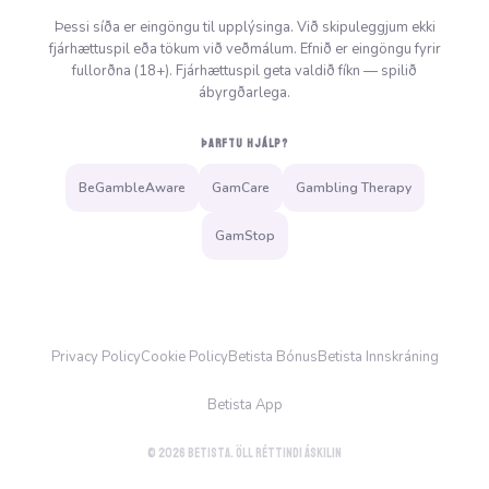
Þessi síða er eingöngu til upplýsinga. Við skipuleggjum ekki
fjárhættuspil eða tökum við veðmálum. Efnið er eingöngu fyrir
fullorðna (18+). Fjárhættuspil geta valdið fíkn — spilið
ábyrgðarlega.
ÞARFTU HJÁLP?
BeGambleAware
GamCare
Gambling Therapy
GamStop
Privacy Policy
Cookie Policy
Betista Bónus
Betista Innskráning
Betista App
© 2026 Betista. Öll réttindi áskilin