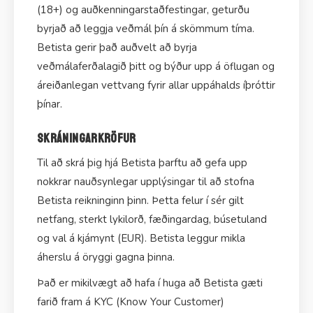
(18+) og auðkenningarstaðfestingar, geturðu
byrjað að leggja veðmál þín á skömmum tíma.
Betista gerir það auðvelt að byrja
veðmálaferðalagið þitt og býður upp á öflugan og
áreiðanlegan vettvang fyrir allar uppáhalds íþróttir
þínar.
Skráningarkröfur
Til að skrá þig hjá Betista þarftu að gefa upp
nokkrar nauðsynlegar upplýsingar til að stofna
Betista reikninginn þinn. Þetta felur í sér gilt
netfang, sterkt lykilorð, fæðingardag, búsetuland
og val á kjámynt (EUR). Betista leggur mikla
áherslu á öryggi gagna þinna.
Það er mikilvægt að hafa í huga að Betista gæti
farið fram á KYC (Know Your Customer)