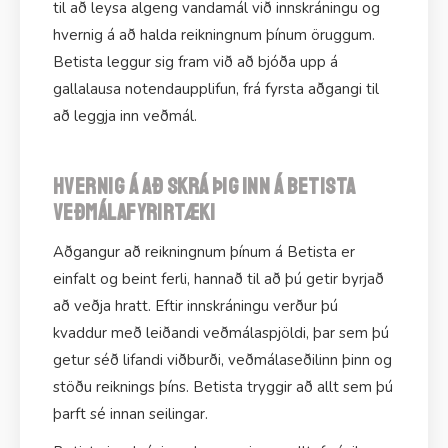
til að leysa algeng vandamál við innskráningu og
hvernig á að halda reikningnum þínum öruggum.
Betista leggur sig fram við að bjóða upp á
gallalausa notendaupplifun, frá fyrsta aðgangi til
að leggja inn veðmál.
Hvernig á að skrá þig inn á Betista
veðmálafyrirtæki
Aðgangur að reikningnum þínum á Betista er
einfalt og beint ferli, hannað til að þú getir byrjað
að veðja hratt. Eftir innskráningu verður þú
kvaddur með leiðandi veðmálaspjöldi, þar sem þú
getur séð lifandi viðburði, veðmálaseðilinn þinn og
stöðu reiknings þíns. Betista tryggir að allt sem þú
þarft sé innan seilingar.