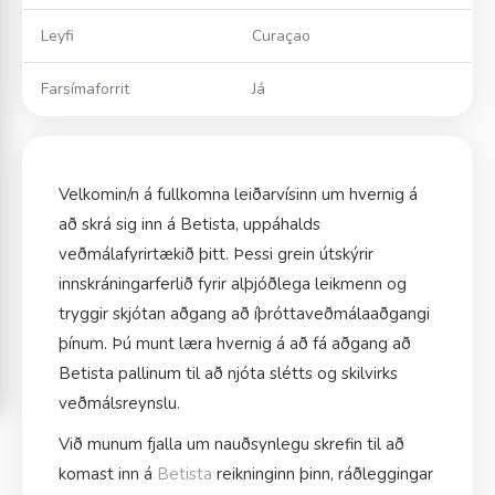
Leyfi
Curaçao
Farsímaforrit
Já
Velkomin/n á fullkomna leiðarvísinn um hvernig á
að skrá sig inn á Betista, uppáhalds
veðmálafyrirtækið þitt. Þessi grein útskýrir
innskráningarferlið fyrir alþjóðlega leikmenn og
tryggir skjótan aðgang að íþróttaveðmálaaðgangi
þínum. Þú munt læra hvernig á að fá aðgang að
Betista pallinum til að njóta slétts og skilvirks
veðmálsreynslu.
Við munum fjalla um nauðsynlegu skrefin til að
komast inn á
Betista
reikninginn þinn, ráðleggingar