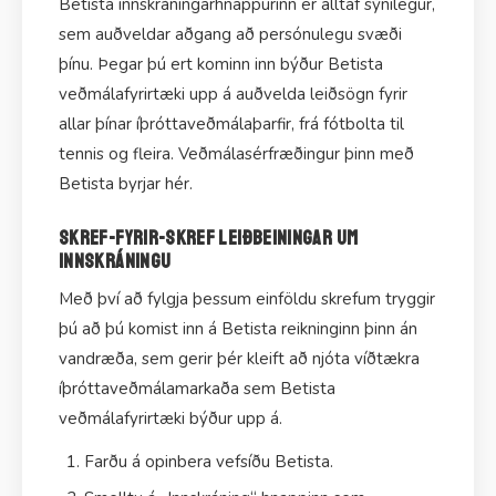
Betista innskráningarhnappurinn er alltaf sýnilegur,
sem auðveldar aðgang að persónulegu svæði
þínu. Þegar þú ert kominn inn býður Betista
veðmálafyrirtæki upp á auðvelda leiðsögn fyrir
allar þínar íþróttaveðmálaþarfir, frá fótbolta til
tennis og fleira. Veðmálasérfræðingur þinn með
Betista byrjar hér.
Skref-fyrir-skref leiðbeiningar um
innskráningu
Með því að fylgja þessum einföldu skrefum tryggir
þú að þú komist inn á Betista reikninginn þinn án
vandræða, sem gerir þér kleift að njóta víðtækra
íþróttaveðmálamarkaða sem Betista
veðmálafyrirtæki býður upp á.
Farðu á opinbera vefsíðu Betista.