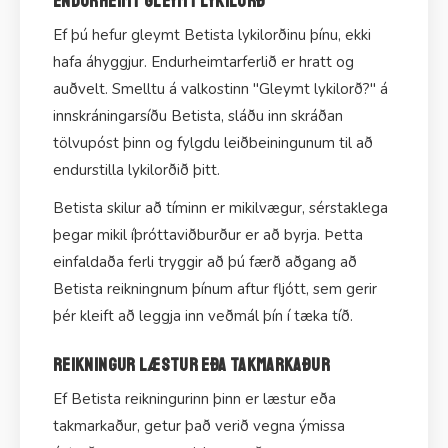
Endurheimt gleymt lykilorð
Ef þú hefur gleymt Betista lykilorðinu þínu, ekki
hafa áhyggjur. Endurheimtarferlið er hratt og
auðvelt. Smelltu á valkostinn "Gleymt lykilorð?" á
innskráningarsíðu Betista, sláðu inn skráðan
tölvupóst þinn og fylgdu leiðbeiningunum til að
endurstilla lykilorðið þitt.
Betista skilur að tíminn er mikilvægur, sérstaklega
þegar mikil íþróttaviðburður er að byrja. Þetta
einfaldaða ferli tryggir að þú færð aðgang að
Betista reikningnum þínum aftur fljótt, sem gerir
þér kleift að leggja inn veðmál þín í tæka tíð.
Reikningur læstur eða takmarkaður
Ef Betista reikningurinn þinn er læstur eða
takmarkaður, getur það verið vegna ýmissa