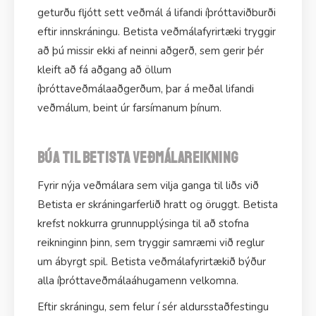
geturðu fljótt sett veðmál á lifandi íþróttaviðburði
eftir innskráningu. Betista veðmálafyrirtæki tryggir
að þú missir ekki af neinni aðgerð, sem gerir þér
kleift að fá aðgang að öllum
íþróttaveðmálaaðgerðum, þar á meðal lifandi
veðmálum, beint úr farsímanum þínum.
Búa til Betista veðmálareikning
Fyrir nýja veðmálara sem vilja ganga til liðs við
Betista er skráningarferlið hratt og öruggt. Betista
krefst nokkurra grunnupplýsinga til að stofna
reikninginn þinn, sem tryggir samræmi við reglur
um ábyrgt spil. Betista veðmálafyrirtækið býður
alla íþróttaveðmálaáhugamenn velkomna.
Eftir skráningu, sem felur í sér aldursstaðfestingu