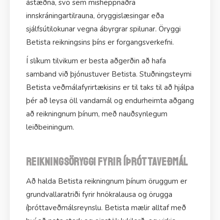
ástæðna, svo sem misheppnaðra
innskráningartilrauna, öryggislæsingar eða
sjálfsútilokunar vegna ábyrgrar spilunar. Öryggi
Betista reikningsins þíns er forgangsverkefni.
Í slíkum tilvikum er besta aðgerðin að hafa
samband við þjónustuver Betista. Stuðningsteymi
Betista veðmálafyrirtækisins er til taks til að hjálpa
þér að leysa öll vandamál og endurheimta aðgang
að reikningnum þínum, með nauðsynlegum
leiðbeiningum.
Reikningsöryggi fyrir íþróttaveðmál
Að halda Betista reikningnum þínum öruggum er
grundvallaratriði fyrir hnökralausa og örugga
íþróttaveðmálsreynslu. Betista mælir alltaf með