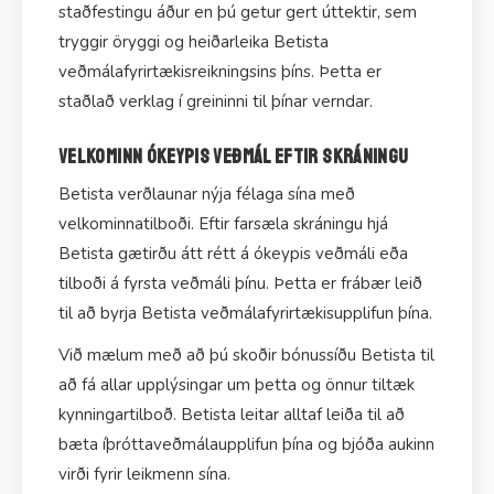
staðfestingu áður en þú getur gert úttektir, sem
tryggir öryggi og heiðarleika Betista
veðmálafyrirtækisreikningsins þíns. Þetta er
staðlað verklag í greininni til þínar verndar.
Velkominn ókeypis veðmál eftir skráningu
Betista verðlaunar nýja félaga sína með
velkominnatilboði. Eftir farsæla skráningu hjá
Betista gætirðu átt rétt á ókeypis veðmáli eða
tilboði á fyrsta veðmáli þínu. Þetta er frábær leið
til að byrja Betista veðmálafyrirtækisupplifun þína.
Við mælum með að þú skoðir bónussíðu Betista til
að fá allar upplýsingar um þetta og önnur tiltæk
kynningartilboð. Betista leitar alltaf leiða til að
bæta íþróttaveðmálaupplifun þína og bjóða aukinn
virði fyrir leikmenn sína.