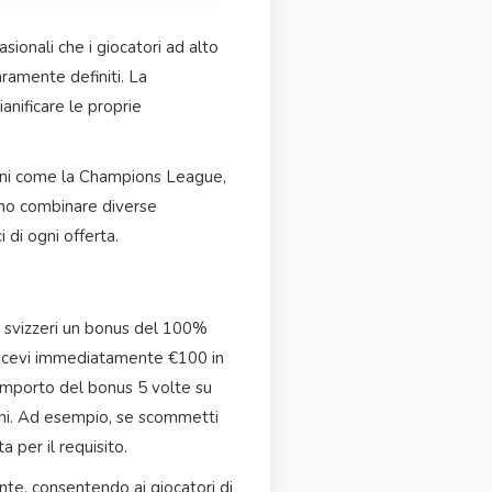
ionali che i giocatori ad alto
aramente definiti. La
anificare le proprie
ioni come la Champions League,
sono combinare diverse
 di ogni offerta.
ri svizzeri un bonus del 100%
ricevi immediatamente €100 in
'importo del bonus 5 volte su
orni. Ad esempio, se scommetti
 per il requisito.
te, consentendo ai giocatori di