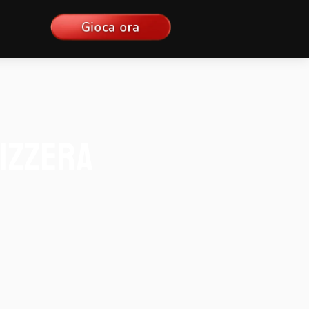
Gioca ora
vizzera