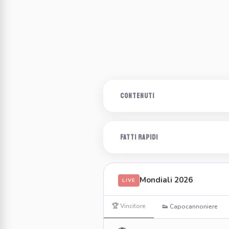
CONTENUTI
FATTI RAPIDI
Mondiali 2026
LIVE
🏆 Vincitore
👟 Capocannoniere