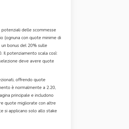
te potenziali delle scommesse
lcio (ognuna con quote minime di
e un bonus del 20% sulle
 Il potenziamento scala così:
 selezione deve avere quote
zionati, offrendo quote
omento è normalmente a 2.20,
agina principale e includono
re quote migliorate con altre
e si applicano solo allo stake