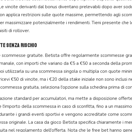
e vincite derivanti dal bonus diventano prelevabili dopo aver soddis
 applica restrizioni sulle quote massime, permettendo agli scommet
er massimizzare potenzialmente i rendimenti. Tieni presente che
iti di rollover.
te Senza Rischio
ne scommesse gratuite. Betista offre regolarmente scommesse gra
anale, con importi che variano da €5 a €50 a seconda della pro
oi utilizzarla su una scommessa singola o multipla con quote mini
ricevi €50 di vincite, ma i €20 della stake iniziale non sono inclusi
a scommessa gratuita, seleziona l'opzione sulla schedina prima di co
razione standard per accumulatori, ma mette a disposizione offert
e l'importo della scommessa in caso di sconfitta, fino a un massim
durante i grandi eventi sportivi e vengono accreditate come scom
ssa originale. La casa da gioco Betista specifica chiaramente i mer
ta nel regolamento dell'offerta. Nota che le free bet hanno gen