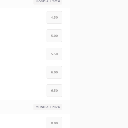
MONDIALI 2026
4.50
5.00
5.50
6.00
6.50
MONDIALI 2026
8.00