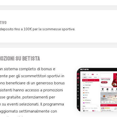
tivo
 deposito fino a 100€ per le scommesse sportive.
ozioni su Betista
 un sistema completo di bonus e
te per gli scommettitori sportivi in
sono beneficiare di un generoso bonus
esistenti hanno accesso a promozioni
se gratuite, potenziamenti per
 su eventi selezionati. Il programma
 aggiornato settimanalmente con