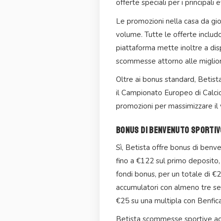
offerte speciali per i principali e
Le promozioni nella casa da gio
volume. Tutte le offerte includo
piattaforma mette inoltre a dis
scommesse attorno alle migliori 
Oltre ai bonus standard, Betis
il Campionato Europeo di Calcio
promozioni per massimizzare il 
Bonus di Benvenuto Sportiv
Sì, Betista offre bonus di benv
fino a €122 sul primo deposito
fondi bonus, per un totale di 
accumulatori con almeno tre sel
€25 su una multipla con Benfica
Betista scommesse sportive acc