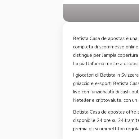
Haaland
Kane
Betista Casa de apostas è una 
completa di scommesse online. 
Vinícius
distingue per l'ampia copertura 
La piattaforma mette a disposiz
⭐
MIGLIOR GIOCATORE
I giocatori di Betista in Svizze
ghiaccio e e-sport. Betista Ca
Bellingham
live con funzionalità di cash-ou
Neteller e criptovalute, con un
Mbappé
Betista Casa de apostas offre ag
disponibile 24 ore su 24 tramit
premia gli scommettitori regola
Yamal