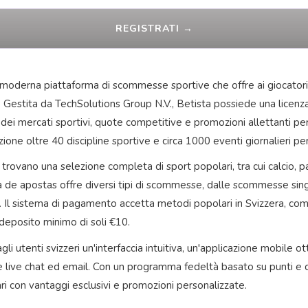
REGISTRATI →
moderna piattaforma di scommesse sportive che offre ai giocatori 
Gestita da TechSolutions Group N.V., Betista possiede una licenza
dei mercati sportivi, quote competitive e promozioni allettanti per
ione oltre 40 discipline sportive e circa 1000 eventi giornalieri p
ra trovano una selezione completa di sport popolari, tra cui calcio, 
sa de apostas offre diversi tipi di scommesse, dalle scommesse si
t. Il sistema di pagamento accetta metodi popolari in Svizzera, come
 deposito minimo di soli €10.
li utenti svizzeri un'interfaccia intuitiva, un'applicazione mobile o
e live chat ed email. Con un programma fedeltà basato su punti e ci
ri con vantaggi esclusivi e promozioni personalizzate.