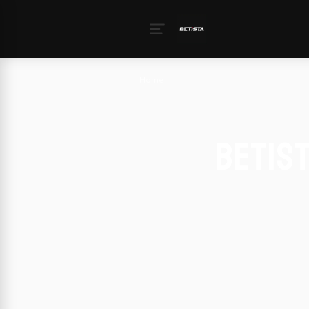
Home
Betist