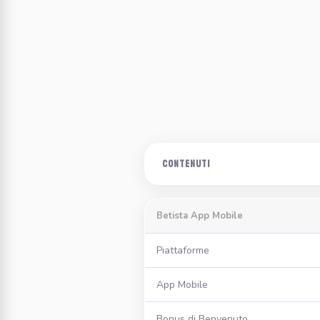
CONTENUTI
Betista App Mobile
Piattaforme
App Mobile
Bonus di Benvenuto