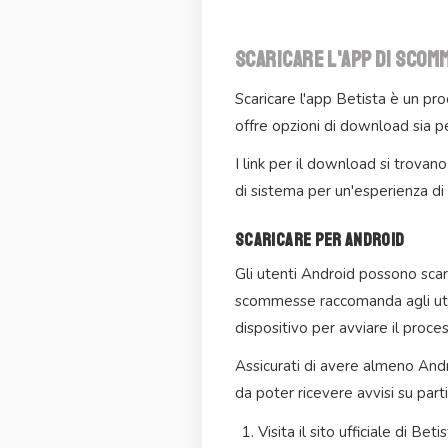
Scaricare l'App di Scom
Scaricare l'app Betista è un pr
offre opzioni di download sia pe
I link per il download si trovano 
di sistema per un'esperienza 
Scaricare per Android
Gli utenti Android possono scari
scommesse raccomanda agli utent
dispositivo per avviare il proce
Assicurati di avere almeno Andr
da poter ricevere avvisi su part
Visita il sito ufficiale di Bet