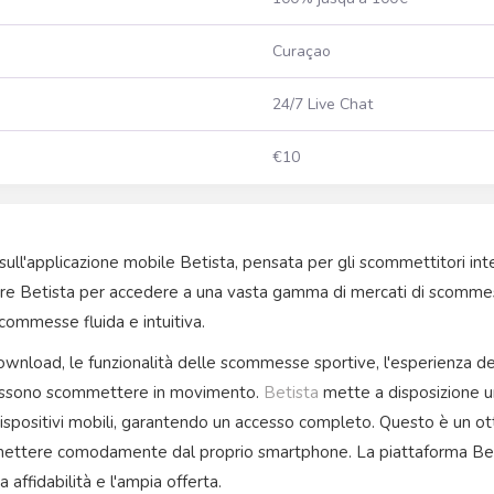
Curaçao
24/7 Live Chat
€10
ull'applicazione mobile Betista, pensata per gli scommettitori inte
zzare Betista per accedere a una vasta gamma di mercati di scomme
commesse fluida e intuitiva.
 download, le funzionalità delle scommesse sportive, l'esperienza 
possono scommettere in movimento.
Betista
mette a disposizione u
spositivi mobili, garantendo un accesso completo. Questo è un ott
ettere comodamente dal proprio smartphone. La piattaforma Bet
 affidabilità e l'ampia offerta.