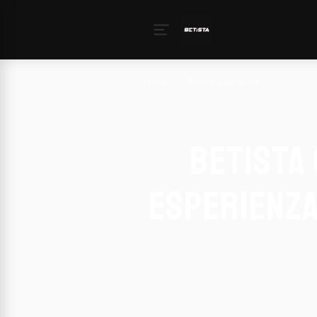
Home
›
Betista App Mobile
Betista
esperienza