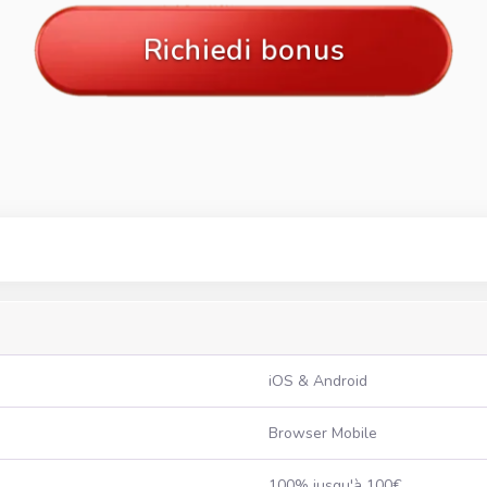
Richiedi bonus
iOS & Android
Browser Mobile
100% jusqu'à 100€