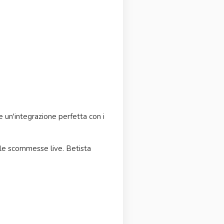
e un'integrazione perfetta con i
 le scommesse live. Betista