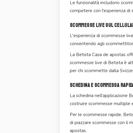
Le funzionalità includono scomm
competere con l'esperienza di s
Scommesse Live sul Cellula
L'esperienza di scommesse liv
consentendo agli scommettitori 
La Betista Casa de apostas offre 
scommesse live di Betista è al
per chi scommette dalla Svizze
Schedina e Scommessa Rapid
La schedina nell'applicazione B
costruire scommesse multiple e v
Per le scommesse rapide, Beti
di piazzare scommesse con il mi
apostas.