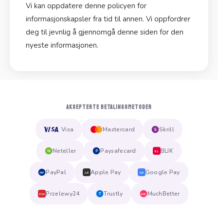
Vi kan oppdatere denne policyen for
informasjonskapsler fra tid til annen. Vi oppfordrer
deg til jevnlig å gjennomgå denne siden for den
nyeste informasjonen.
AKSEPTERTE BETALINGSMETODER
Visa
Mastercard
Skrill
S
Neteller
Paysafecard
BLIK
N
P
BL
PayPal
Apple Pay
Google Pay
PP
AP
GP
Przelewy24
Trustly
MuchBetter
T
MB
P24