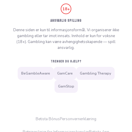
18+
ANSVARLIG SPILLING
Denne siden er kun til informasjonsformål. Vi organiserer ikke
gambling eller tar imot innsats. Innhold er kun for voksne
(18+). Gambling kan være avhengighetsskapende — spill
ansvarlig.
TRENGER DU HJELP?
BeGambleAware
GamCare
Gambling Therapy
GamStop
Betista Bónus
Personvernerklæring