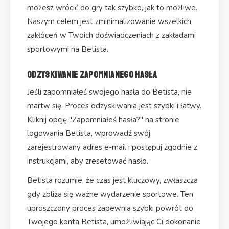
możesz wrócić do gry tak szybko, jak to możliwe.
Naszym celem jest zminimalizowanie wszelkich
zakłóceń w Twoich doświadczeniach z zakładami
sportowymi na Betista.
Odzyskiwanie Zapomnianego Hasła
Jeśli zapomniałeś swojego hasła do Betista, nie
martw się. Proces odzyskiwania jest szybki i łatwy.
Kliknij opcję "Zapomniałeś hasła?" na stronie
logowania Betista, wprowadź swój
zarejestrowany adres e-mail i postępuj zgodnie z
instrukcjami, aby zresetować hasło.
Betista rozumie, że czas jest kluczowy, zwłaszcza
gdy zbliża się ważne wydarzenie sportowe. Ten
uproszczony proces zapewnia szybki powrót do
Twojego konta Betista, umożliwiając Ci dokonanie