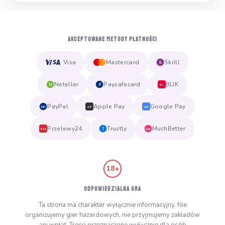
AKCEPTOWANE METODY PŁATNOŚCI
Visa
Mastercard
Skrill
S
Neteller
Paysafecard
BLIK
N
P
BL
PayPal
Apple Pay
Google Pay
PP
AP
GP
Przelewy24
Trustly
MuchBetter
T
MB
P24
18+
ODPOWIEDZIALNA GRA
Ta strona ma charakter wyłącznie informacyjny. Nie
organizujemy gier hazardowych, nie przyjmujemy zakładów
ani wpłat. Treści przeznaczone wyłącznie dla osób