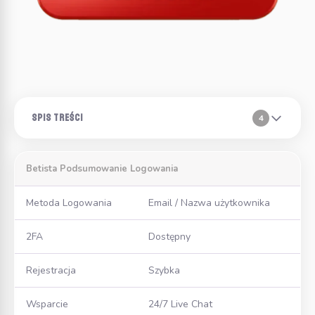
SPIS TREŚCI
4
Betista Podsumowanie Logowania
Metoda Logowania
Email / Nazwa użytkownika
2FA
Dostępny
Rejestracja
Szybka
Wsparcie
24/7 Live Chat