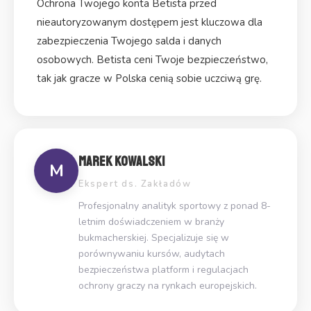
Ochrona Twojego konta Betista przed
nieautoryzowanym dostępem jest kluczowa dla
zabezpieczenia Twojego salda i danych
osobowych. Betista ceni Twoje bezpieczeństwo,
tak jak gracze w Polska cenią sobie uczciwą grę.
Marek Kowalski
M
Ekspert ds. Zakładów
Profesjonalny analityk sportowy z ponad 8-
letnim doświadczeniem w branży
bukmacherskiej. Specjalizuje się w
porównywaniu kursów, audytach
bezpieczeństwa platform i regulacjach
ochrony graczy na rynkach europejskich.