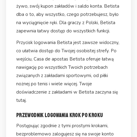
żywo, swój kupon zakładów i saldo konta. Betista
dba o to, aby wszystko, czego potrzebujesz, było
na wyciągnięcie ręki. Dla graczy z Polski, Betista
zapewnia łatwy dostęp do wszystkich funkcji.
Przycisk logowania Betista jest zawsze widoczny,
co ułatwia dostęp do Twojej osobistej strefy. Po
wejściu, Casa de apostas Betista oferuje łatwą
nawigację po wszystkich Twoich potrzebach
związanych z zakładami sportowymi, od piłki
nożnej po tenis i wiele więcej. Twoje
doświadczenie z zakładami w Betista zaczyna się
tutaj.
Przewodnik logowania krok po kroku
Postępując zgodnie z tymi prostymi krokami,
bezproblemowo zalogujesz się na swoje konto