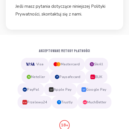
Jeśli masz pytania dotyczące niniejszej Polityki
Prywatności, skontaktuj się z nami.
AKCEPTOWANE METODY PŁATNOŚCI
Visa
Mastercard
Skrill
S
Neteller
Paysafecard
BLIK
N
P
BL
PayPal
Apple Pay
Google Pay
PP
AP
GP
Przelewy24
Trustly
MuchBetter
T
MB
P24
18+