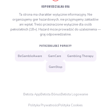
ODPOWIEDZIALNA GRA
Ta strona ma charakter wyłącznie informacyjny. Nie
organizujemy gier hazardowych, nie przyjmujemy zakładów
ani wpłat. Treści przeznaczone wyłącznie dla osób
pełnoletnich (18+). Hazard może prowadzić do uzależnienia —
graj odpowiedzialnie.
POTRZEBUJESZ POMOCY?
BeGambleAware
GamCare
Gambling Therapy
GamStop
Betista App
Betista Bónus
Betista Logowanie
Polityka Prywatności
Polityka Cookies