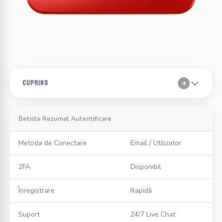
CUPRINS
4
Betista Rezumat Autentificare
Metoda de Conectare
Email / Utilizator
2FA
Disponibil
Înregistrare
Rapidă
Suport
24/7 Live Chat