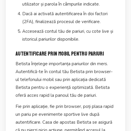
utilizator și parola în câmpurile indicate.
Dacă ai activată autentificarea în doi factori
(2FA), finalizează procesul de verificare.
Accesează contul tău de pariuri, cu cote live și
istoricul pariurilor disponibile.
Autentificare prin Mobil pentru Pariuri
Betista înțelege importanța pariurilor din mers.
Autentifică-te în contul tău Betista prin browser-
ul telefonului mobil sau prin aplicația dedicată
Betista pentru o experiență optimizată. Betista
oferă acces rapid la panoul tău de pariuri.
Fie prin aplicație, fie prin browser, poți plasa rapid
un pariu pe evenimente sportive live după
autentificare. Casa de apostas Betista se asigură
că nu pierzi nicio acțiune, permițând accesul la