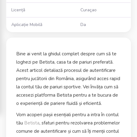
Licență
Curaçao
Aplicație Mobilă
Da
Bine ai venit la ghidul complet despre cum să te
loghezi pe Betista, casa ta de pariuri preferată.
Acest articol detaliază procesul de autentificare
pentru jucătorii din România, asigurând acces rapid
la contul tău de pariuri sportive. Vei învăța cum să
accesezi platforma Betista pentru a te bucura de
o experiență de pariere fluidă și eficientă.
Vom acoperi pașii esențiali pentru a intra în contul
tău
Betista
, sfaturi pentru rezolvarea problemelor
comune de autentificare și cum să îți menții contul