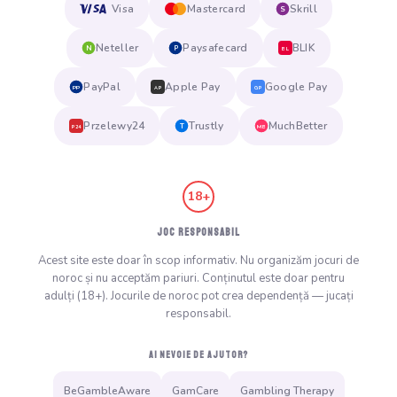
Visa
Mastercard
Skrill
S
Neteller
Paysafecard
BLIK
N
P
BL
PayPal
Apple Pay
Google Pay
PP
AP
GP
Przelewy24
Trustly
MuchBetter
T
MB
P24
18+
JOC RESPONSABIL
Acest site este doar în scop informativ. Nu organizăm jocuri de
noroc și nu acceptăm pariuri. Conținutul este doar pentru
adulți (18+). Jocurile de noroc pot crea dependență — jucați
responsabil.
AI NEVOIE DE AJUTOR?
BeGambleAware
GamCare
Gambling Therapy