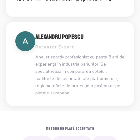
Alexandru Popescu
A
Recenzor Expert
Analist sportiv profesionist cu peste 8 ani de
experiență în industria pariurilor. Se
specializează în compararea cotelor,
auditurile de securitate ale platformelor și
reglementările de protecție a jucătorilor pe
piețele europene.
METODE DE PLATĂ ACCEPTATE