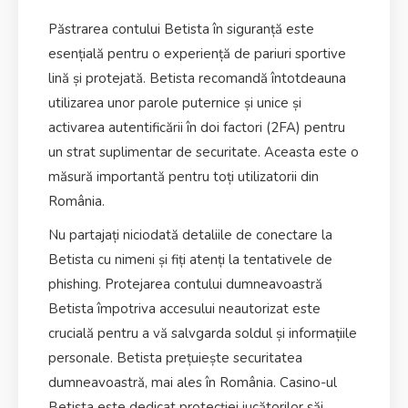
Păstrarea contului Betista în siguranță este
esențială pentru o experiență de pariuri sportive
lină și protejată. Betista recomandă întotdeauna
utilizarea unor parole puternice și unice și
activarea autentificării în doi factori (2FA) pentru
un strat suplimentar de securitate. Aceasta este o
măsură importantă pentru toți utilizatorii din
România.
Nu partajați niciodată detaliile de conectare la
Betista cu nimeni și fiți atenți la tentativele de
phishing. Protejarea contului dumneavoastră
Betista împotriva accesului neautorizat este
crucială pentru a vă salvgarda soldul și informațiile
personale. Betista prețuiește securitatea
dumneavoastră, mai ales în România. Casino-ul
Betista este dedicat protecției jucătorilor săi.