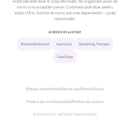
Acest site este doar în scop informativ. Nu organizăm jocuri de
noroc și nu acceptăm pariuri. Conținutul este doar pentru
adulți (18+). Jocurile de noroc pot crea dependență — jucați
responsabil.
AI NEVOIE DE AJUTOR?
BeGambleAware
GamCare
Gambling Therapy
GamStop
Betista Autentificare
Betista App
Betista Bónus
Politica de confidențialitate
Politica de cookies
© 2026 Betista. Toate drepturile rezervate