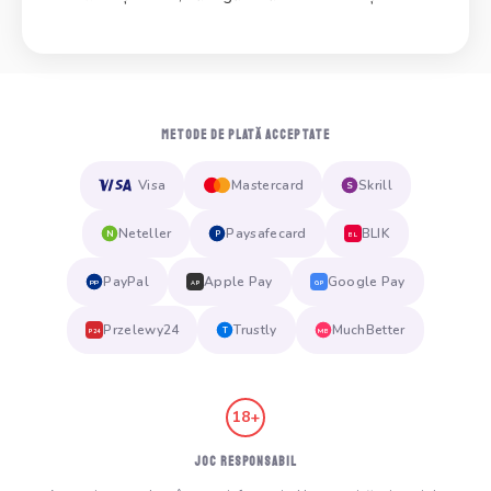
METODE DE PLATĂ ACCEPTATE
Visa
Mastercard
Skrill
S
Neteller
Paysafecard
BLIK
N
P
BL
PayPal
Apple Pay
Google Pay
PP
AP
GP
Przelewy24
Trustly
MuchBetter
T
MB
P24
18+
JOC RESPONSABIL