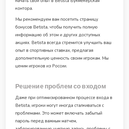
начать свой опыт в Betista Букмекерская
контора.
Мы рекомендуем вам посетить страницу
бонусов Betista, чтобы получить полную
информацию об этом и других доступных
акциях. Betista всегда стремится улучшить ваш
опыт в спортивных ставках, предлагая
дополнительную ценность своим игрокам. Мы
ценим игроков из России.
Решение проблем со входом
Даже при оптимизированном процессе входа в
Betista, игроки могут иногда сталкиваться с
проблемами. Это может включать забытый
пароль перед важным матчем,
заблокированную учетную запись, проблемы с