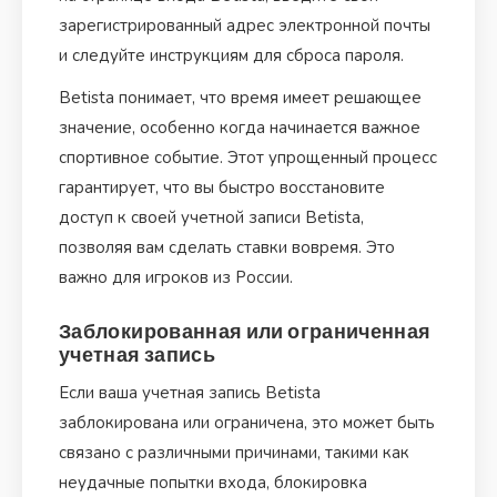
зарегистрированный адрес электронной почты
и следуйте инструкциям для сброса пароля.
Betista понимает, что время имеет решающее
значение, особенно когда начинается важное
спортивное событие. Этот упрощенный процесс
гарантирует, что вы быстро восстановите
доступ к своей учетной записи Betista,
позволяя вам сделать ставки вовремя. Это
важно для игроков из России.
Заблокированная или ограниченная
учетная запись
Если ваша учетная запись Betista
заблокирована или ограничена, это может быть
связано с различными причинами, такими как
неудачные попытки входа, блокировка