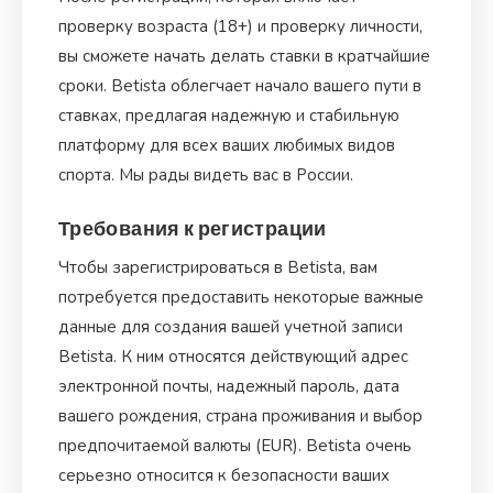
проверку возраста (18+) и проверку личности,
вы сможете начать делать ставки в кратчайшие
сроки. Betista облегчает начало вашего пути в
ставках, предлагая надежную и стабильную
платформу для всех ваших любимых видов
спорта. Мы рады видеть вас в России.
Требования к регистрации
Чтобы зарегистрироваться в Betista, вам
потребуется предоставить некоторые важные
данные для создания вашей учетной записи
Betista. К ним относятся действующий адрес
электронной почты, надежный пароль, дата
вашего рождения, страна проживания и выбор
предпочитаемой валюты (EUR). Betista очень
серьезно относится к безопасности ваших