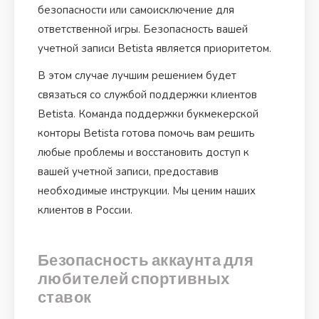
безопасности или самоисключение для
ответственной игры. Безопасность вашей
учетной записи Betista является приоритетом.
В этом случае лучшим решением будет
связаться со службой поддержки клиентов
Betista. Команда поддержки букмекерской
конторы Betista готова помочь вам решить
любые проблемы и восстановить доступ к
вашей учетной записи, предоставив
необходимые инструкции. Мы ценим наших
клиентов в России.
Безопасность аккаунта для
любителей спортивных
ставок