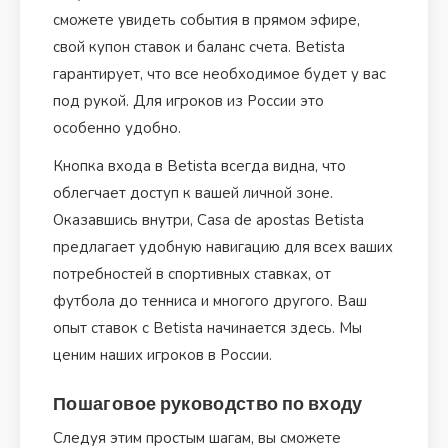
сможете увидеть события в прямом эфире,
свой купон ставок и баланс счета. Betista
гарантирует, что все необходимое будет у вас
под рукой. Для игроков из России это
особенно удобно.
Кнопка входа в Betista всегда видна, что
облегчает доступ к вашей личной зоне.
Оказавшись внутри, Casa de apostas Betista
предлагает удобную навигацию для всех ваших
потребностей в спортивных ставках, от
футбола до тенниса и многого другого. Ваш
опыт ставок с Betista начинается здесь. Мы
ценим наших игроков в России.
Пошаговое руководство по входу
Следуя этим простым шагам, вы сможете