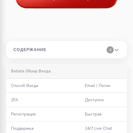
СОДЕРЖАНИЕ
2
Betista Обзор Входа
Способ Входа
Email / Логин
2FA
Доступно
Регистрация
Быстрая
Поддержка
24/7 Live Chat