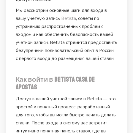
Мы рассмотрим основные шаги для входа в
вашу учетную запись
Betista
, советы по
устранению распространенных проблем с
входом и как обеспечить безопасность вашей
учетной записи. Betista стремится предоставить
безупречный пользовательский опыт в России,
с первого входа до размещения вашей ставки.
Как войти в Betista Casa de
apostas
Доступ к вашей учетной записи в Betista — это
простой и понятный процесс, разработанный
для того, чтобы вы могли быстро начать делать
ставки. После входа в систему вас встретит
интуитивно понятная панель ставок, где вы