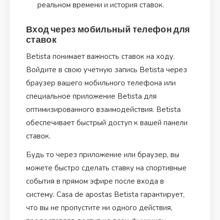
реальном времени и история ставок.
Вход через мобильный телефон для
ставок
Betista понимает важность ставок на ходу.
Войдите в свою учетную запись Betista через
браузер вашего мобильного телефона или
специальное приложение Betista для
оптимизированного взаимодействия. Betista
обеспечивает быстрый доступ к вашей панели
ставок.
Будь то через приложение или браузер, вы
можете быстро сделать ставку на спортивные
события в прямом эфире после входа в
систему. Casa de apostas Betista гарантирует,
что вы не пропустите ни одного действия,