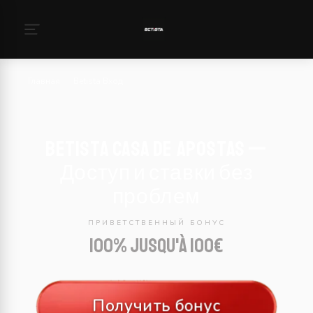
Главная
›
Betista Вход
Betista Casa de apostas —
Доступ и ставки без
проблем
ПРИВЕТСТВЕННЫЙ БОНУС
100% jusqu'à 100€
Получить бонус