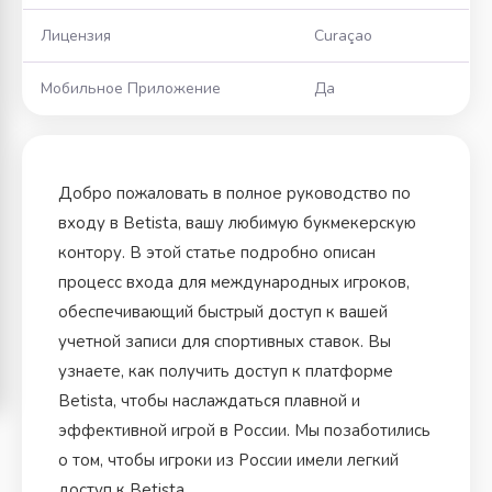
Лицензия
Curaçao
Мобильное Приложение
Да
Добро пожаловать в полное руководство по
входу в Betista, вашу любимую букмекерскую
контору. В этой статье подробно описан
процесс входа для международных игроков,
обеспечивающий быстрый доступ к вашей
учетной записи для спортивных ставок. Вы
узнаете, как получить доступ к платформе
Betista, чтобы наслаждаться плавной и
эффективной игрой в России. Мы позаботились
о том, чтобы игроки из России имели легкий
доступ к Betista.