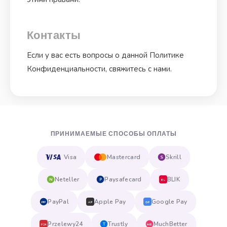
Контакты
Если у вас есть вопросы о данной Политике
Конфиденциальности, свяжитесь с нами.
ПРИНИМАЕМЫЕ СПОСОБЫ ОПЛАТЫ
Visa
Mastercard
Skrill
S
Neteller
Paysafecard
BLIK
N
P
BL
PayPal
Apple Pay
Google Pay
PP
AP
GP
Przelewy24
Trustly
MuchBetter
T
MB
P24