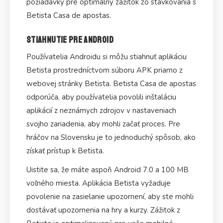
požiadavky pre optimálny zážitok zo stávkovania s
Betista Casa de apostas.
Stiahnutie pre Android
Používatelia Androidu si môžu stiahnuť aplikáciu
Betista prostredníctvom súboru APK priamo z
webovej stránky Betista. Betista Casa de apostas
odporúča, aby používatelia povolili inštaláciu
aplikácií z neznámych zdrojov v nastaveniach
svojho zariadenia, aby mohli začať proces. Pre
hráčov na Slovensku je to jednoduchý spôsob, ako
získať prístup k Betista.
Uistite sa, že máte aspoň Android 7.0 a 100 MB
voľného miesta. Aplikácia Betista vyžaduje
povolenie na zasielanie upozornení, aby ste mohli
dostávať upozornenia na hry a kurzy. Zážitok z