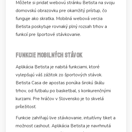
Môžete si pridať webovú stránku Betista na svoju
domovskú obrazovku pre okamžitý prístup, čo
funguje ako skratka. Mobilná webová verzia
Betista poskytuje rovnaký plný rozsah trhov a
funkcií pre športové stávkovanie.
Funkcie mobilných stávok
Aplikácia Betista je nabitá funkciami, ktoré
vylepšujú váš zážitok zo športových stávok.
Betista Casa de apostas ponúka širokú škálu
trhov, od futbalu po basketbal, s konkurenčnými
kurzami. Pre hráčov v Slovensko je to skvelá
príležitosť.
Funkcie zahŕňajú live stávkovanie, intuitívny tiket a
možnosť cashout. Aplikácia Betista je navrhnutá