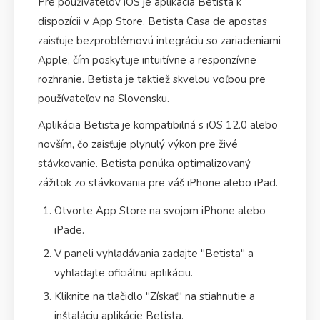
Pre používateľov iOS je aplikácia Betista k
dispozícii v App Store. Betista Casa de apostas
zaisťuje bezproblémovú integráciu so zariadeniami
Apple, čím poskytuje intuitívne a responzívne
rozhranie. Betista je taktiež skvelou voľbou pre
používateľov na Slovensku.
Aplikácia Betista je kompatibilná s iOS 12.0 alebo
novším, čo zaisťuje plynulý výkon pre živé
stávkovanie. Betista ponúka optimalizovaný
zážitok zo stávkovania pre váš iPhone alebo iPad.
Otvorte App Store na svojom iPhone alebo
iPade.
V paneli vyhľadávania zadajte "Betista" a
vyhľadajte oficiálnu aplikáciu.
Kliknite na tlačidlo "Získať" na stiahnutie a
inštaláciu aplikácie Betista.