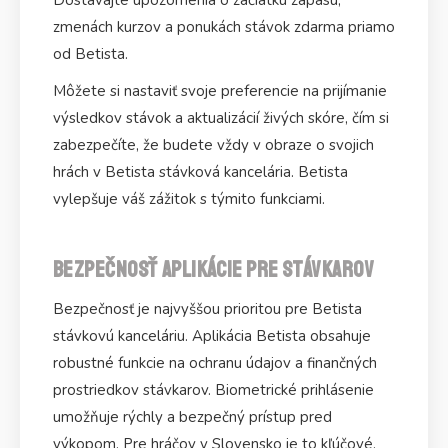
zmenách kurzov a ponukách stávok zdarma priamo
od Betista.
Môžete si nastaviť svoje preferencie na prijímanie
výsledkov stávok a aktualizácií živých skóre, čím si
zabezpečíte, že budete vždy v obraze o svojich
hrách v Betista stávková kancelária. Betista
vylepšuje váš zážitok s týmito funkciami.
Bezpečnosť aplikácie pre stávkarov
Bezpečnosť je najvyššou prioritou pre Betista
stávkovú kanceláriu. Aplikácia Betista obsahuje
robustné funkcie na ochranu údajov a finančných
prostriedkov stávkarov. Biometrické prihlásenie
umožňuje rýchly a bezpečný prístup pred
výkopom. Pre hráčov v Slovensko je to kľúčové.