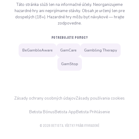
Táto stránka slúži len na informačné účely. Neorganizujeme
hazardné hry ani neprijímame stávky. Obsah je určený len pre
dospelých (18+). Hazardné hry môžu byť návykové — hrajte
zodpovedne.
POTREBUJETE POMOC?
BeGambleAware
GamCare
Gambling Therapy
GamStop
Zásady ochrany osobných údajov
Zásady používania cookies
Betista Bónus
Betista App
Betista Prihlásenie
© 2026 Betista. Všetky práva vyhradené