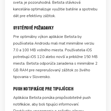
sveta, je pozoruhodná. Betista stávková
kancelária optimalizuje využitie batérie a spotrebu
dát pre efektívny zážitok.
Systémové požiadavky
Pre optimálny výkon aplikácie Betista by
používatelia Androidu mali mať minimálne verziu
7.0 a 100 MB voľného miesta. Používatelia iOS
potrebujú iOS 12.0 alebo novší a približne 150 MB
miesta. Betista odporúča zariadenia s minimálne 2
GB RAM pre neprerušovaný zážitok zo živého
tipovania v Slovensko.
Push notifikácie pre tipujúcich
Aplikácia Betista ponúka prispôsobiteľné push
notifikácie, aby boli tipujúci informovaní.
Dostávajte upozornenia o začiatku zápasu,