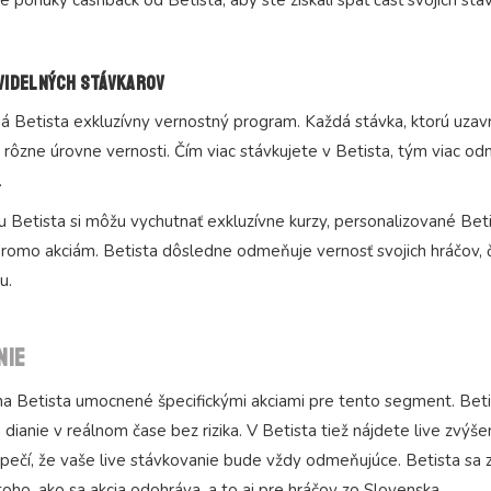
e ponuky cashback od Betista, aby ste získali späť časť svojich stá
videlných stávkarov
 Betista exkluzívny vernostný program. Každá stávka, ktorú uzavri
rôzne úrovne vernosti. Čím viac stávkujete v Betista, tým viac odm
.
 Betista si môžu vychutnať exkluzívne kurzy, personalizované Bet
promo akciám. Betista dôsledne odmeňuje vernosť svojich hráčov, 
u.
nie
e na Betista umocnené špecifickými akciami pre tento segment. Bet
ianie v reálnom čase bez rizika. V Betista tiež nájdete live zvýš
zpečí, že vaše live stávkovanie bude vždy odmeňujúce. Betista sa 
ho, ako sa akcia odohráva, a to aj pre hráčov zo Slovenska.