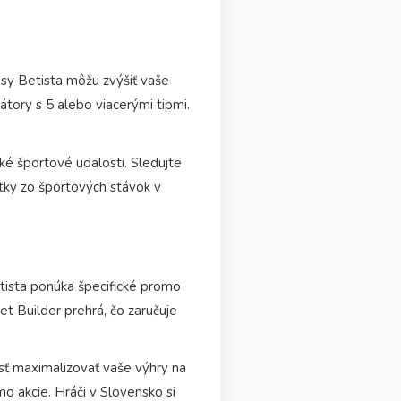
sy Betista môžu zvýšiť vaše
tory s 5 alebo viacerými tipmi.
é športové udalosti. Sledujte
itky zo športových stávok v
tista ponúka špecifické promo
et Builder prehrá, čo zaručuje
ť maximalizovať vaše výhry na
o akcie. Hráči v Slovensko si