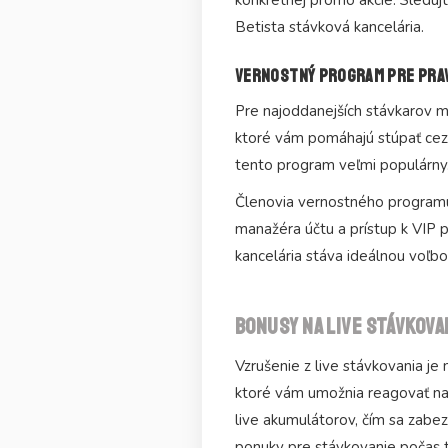
konkrétnej promo akcie. Sledujt
Betista stávková kancelária.
Vernostný program pre pra
Pre najoddanejších stávkarov má
ktoré vám pomáhajú stúpať cez 
tento program veľmi populárny
Členovia vernostného programu
manažéra účtu a prístup k VIP 
kancelária stáva ideálnou voľbo
Bonusy na Live Stávkova
Vzrušenie z live stávkovania j
ktoré vám umožnia reagovať na d
live akumulátorov, čím sa zabe
ponuky pre stávkovanie počas to