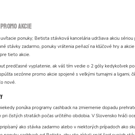
promo akcie
vítacie ponuky; Betista stávková kancelária udržiava akciu sériou
enné stávky zadarmo, ponuky vrátenia peňazí na kľúčové hry a akci
re tieto akcie.
uť predčasné vyplatenie, ak váš tím vedie o 2 góly kedykoľvek po
spúšťa sezónne promo akcie spojené s veľkými turnajmi a ligami, č
čo nové.
ky
 a niekedy ponúka programy cashback na zmiernenie dopadu prehrat
 pri čistých stratách počas určitého obdobia. V Slovensko hráči oc
ripísaný ako stávka zadarmo alebo v niektorých prípadoch ako sku