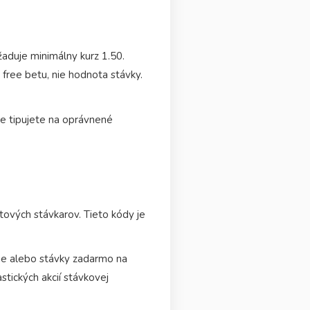
aduje minimálny kurz 1.50.
free betu, nie hodnota stávky.
 že tipujete na oprávnené
ových stávkarov. Tieto kódy je
tie alebo stávky zadarmo na
stických akcií stávkovej