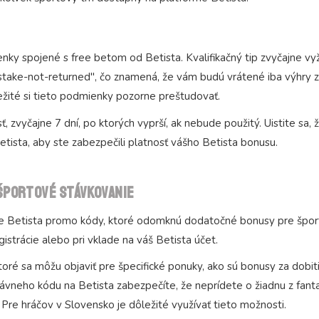
ky spojené s free betom od Betista. Kvalifikačný tip zvyčajne vyž
stake-not-returned", čo znamená, že vám budú vrátené iba výhry z 
ežité si tieto podmienky pozorne preštudovať.
, zvyčajne 7 dní, po ktorých vyprší, ak nebude použitý. Uistite sa,
etista, aby ste zabezpečili platnosť vášho Betista bonusu.
Športové Stávkovanie
ne Betista promo kódy, ktoré odomknú dodatočné bonusy pre šport
strácie alebo pri vklade na váš Betista účet.
toré sa môžu objaviť pre špecifické ponuky, ako sú bonusy za dobi
ávneho kódu na Betista zabezpečíte, že neprídete o žiadnu z fanta
 Pre hráčov v Slovensko je dôležité využívať tieto možnosti.