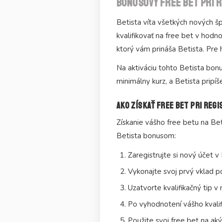
Bonusový Free Bet pri r
Betista víta všetkých nových š
kvalifikovať na free bet v hodn
ktorý vám prináša Betista. Pre h
Na aktiváciu tohto Betista bonus
minimálny kurz, a Betista pripíš
Ako získať Free Bet pri regi
Získanie vášho free betu na Bet
Betista bonusom:
Zaregistrujte si nový účet v
Vykonajte svoj prvý vklad p
Uzatvorte kvalifikačný tip v
Po vyhodnotení vášho kvalif
Použite svoj free bet na ak