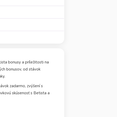
sta bonusy a príležitosti na
ných bonusov, od stávok
ky.
vok zadarmo, zvýšení s ​​
ávkovú skúsenosť s Betista a