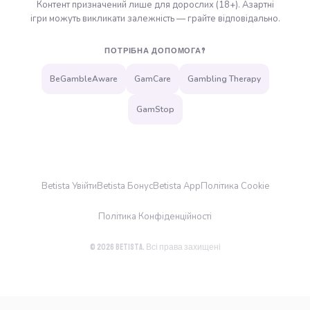
Контент призначений лише для дорослих (18+). Азартні
ігри можуть викликати залежність — грайте відповідально.
ПОТРІБНА ДОПОМОГА?
BeGambleAware
GamCare
Gambling Therapy
GamStop
Betista Увійти
Betista Бонус
Betista App
Політика Cookie
Політика Конфіденційності
© 2026 Betista. Всі права захищені