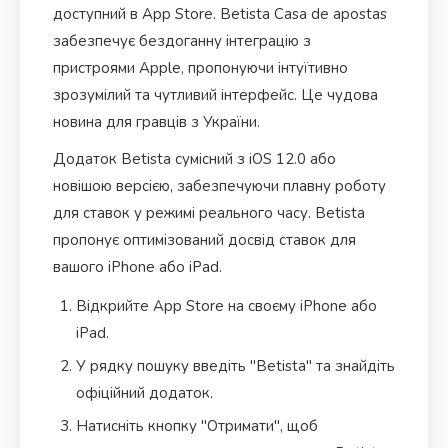
доступний в App Store. Betista Casa de apostas
забезпечує бездоганну інтеграцію з
пристроями Apple, пропонуючи інтуїтивно
зрозумілий та чутливий інтерфейс. Це чудова
новина для гравців з України.
Додаток Betista сумісний з iOS 12.0 або
новішою версією, забезпечуючи плавну роботу
для ставок у режимі реального часу. Betista
пропонує оптимізований досвід ставок для
вашого iPhone або iPad.
Відкрийте App Store на своєму iPhone або
iPad.
У рядку пошуку введіть "Betista" та знайдіть
офіційний додаток.
Натисніть кнопку "Отримати", щоб