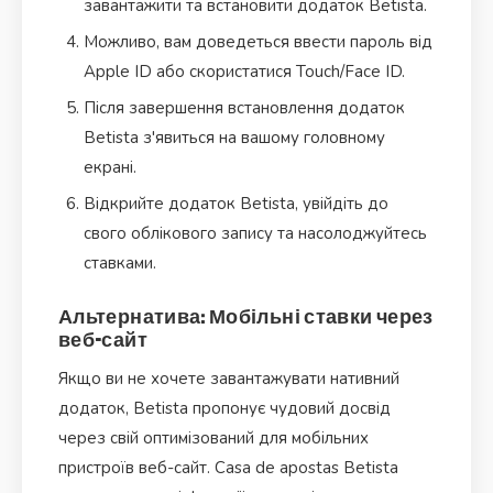
завантажити та встановити додаток Betista.
Можливо, вам доведеться ввести пароль від
Apple ID або скористатися Touch/Face ID.
Після завершення встановлення додаток
Betista з'явиться на вашому головному
екрані.
Відкрийте додаток Betista, увійдіть до
свого облікового запису та насолоджуйтесь
ставками.
Альтернатива: Мобільні ставки через
веб-сайт
Якщо ви не хочете завантажувати нативний
додаток, Betista пропонує чудовий досвід
через свій оптимізований для мобільних
пристроїв веб-сайт. Casa de apostas Betista