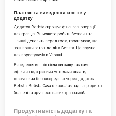
Платежі та виведення коштів у
додатку
Додаток Betista спрощує фінансові операції
для гравців. Ви можете робити безпечні та
швидкі депозити перед грою, гарантуючи, що
ваші кошти готові до дії в Betista. Це зручно
для користувачів в Україні.
Виведення коштів після виграшу так само
ефективне, з різними методами оплати,
доступними безпосередньо через додаток
Betista. Betista Casa de apostas надає пріоритет
безпеці та зручності ваших транзакцій.
Продуктивність додатку та