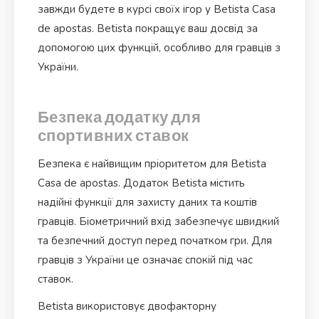
завжди будете в курсі своїх ігор у Betista Casa
de apostas. Betista покращує ваш досвід за
допомогою цих функцій, особливо для гравців з
України.
Безпека додатку для
спортивних ставок
Безпека є найвищим пріоритетом для Betista
Casa de apostas. Додаток Betista містить
надійні функції для захисту даних та коштів
гравців. Біометричний вхід забезпечує швидкий
та безпечний доступ перед початком гри. Для
гравців з України це означає спокій під час
ставок.
Betista використовує двофакторну