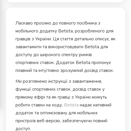
Ласкаво просимо до повного посібника з
мобільного додатку Betista, розробленого для
гравців з України. Ця стаття детально описує, як
завантажити та використовувати Betista для
доступу до широкого спектру ринків
спортивних ставок. Додаток Betista пропонує
плавний та інтуїтивно зрозумілий досвід ставок.
Ми розглянемо інструкції з завантаження,
функції спортивних ставок, досвід ставок у
прямому ефірі та як гравці з України можуть
робити ставки на ходу.
Betista
надає нативний
додаток та оптимізовану для мобільних
пристроїв веб-версію, забезпечуючи повний
доступ.