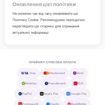
Оновлення цієї політики
Ми можемо час від часу оновлювати цю
Політику Cookie. Рекомендуємо періодично
переглядати цю сторінку для отримання
актуальної інформації.
ПРИЙНЯТІ СПОСОБИ ОПЛАТИ
Visa
Mastercard
Skrill
S
Neteller
Paysafecard
BLIK
N
P
BL
PayPal
Apple Pay
Google Pay
PP
AP
GP
Przelewy24
Trustly
MuchBetter
T
MB
P24