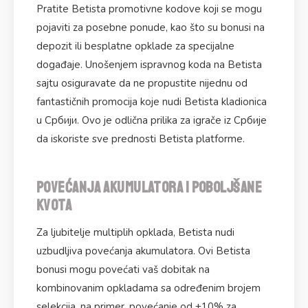
Pratite Betista promotivne kodove koji se mogu
pojaviti za posebne ponude, kao što su bonusi na
depozit ili besplatne opklade za specijalne
događaje. Unošenjem ispravnog koda na Betista
sajtu osiguravate da ne propustite nijednu od
fantastičnih promocija koje nudi Betista kladionica
u Србији. Ovo je odlična prilika za igrače iz Србије
da iskoriste sve prednosti Betista platforme.
Povećanja Akumulatora i Poboljšane
Kvota
Za ljubitelje multiplih opklada, Betista nudi
uzbudljiva povećanja akumulatora. Ovi Betista
bonusi mogu povećati vaš dobitak na
kombinovanim opkladama sa određenim brojem
selekcija, na primer, povećanje od +10% za