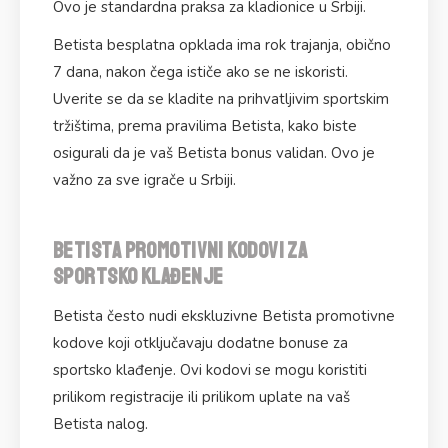
Ovo je standardna praksa za kladionice u Srbiji.
Betista besplatna opklada ima rok trajanja, obično
7 dana, nakon čega ističe ako se ne iskoristi.
Uverite se da se kladite na prihvatljivim sportskim
tržištima, prema pravilima Betista, kako biste
osigurali da je vaš Betista bonus validan. Ovo je
važno za sve igrače u Srbiji.
Betista Promotivni Kodovi za
Sportsko Klađenje
Betista često nudi ekskluzivne Betista promotivne
kodove koji otključavaju dodatne bonuse za
sportsko klađenje. Ovi kodovi se mogu koristiti
prilikom registracije ili prilikom uplate na vaš
Betista nalog.