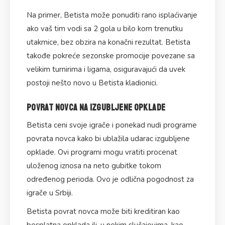
Na primer, Betista može ponuditi rano isplaćivanje
ako vaš tim vodi sa 2 gola u bilo kom trenutku
utakmice, bez obzira na konačni rezultat. Betista
takođe pokreće sezonske promocije povezane sa
velikim turnirima i ligama, osiguravajući da uvek
postoji nešto novo u Betista kladionici.
Povrat novca na izgubljene opklade
Betista ceni svoje igrače i ponekad nudi programe
povrata novca kako bi ublažila udarac izgubljene
opklade. Ovi programi mogu vratiti procenat
uloženog iznosa na neto gubitke tokom
određenog perioda. Ovo je odlična pogodnost za
igrače u Srbiji.
Betista povrat novca može biti kreditiran kao