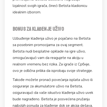
lojalnost svojih igrača, čineći Betista kladionicu
idealnim izborom.
Bonus za klađenje uživo
Uzbuđenje klađenja uživo je pojačano na Betista
sa posebnim promocijama za ovaj segment.
Betista nudi besplatne opklade na igre uživo,
omogućavajući vam da reagujete na akciju u
realnom vremenu bez rizika. Za igrače iz Србије,
ovo je odlična prilika da isprobaju svoje strategije.
Takođe možete pronaći povećanja isplata uživo ili
osiguranje za akumulatore uživo na Betista,
osiguravajući da vaše iskustvo klađenja uživo uvek
bude nagrađeno. Betista je posvećena pružanju
najboljih ponuda za klađenje dok se akcija dešava,