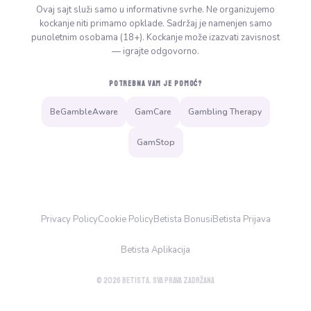
Ovaj sajt služi samo u informativne svrhe. Ne organizujemo
kockanje niti primamo opklade. Sadržaj je namenjen samo
punoletnim osobama (18+). Kockanje može izazvati zavisnost
— igrajte odgovorno.
POTREBNA VAM JE POMOĆ?
BeGambleAware
GamCare
Gambling Therapy
GamStop
Privacy Policy
Cookie Policy
Betista Bonusi
Betista Prijava
Betista Aplikacija
© 2026 Betista. Sva prava zadržana