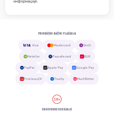
информације.
PRIHVAĆENI NAČINI PLAĆANJA
Visa
Mastercard
Skrill
S
Neteller
Paysafecard
BLIK
N
P
BL
PayPal
Apple Pay
Google Pay
PP
AP
GP
Przelewy24
Trustly
MuchBetter
T
MB
P24
18+
ODGOVORNO KOCKANJE