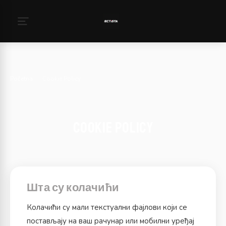
Početna
›
Cookie Policy
Cookie Policy
Шта су колачићи
Колачићи су мали текстуални фајлови који се
постављају на ваш рачунар или мобилни уређај