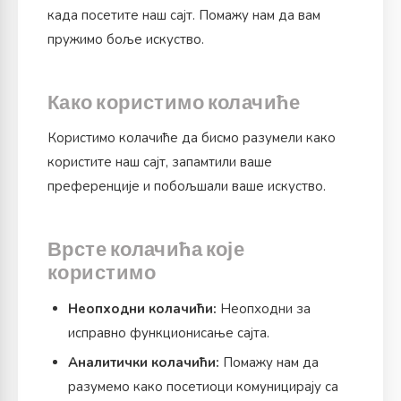
када посетите наш сајт. Помажу нам да вам
пружимо боље искуство.
Како користимо колачиће
Користимо колачиће да бисмо разумели како
користите наш сајт, запамтили ваше
преференције и побољшали ваше искуство.
Врсте колачића које
користимо
Неопходни колачићи:
Неопходни за
исправно функционисање сајта.
Аналитички колачићи:
Помажу нам да
разумемо како посетиоци комуницирају са