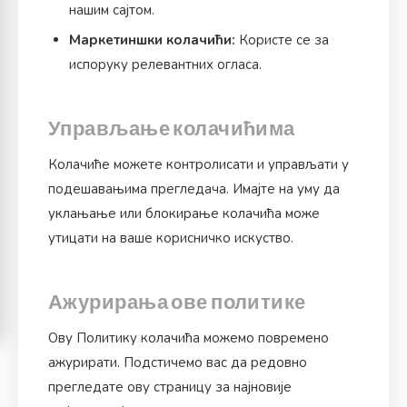
нашим сајтом.
Маркетиншки колачићи:
Користе се за
испоруку релевантних огласа.
Управљање колачићима
Колачиће можете контролисати и управљати у
подешавањима прегледача. Имајте на уму да
уклањање или блокирање колачића може
утицати на ваше корисничко искуство.
Ажурирања ове политике
Ову Политику колачића можемо повремено
ажурирати. Подстичемо вас да редовно
прегледате ову страницу за најновије