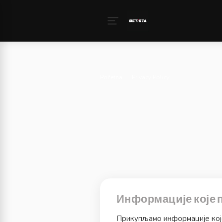
Početna
›
Privacy Policy
Информације које
Прикупљамо информације које