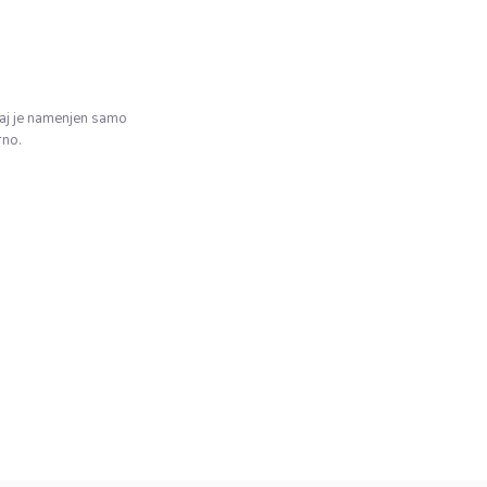
žaj je namenjen samo
rno.