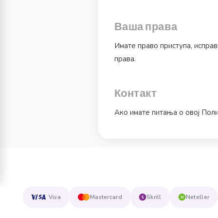
Ваша права
Имате право приступа, исправ
права.
Контакт
Ако имате питања о овој Поли
Visa
Mastercard
Skrill
Neteller
S
N