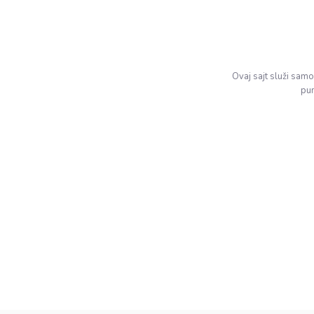
Ovaj sajt služi sam
pun