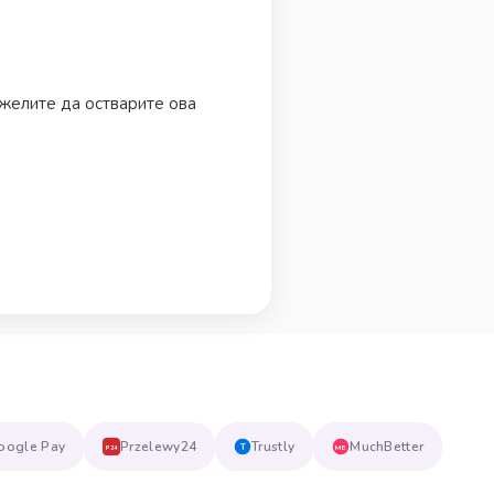
 желите да остварите ова
oogle Pay
Przelewy24
Trustly
MuchBetter
T
MB
P24