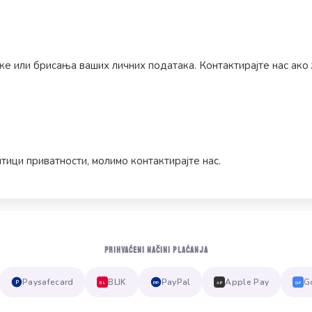
ке или брисања ваших личних података. Контактирајте нас ако
тици приватности, молимо контактирајте нас.
PRIHVAĆENI NAČINI PLAĆANJA
Paysafecard
BLIK
PayPal
Apple Pay
G
P
PP
BL
AP
GP