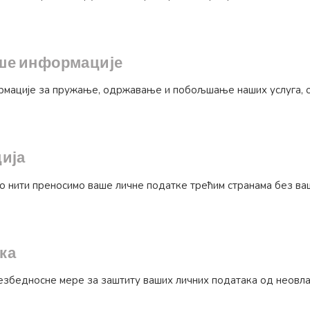
аше информације
мације за пружање, одржавање и побољшање наших услуга, о
ија
 нити преносимо ваше личне податке трећим странама без ваше
ка
збедносне мере за заштиту ваших личних података од неовла