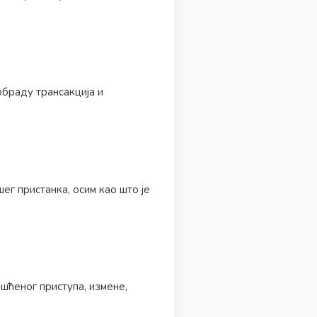
браду трансакција и
г пристанка, осим као што је
шћеног приступа, измене,