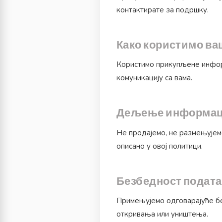
контактирате за подршку.
Како користимо в
Користимо прикупљене инфор
комуникацију са вама.
Дељење информац
Не продајемо, не размењујемо
описано у овој политици.
Безбедност подата
Примењујемо одговарајуће бе
откривања или уништења.