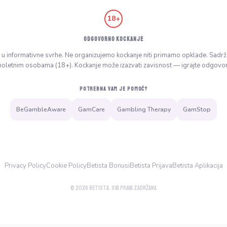
18+
ODGOVORNO KOCKANJE
o u informativne svrhe. Ne organizujemo kockanje niti primamo opklade. Sadr
oletnim osobama (18+). Kockanje može izazvati zavisnost — igrajte odgovo
POTREBNA VAM JE POMOĆ?
BeGambleAware
GamCare
Gambling Therapy
GamStop
Privacy Policy
Cookie Policy
Betista Bonusi
Betista Prijava
Betista Aplikacija
© 2026 Betista. Sva prava zadržana