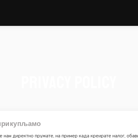
Privacy Policy
 прикупљамо
 нам директно пружате, на пример када креирате налог, обави