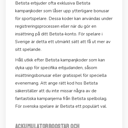
Betista erbjuder ofta exklusiva Betista
kampanjkoder som låser upp ytterligare bonusar
för sportspelare. Dessa koder kan användas under
registreringsprocessen eller när du gör en
insättning på ditt Betista-konto. För spelare i
Sverige är detta ett utmärkt sätt att få ut mer av
sitt spelande.
Håll utkik efter Betista kampanjkoder som kan
dyka upp för specifika erbjudanden, såsom
insättningsbonusar eller gratisspel för speciella
evenemang. Att ange rätt kod hos Betista
säkerställer att du inte missar några av de
fantastiska kampanjerna från Betista spelbolag.
För svenska spelare är Betista ett populärt val.
Ackumulatorboostar och