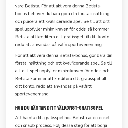
vare Betista. För att aktivera denna Betista-
bonus behöver du bara göra din första insättning
och placera ett kvalificerande spel. Se till att ditt
spel uppfyller minimikraven för odds, så kommer
Betista att kreditera ditt gratisspel till ditt konto,
redo att användas på valfri sportevenemang.
För att aktivera denna Betista-bonus, gör bara din
första insättning och ett kvalificerande spel. Se till
att ditt spel uppfyller minimikraven för odds, och
Betista kommer att kreditera ditt gratisspel till
ditt konto, redo att användas på valfritt
sportevenemang.
Hur du hämtar ditt välkomst-gratisspel
Att hämta ditt gratisspel hos Betista är en enkel
och snabb process. Följ dessa steg för att börja