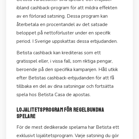
ibland cashback-program för att mildra effekten
av en förlorad satsning. Dessa program kan
återbetala en procentandel av det satsade
beloppet på nettoförluster under en specifik
period. I Sverige uppskattas dessa erbjudanden.
Betista cashback kan krediteras som ett
gratisspel eller, i vissa fall, som riktiga pengar,
beroende på den specifika kampanjen. Håll utkik
efter Betistas cashback-erbjudanden för att få
tillbaka en del av dina satsningar och fortsätta
spela hos Betista Casa de apostas.
Lojalitetsprogram för Regelbundna
Spelare
För de mest dedikerade spelarna har Betista ett
exklusivt lojalitetsprogram. Varje satsning du gör