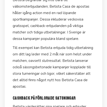
Betista begränsar sig inte bara till
välkomsterbjudanden; Betista Casa de apostas
håller igång action med en rad löpande
sportkampanjer. Dessa inkluderar veckovisa
gratisspel, cashback-erbjudanden på viktiga
matcher och tidiga utbetalningar. I Sverige är
dessa kampanjer populära bland spelare.
Till exempel kan Betista erbjuda tidig utbetalning
om ditt lag leder med 2 mål när som helst under
matchen, oavsett slutresultat. Betista lanserar
också säsongsbetonade kampanjer kopplade till
stora turneringar och ligor, vilket säkerställer att
det alltid finns något nytt hos Betista Casa de
apostas.
Cashback på Förlorade Satsningar
Betista värdesätter sina spelare och erbjuder