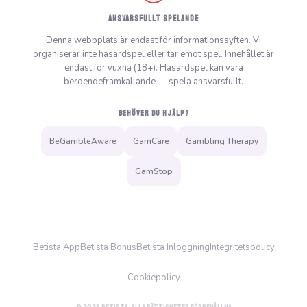
ANSVARSFULLT SPELANDE
Denna webbplats är endast för informationssyften. Vi
organiserar inte hasardspel eller tar emot spel. Innehållet är
endast för vuxna (18+). Hasardspel kan vara
beroendeframkallande — spela ansvarsfullt.
BEHÖVER DU HJÄLP?
BeGambleAware
GamCare
Gambling Therapy
GamStop
Betista App
Betista Bonus
Betista Inloggning
Integritetspolicy
Cookiepolicy