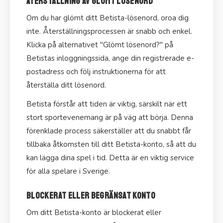
Återställning av glömt lösenord
Om du har glömt ditt Betista-lösenord, oroa dig
inte. Återställningsprocessen är snabb och enkel.
Klicka på alternativet "Glömt lösenord?" på
Betistas inloggningssida, ange din registrerade e-
postadress och följ instruktionerna för att
återställa ditt lösenord.
Betista förstår att tiden är viktig, särskilt när ett
stort sportevenemang är på väg att börja. Denna
förenklade process säkerställer att du snabbt får
tillbaka åtkomsten till ditt Betista-konto, så att du
kan lägga dina spel i tid. Detta är en viktig service
för alla spelare i Sverige.
Blockerat eller begränsat konto
Om ditt Betista-konto är blockerat eller