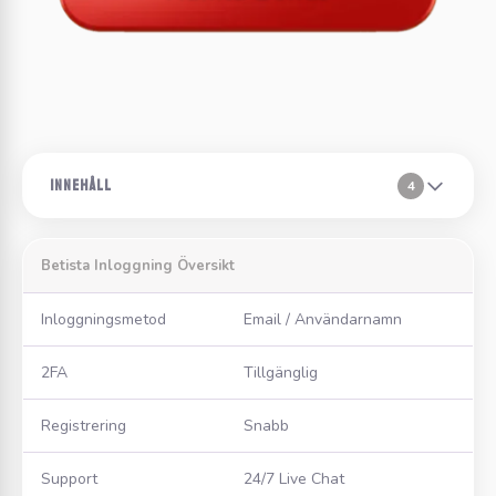
INNEHÅLL
4
Betista Inloggning Översikt
Inloggningsmetod
Email / Användarnamn
2FA
Tillgänglig
Registrering
Snabb
Support
24/7 Live Chat