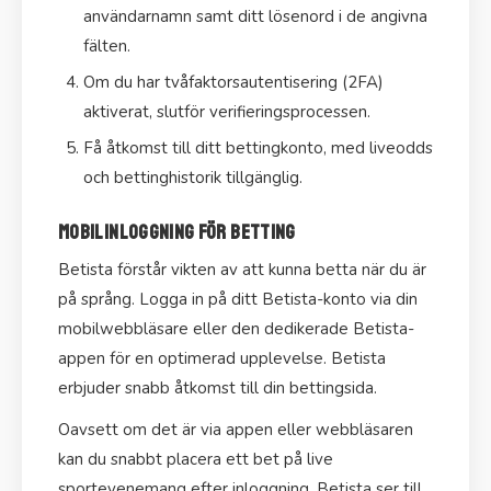
användarnamn samt ditt lösenord i de angivna
fälten.
Om du har tvåfaktorsautentisering (2FA)
aktiverat, slutför verifieringsprocessen.
Få åtkomst till ditt bettingkonto, med liveodds
och bettinghistorik tillgänglig.
Mobilinloggning för betting
Betista förstår vikten av att kunna betta när du är
på språng. Logga in på ditt Betista-konto via din
mobilwebbläsare eller den dedikerade Betista-
appen för en optimerad upplevelse. Betista
erbjuder snabb åtkomst till din bettingsida.
Oavsett om det är via appen eller webbläsaren
kan du snabbt placera ett bet på live
sportevenemang efter inloggning. Betista ser till