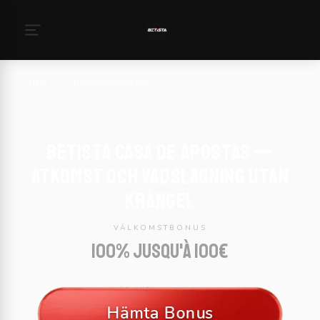
Hem
›
Betista Inloggning
Betista Casa de apostas —
Åtkomst och vadslagning utan
krångel
VÄLKOMSTBONUS
100% jusqu'à 100€
Hämta Bonus