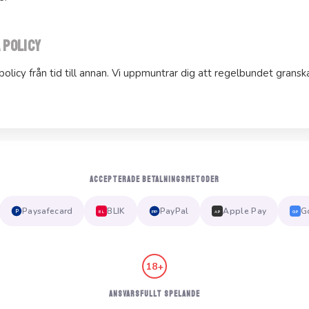
 policy
licy från tid till annan. Vi uppmuntrar dig att regelbundet grans
ACCEPTERADE BETALNINGSMETODER
Paysafecard
BLIK
PayPal
Apple Pay
G
P
PP
BL
AP
GP
18+
ANSVARSFULLT SPELANDE