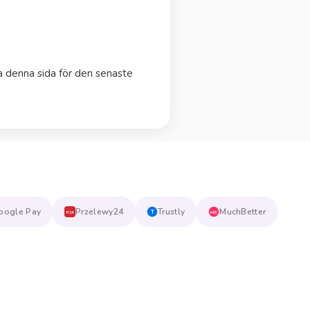
ka denna sida för den senaste
oogle Pay
Przelewy24
Trustly
MuchBetter
T
MB
P24