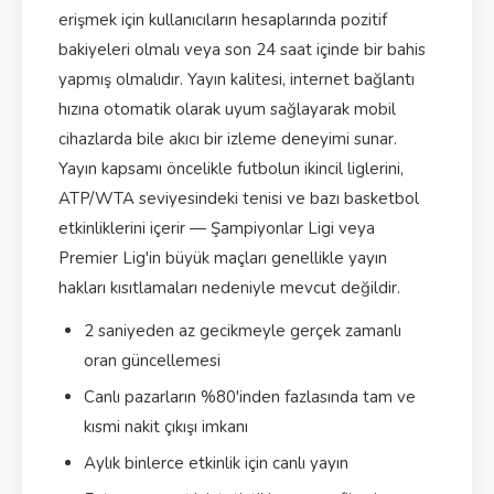
erişmek için kullanıcıların hesaplarında pozitif
bakiyeleri olmalı veya son 24 saat içinde bir bahis
yapmış olmalıdır. Yayın kalitesi, internet bağlantı
hızına otomatik olarak uyum sağlayarak mobil
cihazlarda bile akıcı bir izleme deneyimi sunar.
Yayın kapsamı öncelikle futbolun ikincil liglerini,
ATP/WTA seviyesindeki tenisi ve bazı basketbol
etkinliklerini içerir — Şampiyonlar Ligi veya
Premier Lig'in büyük maçları genellikle yayın
hakları kısıtlamaları nedeniyle mevcut değildir.
2 saniyeden az gecikmeyle gerçek zamanlı
oran güncellemesi
Canlı pazarların %80'inden fazlasında tam ve
kısmi nakit çıkışı imkanı
Aylık binlerce etkinlik için canlı yayın