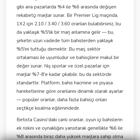
gibi ana pazarlarda %4 ile %6 arasında değişen
rekabetçi marjlar sunar. Bir Premier Lig maçında,
1X2 için 2.10 / 3.40 / 3.60 oranları bulabilirsiniz, bu
da yaklaşık %5'lik bir marj anlamına gelir — bu,
şirketin uzun vadede tüm bahislerden yaklaşık
%5'ini tuttuğu demektir. Bu marj, sektör
ortalaması ile uyumludur ve bahisçilere makul bir
değer sunar. Niş sporlar ve özel pazarlar için
marjlar %7-8'e kadar çıkabilir, bu da sektörde
standarttır. Platform, bahis hacmine ve piyasa
hareketlerine göre oranlarını dinamik olarak ayarlar
— popüler oranlar, daha fazla bahisçi onları
seçtikçe kısalma eğilimindedir.
Betista Casino'daki canlı oranlar, oyun içi bahislerin
ek riskini ve oynaklığını yansıtarak genellikle %6 ile
%8 arasında biraz daha yüksek marjlara sahip olma