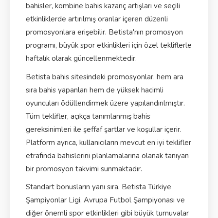
bahisler, kombine bahis kazanç artışları ve seçili
etkinliklerde artırılmış oranlar içeren düzenli
promosyonlara erişebilir. Betista'nın promosyon
programı, büyük spor etkinlikleri için özel tekliflerle
haftalık olarak güncellenmektedir.
Betista bahis sitesindeki promosyonlar, hem ara
sıra bahis yapanları hem de yüksek hacimli
oyuncuları ödüllendirmek üzere yapılandırılmıştır.
Tüm teklifler, açıkça tanımlanmış bahis
gereksinimleri ile şeffaf şartlar ve koşullar içerir.
Platform ayrıca, kullanıcıların mevcut en iyi teklifler
etrafında bahislerini planlamalarına olanak tanıyan
bir promosyon takvimi sunmaktadır.
Standart bonusların yanı sıra, Betista Türkiye
Şampiyonlar Ligi, Avrupa Futbol Şampiyonası ve
diğer önemli spor etkinlikleri gibi büyük turnuvalar