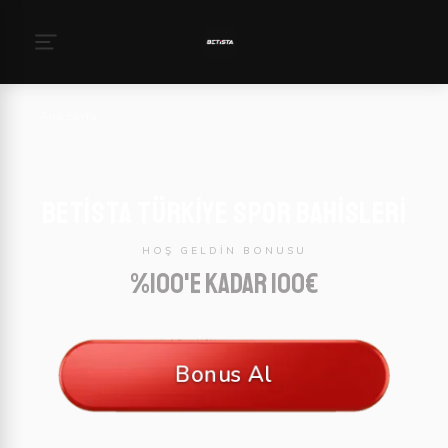
Ana Sayfa
Betista Türkiye Spor Bahisleri
HOŞ GELDIN BONUSU
%100'e kadar 100€
Bonus Al