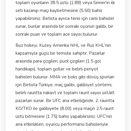
toplam oyunların 38.5 üstü (1.88) veya Sinner'ın ilk
seti kazanıp maçı kaybetmesine (5.50) bahis
yapabilirsiniz. Betista ayrıca tenis için canlı bahisler
sunar, bunlar arasında bir sonraki oyunun galibi, bir
sonraki puan ve toplam ace sayısı bulunur.
Buz hokeyi, Kuzey Amerika NHL ve Rus KHL'nin
kapsamıyla güçlü bir temsile sahiptir. Pazarlar
arasında para çizgileri, puck çizgileri (1.5 gol
handikapı), toplam goller ve belirli periyot
bahisleri bulunur. MMA ve boks gibi dövüş sporları
için Betista Türkiye, maç galibi, galibiyet yöntemi,
belirli rauntta nakavt ve toplam raunt sayısı üst/alt
pazarları sunar. Bir UFC ana etkinliğinde, 2. rauntta
KO/TKO ile galibiyete (8.00) veya maçın 2.5 raunt
üstü bitmesine (1.75) bahis yapabilirsiniz. UFC'nin
ana etkinlikleri, oyuncu performansı bahisleriyle