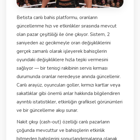
Betista canlı bahis platformu, oranların
güncellenme hızı ve etkinlikler sırasında mevcut
olan pazar çeşitliliği ile öne çıkıyor. Sistem, 2
saniyeden az gecikmeyle oran değişikliklerini
gerçek zamanlı olarak işleyerek bahisçilerin
oyundaki değişikliklere hızla tepki vermesini
sağlıyor — bir tenisçi rakibinin servis kırması
durumunda oranlar neredeyse anında güncellenir.
Canlı arayüz, oyuncuları goller, kırmızı kartlar veya
sakatlıklar gibi önemli anlar hakkında bilgilendiren
ayrıntılı istatistikler, etkinliğin grafiksel görünümleri
ve bir güncelleme akışı sunar.
Nakit çıkışı (cash-out) özelliği canlı pazarların
çoğunda mevcuttur ve bahisçilerin etkinlik
bitmeden bahislerini sonuçlandırmalarına olanak