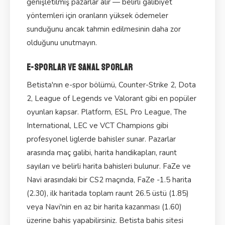
genişletilmiş pazarlar alır — belirli galibiyet
yöntemleri için oranların yüksek ödemeler
sunduğunu ancak tahmin edilmesinin daha zor
olduğunu unutmayın.
E-Sporlar ve Sanal Sporlar
Betista'nın e-spor bölümü, Counter-Strike 2, Dota
2, League of Legends ve Valorant gibi en popüler
oyunları kapsar. Platform, ESL Pro League, The
International, LEC ve VCT Champions gibi
profesyonel liglerde bahisler sunar. Pazarlar
arasında maç galibi, harita handikapları, raunt
sayıları ve belirli harita bahisleri bulunur. FaZe ve
Navi arasındaki bir CS2 maçında, FaZe -1.5 harita
(2.30), ilk haritada toplam raunt 26.5 üstü (1.85)
veya Navi'nin en az bir harita kazanması (1.60)
üzerine bahis yapabilirsiniz. Betista bahis sitesi