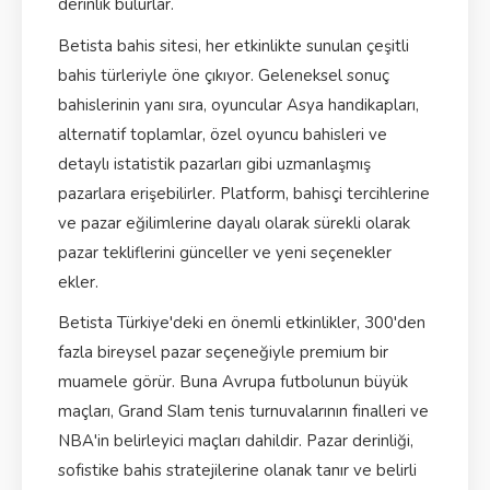
derinlik bulurlar.
Betista bahis sitesi, her etkinlikte sunulan çeşitli
bahis türleriyle öne çıkıyor. Geleneksel sonuç
bahislerinin yanı sıra, oyuncular Asya handikapları,
alternatif toplamlar, özel oyuncu bahisleri ve
detaylı istatistik pazarları gibi uzmanlaşmış
pazarlara erişebilirler. Platform, bahisçi tercihlerine
ve pazar eğilimlerine dayalı olarak sürekli olarak
pazar tekliflerini günceller ve yeni seçenekler
ekler.
Betista Türkiye'deki en önemli etkinlikler, 300'den
fazla bireysel pazar seçeneğiyle premium bir
muamele görür. Buna Avrupa futbolunun büyük
maçları, Grand Slam tenis turnuvalarının finalleri ve
NBA'in belirleyici maçları dahildir. Pazar derinliği,
sofistike bahis stratejilerine olanak tanır ve belirli