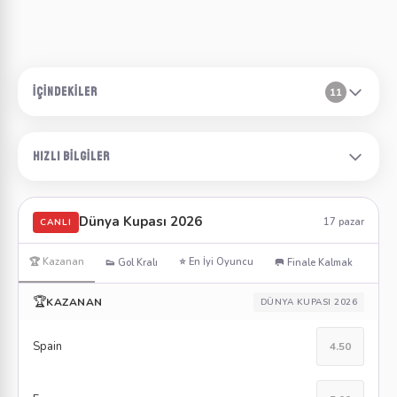
İÇINDEKILER
11
HIZLI BILGILER
Dünya Kupası 2026
17 pazar
CANLI
🏆 Kazanan
⭐ En İyi Oyuncu
👟 Gol Kralı
🥅 Finale Kalmak
🏆
KAZANAN
DÜNYA KUPASI 2026
Spain
4.50