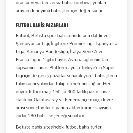
oranlar veya benzersiz bahis kombinasyonları
arayan deneyimli bahisçiler için değer sunar.
Futbol Bahis Pazarları
Futbol, Betista spor bahislerinde ana daldır ve
Şampiyonlar Ligi, İngiltere Premier Ligi, İspanya La
Liga, Almanya Bundesliga, İtalya Serie A ve
Fransa Ligue 1 gibi büyük Avrupa liglerinin tam
kapsamını sunar. Platform ayrıca Türkiye'nin Süper
Ligi için de geniş pazarlar sunarak yerel bahisçilerin
takımlarını yakından takip etmelerini sağlar. Her
büyük futbol maçı 150 ila 300 farklı pazar sunar —
klasik bir Galatasaray vs Fenerbahçe maçı, devre
arası sonuçtan ikinci yarıda atılan korner sayısına
kadar 280 bahis seçeneği sunabilir.
Betista bahis sitesindeki futbol bahis türleri