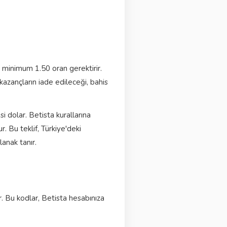
le minimum 1.50 oran gerektirir.
kazançların iade edileceği, bahis
si dolar. Betista kurallarına
 Bu teklif, Türkiye'deki
anak tanır.
ar. Bu kodlar, Betista hesabınıza