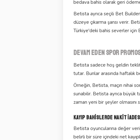
bedava bahis olarak geri ödeme
Betista ayrıca seçili Bet Builde
düzeye çıkarma şansı verir. Beti
Türkiye'deki bahis severler için 
Devam Eden Spor Promo
Betista sadece hoş geldin teklif
tutar. Bunlar arasında haftalık
Örneğin, Betista, maçın nihai s
sunabilir. Betista ayrıca büyük 
zaman yeni bir şeyler olmasını s
Kayıp Bahislerde Nakit İades
Betista oyuncularına değer verir
belirli bir süre içindeki net kayıp