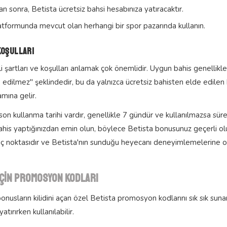
n sonra, Betista ücretsiz bahsi hesabınıza yatıracaktır.
latformunda mevcut olan herhangi bir spor pazarında kullanın.
Koşulları
ili şartları ve koşulları anlamak çok önemlidir. Uygun bahis genellik
de edilmez" şeklindedir, bu da yalnızca ücretsiz bahisten elde edilen 
mına gelir.
 son kullanma tarihi vardır, genellikle 7 gündür ve kullanılmazsa süre
his yaptığınızdan emin olun, böylece Betista bonusunuz geçerli olur.
ngıç noktasıdır ve Betista'nın sunduğu heyecanı deneyimlemelerine ol
İçin Promosyon Kodları
 bonusların kilidini açan özel Betista promosyon kodlarını sık sık sun
tırırken kullanılabilir.