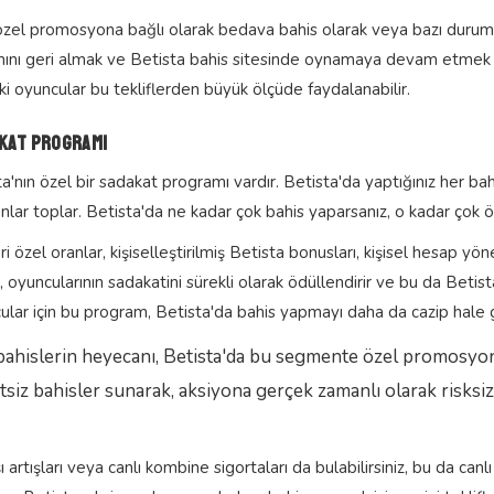
 özel promosyona bağlı olarak bedava bahis olarak veya bazı durum
 kısmını geri almak ve Betista bahis sitesinde oynamaya devam etmek i
deki oyuncular bu tekliflerden büyük ölçüde faydalanabilir.
akat Programı
a'nın özel bir sadakat programı vardır. Betista'da yaptığınız her bah
ar toplar. Betista'da ne kadar çok bahis yaparsanız, o kadar çok ödü
 özel oranlar, kişiselleştirilmiş Betista bonusları, kişisel hesap yö
, oyuncularının sadakatini sürekli olarak ödüllendirir ve bu da Betist
ncular için bu program, Betista'da bahis yapmayı daha da cazip hale g
bahislerin heyecanı, Betista'da bu segmente özel promosyonl
tsiz bahisler sunarak, aksiyona gerçek zamanlı olarak risksiz
ışı artışları veya canlı kombine sigortaları da bulabilirsiniz, bu da ca