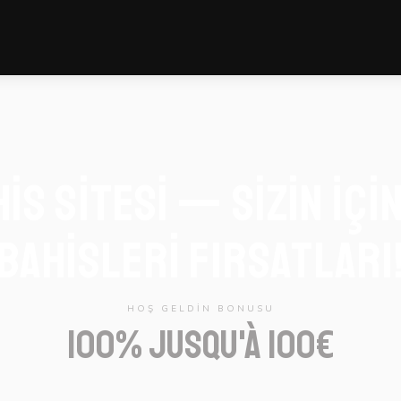
is Sitesi — Sizin İçin
Bahisleri Fırsatları
HOŞ GELDIN BONUSU
100% jusqu'à 100€