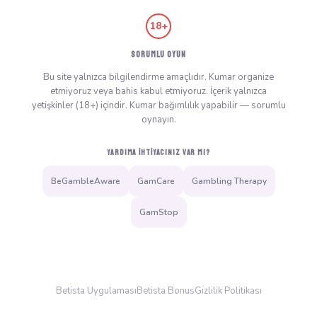
18+
SORUMLU OYUN
Bu site yalnızca bilgilendirme amaçlıdır. Kumar organize
etmiyoruz veya bahis kabul etmiyoruz. İçerik yalnızca
yetişkinler (18+) içindir. Kumar bağımlılık yapabilir — sorumlu
oynayın.
YARDIMA İHTIYACINIZ VAR MI?
BeGambleAware
GamCare
Gambling Therapy
GamStop
Betista Uygulaması
Betista Bonus
Gizlilik Politikası