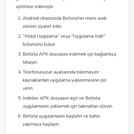
optimize edilmiştir.
Android cihazınızda Betista'nın resmi web
sitesini ziyaret edin.
"Mobil Uygulama" veya "Uygulama İndir"
bölümünü bulun.
Betista APK dosyasını indirmek için bağlantıya
tıklayın.
Telefonunuzun ayarlarında bilinmeyen
kaynaklardan uygulama yüklenmesine izin
verin.
İndirilen APK dosyasını açın ve Betista
uygulamasını yüklemek için talimatları izleyin.
Betista uygulamasını başlatın ve bahis
yapmaya başlayın.