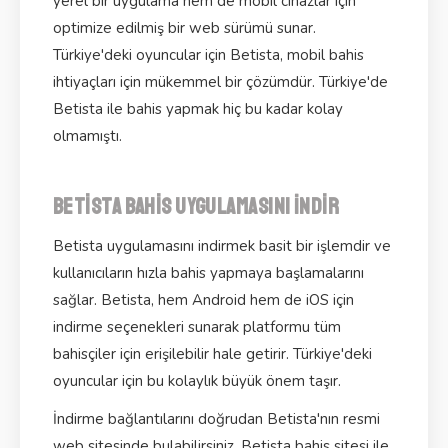
yerel bir uygulama hem de mobil cihazlar için
optimize edilmiş bir web sürümü sunar.
Türkiye'deki oyuncular için Betista, mobil bahis
ihtiyaçları için mükemmel bir çözümdür. Türkiye'de
Betista ile bahis yapmak hiç bu kadar kolay
olmamıştı.
Betista Bahis Uygulamasını İndir
Betista uygulamasını indirmek basit bir işlemdir ve
kullanıcıların hızla bahis yapmaya başlamalarını
sağlar. Betista, hem Android hem de iOS için
indirme seçenekleri sunarak platformu tüm
bahisçiler için erişilebilir hale getirir. Türkiye'deki
oyuncular için bu kolaylık büyük önem taşır.
İndirme bağlantılarını doğrudan Betista'nın resmi
web sitesinde bulabilirsiniz. Betista bahis sitesi ile