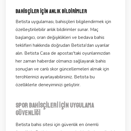
Bahisçiler İçin Anlık Bildirimler
Betista uygulaması, bahisçileri bilgilendirmek için
özelleştirilebilir anlık bildirimler sunar. Maç
başlangıcı, oran değişiklikleri ve bedava bahis
teklifleri hakkında doğrudan Betista'dan uyarılar
alın. Betista Casa de apostas'taki oyunlarınızdan
her zaman haberdar olmanızı sağlayarak bahis
sonuçları ve canlı skor güncellemeleri almak için
tercihlerinizi ayarlayabilirsiniz. Betista bu
özelliklerle deneyiminizi geliştirir.
Spor Bahisçileri İçin Uygulama
Güvenliği
Betista bahis sitesi için güvenlik en önemli