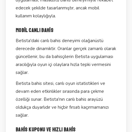
edecek şekilde tasarlanmıştır, ancak mobil
kullanım kolaylığıyla.
Mobil Canlı Bahis
Betista'daki canlı bahis deneyimi olağanüstü
derecede dinamiktir. Oranlar gerçek zamanlı olarak
güncellenir, bu da bahisçilerin Betista uygulaması
aracılığıyla oyun içi olaylara hızla tepki vermesini
sağlar.
Betista bahis sitesi, canlı oyun istatistikleri ve
devam eden etkinlikler sırasında para çekme
özelliği sunar. Betista'nın canlı bahis arayüzü
oldukça duyarlıdır ve hiçbir fırsatı kaçırmamanızı
sağlar.
Bahis Kuponu ve Hızlı Bahis