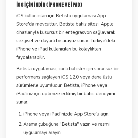
iOS İçin İndir (iPhone ve iPad)
iOS kullanıcıları için Betista uygulaması App
Store'da mevcuttur. Betista bahis sitesi, Apple
cihazlarıyla kusursuz bir entegrasyon sağlayarak
sezgisel ve duyarlı bir arayüz sunar. Türkiye'deki
iPhone ve iPad kullanıcıları bu kolaylıktan
faydalanabilir.
Betista uygulaması, canlı bahisler için sorunsuz bir
performans sağlayan iOS 12.0 veya daha üstü
sürümlerle uyumludur. Betista, iPhone veya
iPad'iniz için optimize edilmiş bir bahis deneyimi
sunar.
iPhone veya iPad'inizde App Store'u açın.
Arama çubuğuna "Betista" yazın ve resmi
uygulamayı arayın.