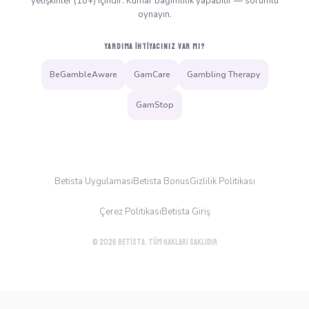
yetişkinler (18+) içindir. Kumar bağımlılık yapabilir — sorumlu
oynayın.
YARDIMA İHTIYACINIZ VAR MI?
BeGambleAware
GamCare
Gambling Therapy
GamStop
Betista Uygulaması
Betista Bonus
Gizlilik Politikası
Çerez Politikası
Betista Giriş
© 2026 Betista. Tüm hakları saklıdır