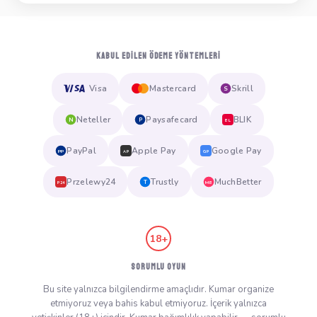
KABUL EDILEN ÖDEME YÖNTEMLERI
Visa
Mastercard
Skrill
S
Neteller
Paysafecard
BLIK
N
P
BL
PayPal
Apple Pay
Google Pay
PP
AP
GP
Przelewy24
Trustly
MuchBetter
T
MB
P24
18+
SORUMLU OYUN
Bu site yalnızca bilgilendirme amaçlıdır. Kumar organize
etmiyoruz veya bahis kabul etmiyoruz. İçerik yalnızca