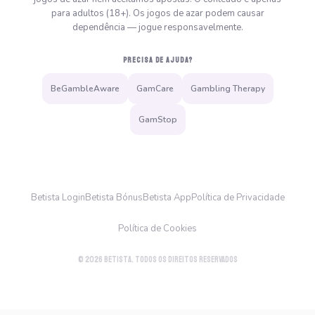
para adultos (18+). Os jogos de azar podem causar
dependência — jogue responsavelmente.
PRECISA DE AJUDA?
BeGambleAware
GamCare
Gambling Therapy
GamStop
Betista Login
Betista Bónus
Betista App
Política de Privacidade
Política de Cookies
© 2026 Betista. Todos os direitos reservados